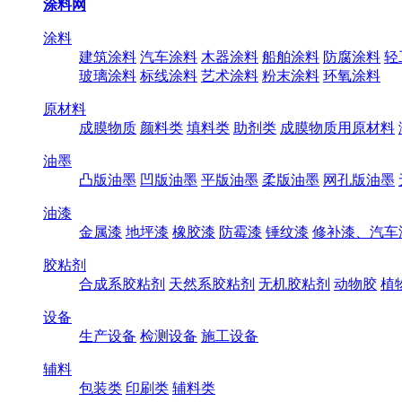
涂料网
涂料
建筑涂料
汽车涂料
木器涂料
船舶涂料
防腐涂料
轻
玻璃涂料
标线涂料
艺术涂料
粉末涂料
环氧涂料
原材料
成膜物质
颜料类
填料类
助剂类
成膜物质用原材料
油墨
凸版油墨
凹版油墨
平版油墨
柔版油墨
网孔版油墨
油漆
金属漆
地坪漆
橡胶漆
防霉漆
锤纹漆
修补漆、汽车
胶粘剂
合成系胶粘剂
天然系胶粘剂
无机胶粘剂
动物胶
植
设备
生产设备
检测设备
施工设备
辅料
包装类
印刷类
辅料类