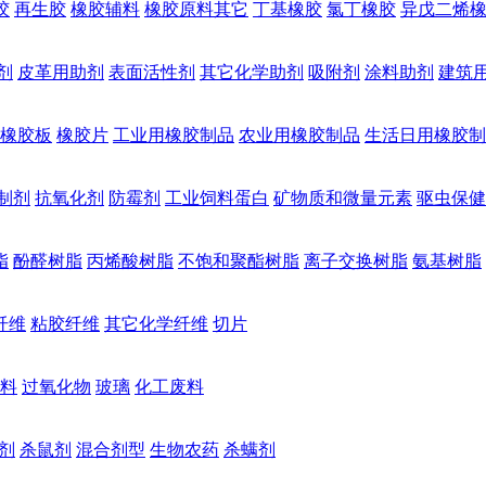
胶
再生胶
橡胶辅料
橡胶原料其它
丁基橡胶
氯丁橡胶
异戊二烯
剂
皮革用助剂
表面活性剂
其它化学助剂
吸附剂
涂料助剂
建筑
橡胶板
橡胶片
工业用橡胶制品
农业用橡胶制品
生活日用橡胶制
制剂
抗氧化剂
防霉剂
工业饲料蛋白
矿物质和微量元素
驱虫保健
脂
酚醛树脂
丙烯酸树脂
不饱和聚酯树脂
离子交换树脂
氨基树脂
纤维
粘胶纤维
其它化学纤维
切片
料
过氧化物
玻璃
化工废料
剂
杀鼠剂
混合剂型
生物农药
杀螨剂