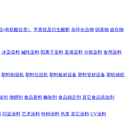
盐(有机酸盐类）
芳香烃及衍生酸酐
杂环化合物
硝基物
卤化物
料
冰染染料
碱性染料
阳离子染料
直接染料
分散染料
食用染料
塑料制袋机
塑料拉丝机
塑料板材设备
塑料管材设备
塑机辅机
味剂
增稠剂
食品香料
酶制剂
食品稳定剂
其它食品添加剂
料
印染涂料
艺术涂料
特种涂料
色浆
其它涂料
UV涂料