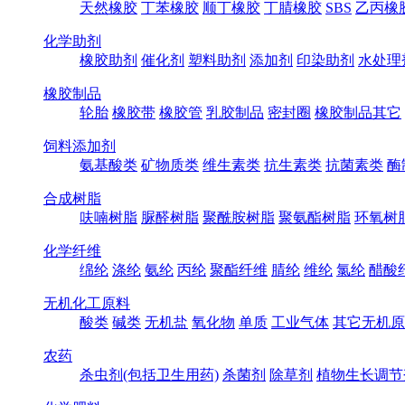
天然橡胶
丁苯橡胶
顺丁橡胶
丁腈橡胶
SBS
乙丙橡
化学助剂
橡胶助剂
催化剂
塑料助剂
添加剂
印染助剂
水处理
橡胶制品
轮胎
橡胶带
橡胶管
乳胶制品
密封圈
橡胶制品其它
饲料添加剂
氨基酸类
矿物质类
维生素类
抗生素类
抗菌素类
酶
合成树脂
呋喃树脂
脲醛树脂
聚酰胺树脂
聚氨酯树脂
环氧树
化学纤维
绵纶
涤纶
氨纶
丙纶
聚酯纤维
腈纶
维纶
氯纶
醋酸
无机化工原料
酸类
碱类
无机盐
氧化物
单质
工业气体
其它无机原
农药
杀虫剂(包括卫生用药)
杀菌剂
除草剂
植物生长调节