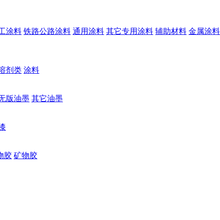
工涂料
铁路公路涂料
通用涂料
其它专用涂料
辅助材料
金属涂料
溶剂类
涂料
无版油墨
其它油墨
漆
物胶
矿物胶