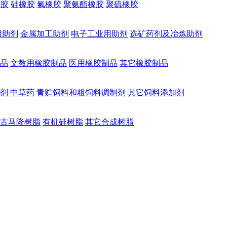
橡胶
硅橡胶
氟橡胶
聚氨酯橡胶
聚硫橡胶
用助剂
金属加工助剂
电子工业用助剂
选矿药剂及冶炼助剂
品
文教用橡胶制品
医用橡胶制品
其它橡胶制品
剂
中草药
青贮饲料和粗饲料调制剂
其它饲料添加剂
古马隆树脂
有机硅树脂
其它合成树脂