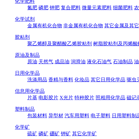
化学肥料
氮肥
磷肥
钾肥
复合肥料
微量元素肥料
细菌肥料
农
化学试剂
金属有机化合物
非金属有机化合物
其它金属及其它
胶粘剂
聚乙烯醇及聚醋酸乙烯胶粘剂
树脂胶粘剂及丙烯酸
原油及制品
原油
天然气
成品油
润滑油
液化石油气
石油制品
油
日用化学品
洗涤用品
香精与香料
化妆品
其它日用化学品
驱虫
信息用化学品
片基
电影胶片
X光片
特种胶片
照相用化学品
磁记
塑料制品
包装材料
异型材
汽车用塑料
电子塑料
日用塑料制
化学矿
硫矿
磷矿
硼矿
钾矿
其它化学矿