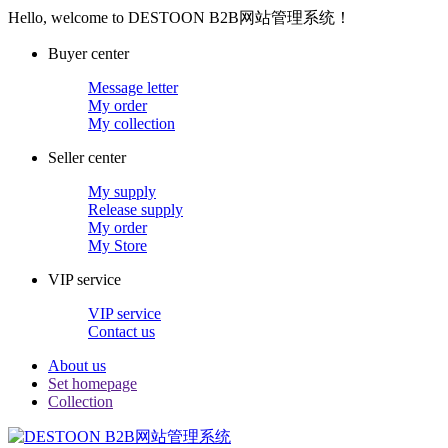
Hello, welcome to DESTOON B2B网站管理系统！
Buyer center
Message letter
My order
My collection
Seller center
My supply
Release supply
My order
My Store
VIP service
VIP service
Contact us
About us
Set homepage
Collection