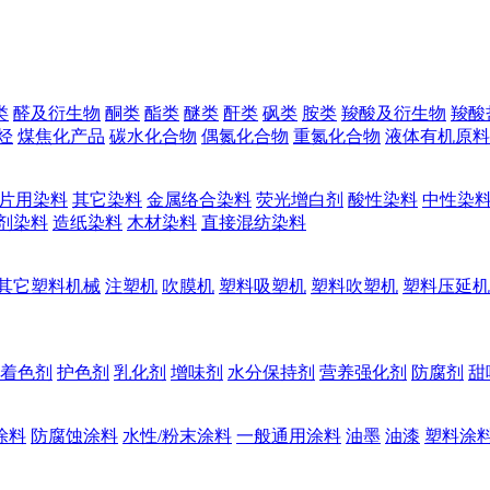
类
醛及衍生物
酮类
酯类
醚类
酐类
砜类
胺类
羧酸及衍生物
羧酸
烃
煤焦化产品
碳水化合物
偶氮化合物
重氮化合物
液体有机原料
片用染料
其它染料
金属络合染料
荧光增白剂
酸性染料
中性染
剂染料
造纸染料
木材染料
直接混纺染料
其它塑料机械
注塑机
吹膜机
塑料吸塑机
塑料吹塑机
塑料压延机
着色剂
护色剂
乳化剂
增味剂
水分保持剂
营养强化剂
防腐剂
甜
涂料
防腐蚀涂料
水性/粉末涂料
一般通用涂料
油墨
油漆
塑料涂