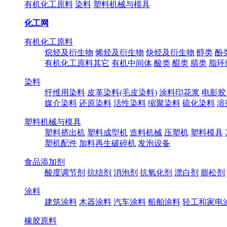
有机化工原料
染料
塑料机械与模具
化工网
有机化工原料
烷烃及衍生物
烯烃及衍生物
炔烃及衍生物
醇类
酚
有机化工原料其它
有机中间体
酸类
醌类
腈类
脂环
染料
纤维用染料
皮革染料(毛皮染料)
涂料印花浆
电影胶
媒介染料
还原染料
活性染料
缩聚染料
硫化染料
溶
塑料机械与模具
塑料挤出机
塑料成型机
造料机械
压塑机
塑料模具
塑机配件
加料再生破碎机
发泡设备
食品添加剂
酸度调节剂
抗结剂
消泡剂
抗氧化剂
漂白剂
膨松剂
涂料
建筑涂料
木器涂料
汽车涂料
船舶涂料
轻工和家电
橡胶原料