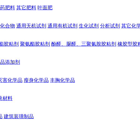
药肥料
其它肥料
叶面肥
化合物
通用无机试剂
通用有机试剂
生化试剂
分析试剂
其它化
酯胶粘剂
聚氨酯胶粘剂
酚醛、脲醛、三聚氰胺胶粘剂
橡胶型胶
品添加剂
灭害化学品
瘦身化学品
丰胸化学品
录材料
品
建筑装璜制品