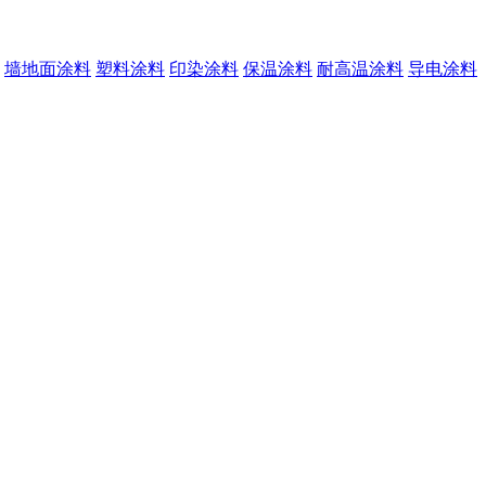
墙地面涂料
塑料涂料
印染涂料
保温涂料
耐高温涂料
导电涂料