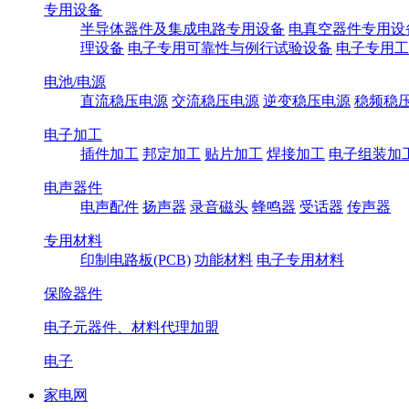
专用设备
半导体器件及集成电路专用设备
电真空器件专用设
理设备
电子专用可靠性与例行试验设备
电子专用工
电池/电源
直流稳压电源
交流稳压电源
逆变稳压电源
稳频稳
电子加工
插件加工
邦定加工
贴片加工
焊接加工
电子组装加
电声器件
电声配件
扬声器
录音磁头
蜂鸣器
受话器
传声器
专用材料
印制电路板(PCB)
功能材料
电子专用材料
保险器件
电子元器件、材料代理加盟
电子
家电网