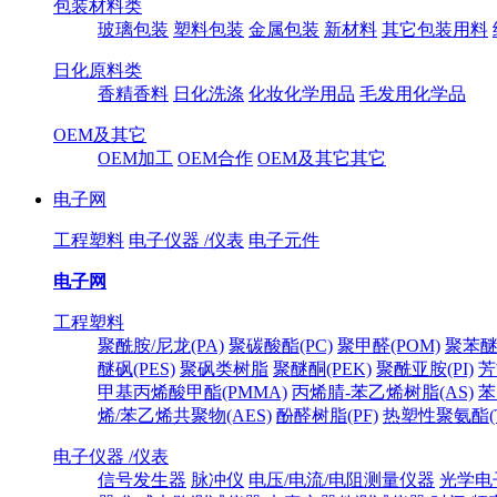
包装材料类
玻璃包装
塑料包装
金属包装
新材料
其它包装用料
日化原料类
香精香料
日化洗涤
化妆化学用品
毛发用化学品
OEM及其它
OEM加工
OEM合作
OEM及其它其它
电子网
工程塑料
电子仪器 /仪表
电子元件
电子网
工程塑料
聚酰胺/尼龙(PA)
聚碳酸酯(PC)
聚甲醛(POM)
聚苯醚
醚砜(PES)
聚砜类树脂
聚醚酮(PEK)
聚酰亚胺(PI)
芳
甲基丙烯酸甲酯(PMMA)
丙烯腈-苯乙烯树脂(AS)
苯
烯/苯乙烯共聚物(AES)
酚醛树脂(PF)
热塑性聚氨酯(T
电子仪器 /仪表
信号发生器
脉冲仪
电压/电流/电阻测量仪器
光学电