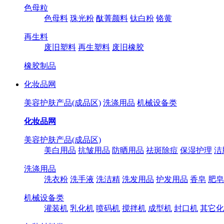
色母粒
色母料
珠光粉
酞菁颜料
钛白粉
铬黄
再生料
废旧塑料
再生塑料
废旧橡胶
橡胶制品
化妆品网
美容护肤产品(成品区)
洗涤用品
机械设备类
化妆品网
美容护肤产品(成品区)
美白用品
抗皱用品
防晒用品
祛斑除痘
保湿护理
洁
洗涤用品
洗衣粉
洗手液
洗洁精
洗发用品
护发用品
香皂
肥皂
机械设备类
灌装机
乳化机
喷码机
搅拌机
成型机
封口机
其它化