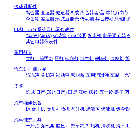
传动系配件
离合器
变速器
减速器总成
离合器盘/盖
球笼万向节
伞齿轮
差速器壳/减速器壳
传动轴
其它传动系统配
电源、点火系统及电器仪表件
起动机(马达)
火花塞
点火线圈
发电机
电子调节器
其它电器仪表件
车用灯具
大灯、前照灯
尾灯
转向灯
氙气灯
刹车灯
边侧灯
警
汽车防护保养品
防冻液
冷却液
制动液
密封胶
车用润滑油
车蜡、光
皮卡
长城
日产(郑州日产)
田野
江铃
庆铃
五十铃
扬子
万
汽车维修设备
拆胎机
扒胎机
补胎机
举升机
烤漆房
烤漆机
钣金设
汽车维护工具
千斤顶
充气泵
胎压计
拖车绳
打蜡机
清洗机
洗车工