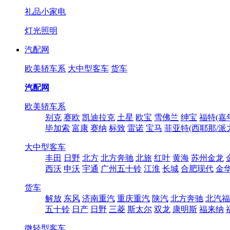
礼品小家电
灯光照明
汽配网
欧美轿车系
大中型客车
货车
汽配网
欧美轿车系
别克
赛欧
凯迪拉克
土星
欧宝
雪佛兰
绅宝
福特(嘉
毕加索
富康
赛纳
标致
雷诺
宝马
菲亚特(西耶那/派
大中型客车
丰田
日野
北方
北方奔驰
北旅
红叶
黄海
苏州金龙
西沃
申沃
宇通
广州五十铃
江淮
长城
合肥现代
金
货车
解放
东风
济南重汽
重庆重汽
陕汽
北方奔驰
北汽福
五十铃
日产
日野
三菱
斯太尔
双龙
康明斯
福来纳
微轻型客车