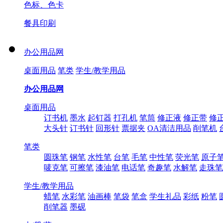
色标、色卡
餐具印刷
办公用品网
桌面用品
笔类
学生/教学用品
办公用品网
桌面用品
订书机
墨水
起钉器
打孔机
笔筒
修正液
修正带
修
大头针
订书针
回形针
票据夹
OA清洁用品
削笔机
笔类
圆珠笔
钢笔
水性笔
台笔
毛笔
中性笔
荧光笔
原子
唛克笔
可擦笔
漆油笔
电话笔
奇趣笔
水解笔
走珠笔
学生/教学用品
蜡笔
水彩笔
油画棒
笔袋
笔盒
学生礼品
彩纸
粉笔
削笔器
墨砚