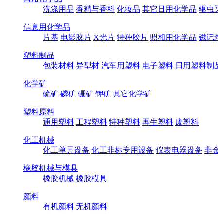
洗涤用品
香精与香料
化妆品
其它日用化学品
驱虫
信息用化学品
片基
电影胶片
X光片
特种胶片
照相用化学品
磁记
塑料制品
包装材料
异型材
汽车用塑料
电子塑料
日用塑料制
化学矿
硫矿
磷矿
硼矿
钾矿
其它化学矿
塑料原料
通用塑料
工程塑料
特种塑料
再生塑料
废塑料
化工机械
化工单元设备
化工非标专用设备
仪表电器设备
非
橡胶机械与模具
橡胶机械
橡胶模具
颜料
有机颜料
无机颜料