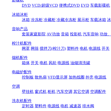
影碟机
DVD
VCD/超级VCD
便携式DVD
EVD
车载影碟机
冰箱冰柜
冰箱
冷冻柜
冷藏柜
冷藏冷冻柜
展示柜
车载冰箱
冰
音响产品
套装家庭影院
AV功放
音箱
投影机
汽车音响
功放
榨汁机配件
网罩
网筛
搅拌刀(榨汁刀)
塑料件
电机
电源线
开关
烟机配件
箱体
开关
电机
风轮
电源线
油烟清洗罐
电磁炉配件
控制板
散热扇
VFD显示屏
加热线圈
外壳
电源线
空调
壁挂机
窗式机
柜机
汽车空调
其它空调
空调配件
洗衣机配件
定时器
塑料件
电源线
电机
减速器
排水阀