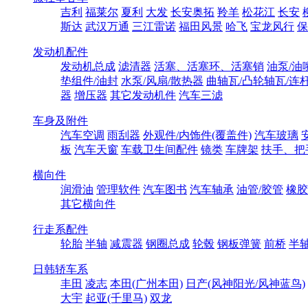
吉利
福莱尔
夏利
大发
长安奥拓
羚羊
松花江
长安
斯达
武汉万通
三江雷诺
福田风景
哈飞
宝龙风行
保
发动机配件
发动机总成
滤清器
活塞、活塞环、活塞销
油泵/油
垫组件/油封
水泵/风扇/散热器
曲轴瓦/凸轮轴瓦/连
器
增压器
其它发动机件
汽车三滤
车身及附件
汽车空调
雨刮器
外观件/内饰件(覆盖件)
汽车玻璃
板
汽车天窗
车载卫生间配件
镜类
车牌架
扶手、把
横向件
润滑油
管理软件
汽车图书
汽车轴承
油管/胶管
橡胶
其它横向件
行走系配件
轮胎
半轴
减震器
钢圈总成
轮毂
钢板弹簧
前桥
半
日韩轿车系
丰田
凌志
本田(广州本田)
日产(风神阳光/风神蓝鸟)
大宇
起亚(千里马)
双龙