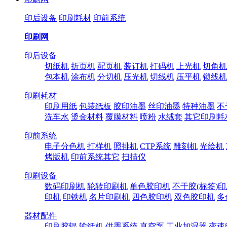
印后设备
印刷耗材
印前系统
印刷网
印后设备
切纸机
折页机
配页机
装订机
打码机
上光机
切角机
包本机
涂布机
分切机
压光机
切线机
压平机
锁线机
印刷耗材
印刷用纸
包装纸板
胶印油墨
丝印油墨
特种油墨
不
洗车水
烫金材料
覆膜材料
喷粉
水绒套
其它印刷耗
印前系统
电子分色机
打样机
照排机
CTP系统
雕刻机
光绘机
烤版机
印前系统其它
扫描仪
印刷设备
数码印刷机
轮转印刷机
单色胶印机
不干胶(标签)
印机
印铁机
名片印刷机
四色胶印机
双色胶印机
多
器材配件
印刷胶辊
输纸机
供墨系统
真空泵
工业加湿器
变速