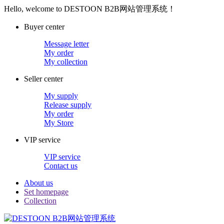
Hello, welcome to DESTOON B2B网站管理系统！
Buyer center
Message letter
My order
My collection
Seller center
My supply
Release supply
My order
My Store
VIP service
VIP service
Contact us
About us
Set homepage
Collection