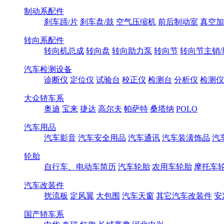
制动系配件
刹车蹄/片
刹车盘/鼓
空气压缩机
前后制动室
真空加
转向系配件
转向机总成
转向盘
转向助力泵
转向节
转向节主销/
汽车检测设备
诊断仪
定位仪
试验台
校正仪
检测台
分析仪
检测仪
大众轿车系
奥迪
宝来
捷达
高尔夫
帕萨特
桑塔纳
POLO
汽车用品
汽车影音
汽车安全用品
汽车通讯
汽车装潢饰品
汽
轮胎
自行车、电动车简历
汽车轮胎
农用车轮胎
摩托车
汽车改装件
扰流板
定风翼
大包围
汽车天窗
其它汽车改装件
安
国产轿车系