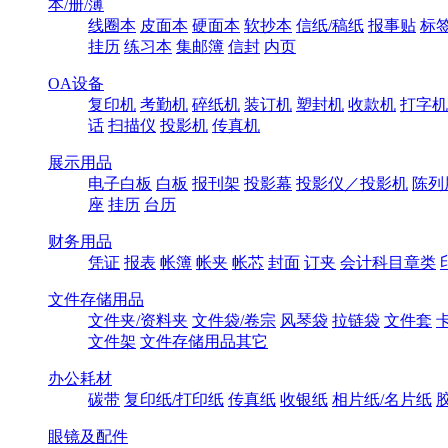
本/册/薄
线圈本
皮面本
硬面本
软抄本
信纸/稿纸
报事贴
标
挂历
练习本
集邮簿
信封
内页
OA设备
复印机
考勤机
碎纸机
装订机
塑封机
收款机
打字机
话
扫描仪
投影机
传真机
展示用品
电子白板
白板
报刊架
投影幕
投影仪／投影机
陈列
座
挂历
台历
财务用品
凭证
报表
帐簿
帐夹
帐芯
封面
订夹
会计科目章类
文件存储用品
文件夹/资料夹
文件袋/卷宗
风琴袋
拉链袋
文件套
文件架
文件存储用品其它
办公耗材
碳带
复印纸/打印纸
传真纸
收银纸
相片纸/名片纸
眼镜及配件