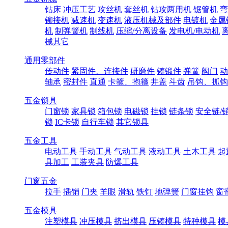
钻床
冲压工艺
攻丝机
套丝机
钻攻两用机
锯管机
弯
铆接机
减速机
变速机
液压机械及部件
电镀机
金属
机
制弹簧机
制线机
压缩/分离设备
发电机/电动机
械其它
通用零部件
传动件
紧固件、连接件
研磨件
铸锻件
弹簧
阀门
动
轴承
密封件
直通
卡箍、抱箍
井盖
斗齿
吊钩、抓钩
五金锁具
门窗锁
家具锁
箱包锁
电磁锁
挂锁
链条锁
安全链/
锁
IC卡锁
自行车锁
其它锁具
五金工具
电动工具
手动工具
气动工具
液动工具
土木工具
起
具加工
工装夹具
防爆工具
门窗五金
拉手
插销
门夹
羊眼
滑轨
铁钉
地弹簧
门窗挂钩
窗
五金模具
注塑模具
冲压模具
挤出模具
压铸模具
特种模具
模