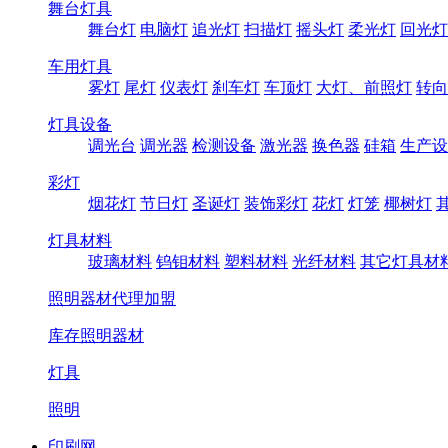
舞台灯具
舞台灯
电脑灯
追光灯
扫描灯
摇头灯
柔光灯
回光灯
车用灯具
雾灯
尾灯
仪表灯
刹车灯
车顶灯
大灯、前照灯
转向
灯具设备
调光台
调光器
检测设备
激光器
换色器
硅箱
生产设
彩灯
烟花灯
节日灯
圣诞灯
装饰彩灯
花灯
灯笼
椰树灯
灯具材料
玻璃材料
钨钼材料
塑料材料
光纤材料
其它灯具材
照明器材代理加盟
库存照明器材
灯具
照明
印刷网