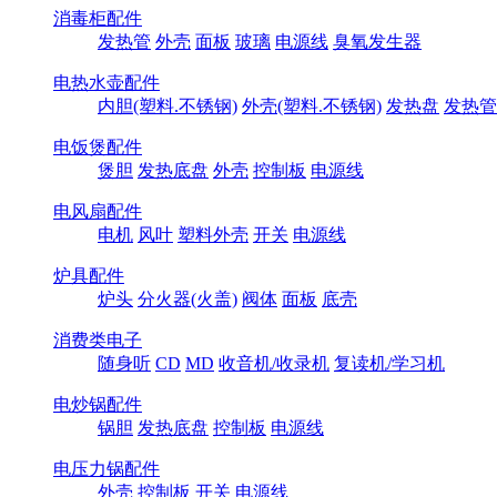
消毒柜配件
发热管
外壳
面板
玻璃
电源线
臭氧发生器
电热水壶配件
内胆(塑料.不锈钢)
外壳(塑料.不锈钢)
发热盘
发热管
电饭煲配件
煲胆
发热底盘
外壳
控制板
电源线
电风扇配件
电机
风叶
塑料外壳
开关
电源线
炉具配件
炉头
分火器(火盖)
阀体
面板
底壳
消费类电子
随身听
CD
MD
收音机/收录机
复读机/学习机
电炒锅配件
锅胆
发热底盘
控制板
电源线
电压力锅配件
外壳
控制板
开关
电源线