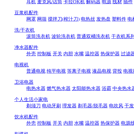
耳机
麦克风/话筒
卡拉OK机
解码器
电源
线材
插件
豆浆机配件
网罩
网筛
搅拌刀(榨汁刀)
电热丝
发热盘
塑料件
电
洗/干衣机
滚筒洗衣机
波轮洗衣机
普通双桶洗衣机
干衣机系
净水器配件
外壳
控制板
开关
内胆
水嘴
温控器
热保护器
过滤
电视机
普通电视
纯平电视
等离子电视
液晶电视
背投
电视
卫浴电器
电热水器
燃气热水器
太阳能热水器
浴霸
中央热水
个人生活小家电
剃须刀
电动牙刷
理发器
剃毛器/脱毛器
电吹风
干发
饮水机配件
外壳
控制板
开关
内胆
水嘴
温控器
热保护器
电源