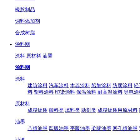
橡胶制品
饲料添加剂
合成树脂
涂料网
涂料
原材料
油墨
涂料网
涂料
建筑涂料
汽车涂料
木器涂料
船舶涂料
防腐涂料
轻
料
塑料涂料
印染涂料
保温涂料
耐高温涂料
导电涂
原材料
成膜物质
颜料类
填料类
助剂类
成膜物质用原材料
油墨
凸版油墨
凹版油墨
平版油墨
柔版油墨
网孔版油墨
油漆