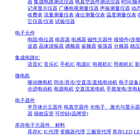
器
集成电路测试仪器
电真空器件测试仪器
时间/频
记录显示仪器
广播电视测量仪器
声振测量仪器
动
收费表
流量测量仪表
液位测量仪表
温度测量仪表
它仪器/仪表
试验仪器
电子元件
电阻/电位器
电容器
电感器
磁性元器件
接插件(连接
波器
晶体谐振器
调频器
鉴频器
振荡器
分频器
稳压
集成电路IC
语音IC
音乐IC
手机IC
电源IC
电视机IC
照相机IC
影
微电机
驱动微电机
同步/异步/交直流/直线电动机
电子设备
步进电动机
电源电机
交直流发电机
手摇发电/充电
电子器件
半导体分立器件
电真空器件
光电子、激光与显示器
器
场效应管
可控硅(晶闸管)
库存电子元器件、材料
库存IC
IC代理
变频器代理
三极管代理
库存LED
L