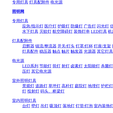
专用灯具
灯具配附件
电光源
照明网
专用灯具
应急/指示灯
医疗灯
护眼灯
防爆灯
广告灯
闪光灯
水下灯具
灭蚊灯
航空障碍灯
装饰灯串
LED灯具
机
灯具配附件
启辉器
镇流/整流器
开关/灯头
灯罩/灯杯
灯座/支架
灯具配件
稳压器
触点
触片
触发器
光源器
其它灯具
电光源
LED系列
节能灯
筒灯
射灯
卤素灯
太阳能灯
杀菌灯
压灯
其它电光源
室外照明灯具
景观灯
道路灯
草坪灯
高杆灯
庭院灯
地埋灯
护栏灯
灯
投射灯
码头、桥梁灯
室内照明灯具
台灯
壁灯
吊灯
吸顶灯
落地灯
灯管/灯泡
室内装饰