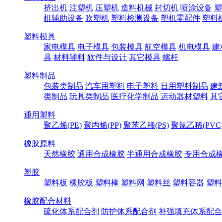
挤出机
注塑机
压塑机
造料机械
封切机
喷涂设备
塑
机辅助设备
吹塑机
塑料检测设备
塑机零配件
塑料
塑料模具
家电模具
电子模具
包装模具
航空模具
机电模具
建
具
材料辅料
软件与设计
其它模具
螺杆
塑料制品
包装类制品
汽车用塑料
电子塑料
日用塑料制品
建
类制品
玩具类制品
医疗化学制品
运动器材塑料
其
通用塑料
聚乙烯(PE)
聚丙烯(PP)
聚苯乙稀(PS)
聚氯乙稀(PVC
橡胶原料
天然橡胶
通用合成橡胶
半通用合成橡胶
专用合成
塑胶
塑料板
橡胶板
塑料棒
塑料网
塑料丝
塑料容器
塑料
橡胶配合材料
硫化体系配合剂
防护体系配合剂
补强填充体系配合