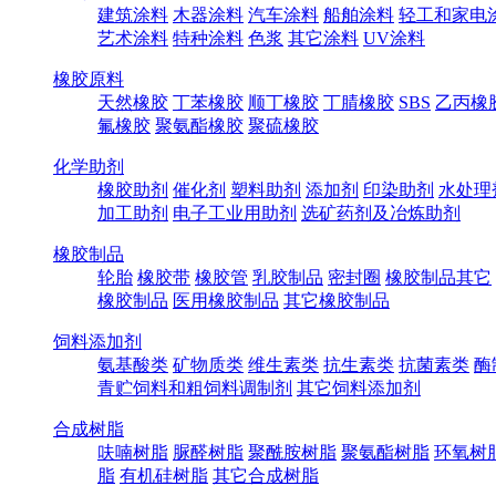
建筑涂料
木器涂料
汽车涂料
船舶涂料
轻工和家电
艺术涂料
特种涂料
色浆
其它涂料
UV涂料
橡胶原料
天然橡胶
丁苯橡胶
顺丁橡胶
丁腈橡胶
SBS
乙丙橡
氟橡胶
聚氨酯橡胶
聚硫橡胶
化学助剂
橡胶助剂
催化剂
塑料助剂
添加剂
印染助剂
水处理
加工助剂
电子工业用助剂
选矿药剂及冶炼助剂
橡胶制品
轮胎
橡胶带
橡胶管
乳胶制品
密封圈
橡胶制品其它
橡胶制品
医用橡胶制品
其它橡胶制品
饲料添加剂
氨基酸类
矿物质类
维生素类
抗生素类
抗菌素类
酶
青贮饲料和粗饲料调制剂
其它饲料添加剂
合成树脂
呋喃树脂
脲醛树脂
聚酰胺树脂
聚氨酯树脂
环氧树
脂
有机硅树脂
其它合成树脂