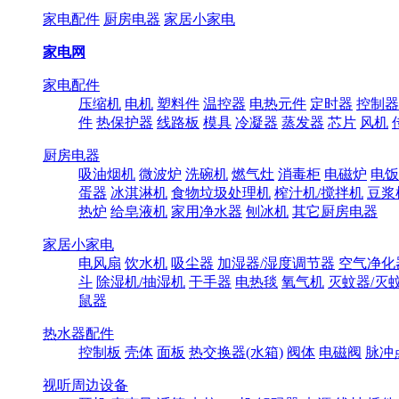
家电配件
厨房电器
家居小家电
家电网
家电配件
压缩机
电机
塑料件
温控器
电热元件
定时器
控制器
件
热保护器
线路板
模具
冷凝器
蒸发器
芯片
风机
厨房电器
吸油烟机
微波炉
洗碗机
燃气灶
消毒柜
电磁炉
电饭
蛋器
冰淇淋机
食物垃圾处理机
榨汁机/搅拌机
豆浆
热炉
给皂液机
家用净水器
刨冰机
其它厨房电器
家居小家电
电风扇
饮水机
吸尘器
加湿器/湿度调节器
空气净化
斗
除湿机/抽湿机
干手器
电热毯
氧气机
灭蚊器/灭
鼠器
热水器配件
控制板
壳体
面板
热交换器(水箱)
阀体
电磁阀
脉冲
视听周边设备