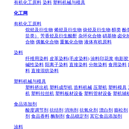
有机化工原料
染料
塑料机械与模具
化工网
有机化工原料
烷烃及衍生物
烯烃及衍生物
炔烃及衍生物
醇类
酚
盐类）
芳香烃及衍生酸酐
杂环化合物
硝基物
卤化
合物
偶氮化合物
重氮化合物
液体有机原料
染料
纤维用染料
皮革染料(毛皮染料)
涂料印花浆
电影胶
碱性染料
阳离子染料
直接染料
分散染料
食用染料
料
直接混纺染料
塑料机械与模具
塑料挤出机
塑料成型机
造料机械
压塑机
塑料模具
机
塑料拉丝机
塑料板材设备
塑料管材设备
塑机辅
食品添加剂
酸度调节剂
抗结剂
消泡剂
抗氧化剂
漂白剂
膨松剂
剂
食品香料
酶制剂
食品稳定剂
其它食品添加剂
涂料