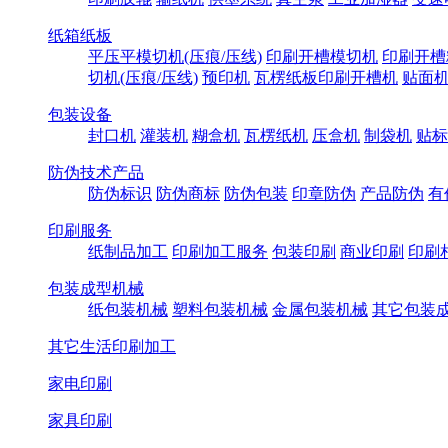
纸箱纸板
平压平模切机(压痕/压线)
印刷开槽模切机
印刷开槽
切机(压痕/压线)
预印机
瓦楞纸板印刷开槽机
贴面
包装设备
封口机
灌装机
糊盒机
瓦楞纸机
压盒机
制袋机
贴标
防伪技术产品
防伪标识
防伪商标
防伪包装
印章防伪
产品防伪
有
印刷服务
纸制品加工
印刷加工服务
包装印刷
商业印刷
印刷
包装成型机械
纸包装机械
塑料包装机械
金属包装机械
其它包装
其它生活印刷加工
家电印刷
家具印刷