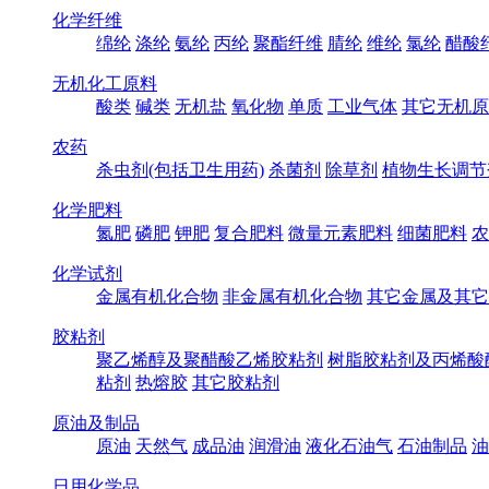
化学纤维
绵纶
涤纶
氨纶
丙纶
聚酯纤维
腈纶
维纶
氯纶
醋酸
无机化工原料
酸类
碱类
无机盐
氧化物
单质
工业气体
其它无机原
农药
杀虫剂(包括卫生用药)
杀菌剂
除草剂
植物生长调节
化学肥料
氮肥
磷肥
钾肥
复合肥料
微量元素肥料
细菌肥料
农
化学试剂
金属有机化合物
非金属有机化合物
其它金属及其它
胶粘剂
聚乙烯醇及聚醋酸乙烯胶粘剂
树脂胶粘剂及丙烯酸
粘剂
热熔胶
其它胶粘剂
原油及制品
原油
天然气
成品油
润滑油
液化石油气
石油制品
油
日用化学品