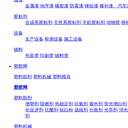
金属漆
地坪漆
橡胶漆
防霉漆
锤纹漆
修补漆、汽车
胶粘剂
合成系胶粘剂
天然系胶粘剂
无机胶粘剂
动物胶
植
设备
生产设备
检测设备
施工设备
辅料
包装类
印刷类
辅料类
塑胶网
塑料助剂
塑料机械
塑料模具
塑胶网
塑料助剂
增塑剂
阻燃剂
热稳定剂
抗氧剂
着色剂
荧光增白剂
化促进剂
抗菌剂
钛白粉
成核剂
分散剂
光亮剂
消光
剂
塑料机械