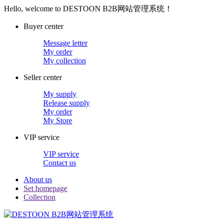
Hello, welcome to DESTOON B2B网站管理系统！
Buyer center
Message letter
My order
My collection
Seller center
My supply
Release supply
My order
My Store
VIP service
VIP service
Contact us
About us
Set homepage
Collection