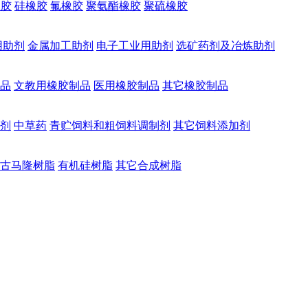
橡胶
硅橡胶
氟橡胶
聚氨酯橡胶
聚硫橡胶
用助剂
金属加工助剂
电子工业用助剂
选矿药剂及冶炼助剂
品
文教用橡胶制品
医用橡胶制品
其它橡胶制品
剂
中草药
青贮饲料和粗饲料调制剂
其它饲料添加剂
古马隆树脂
有机硅树脂
其它合成树脂