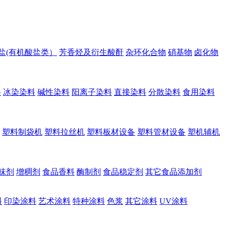
盐(有机酸盐类）
芳香烃及衍生酸酐
杂环化合物
硝基物
卤化物
料
冰染染料
碱性染料
阳离子染料
直接染料
分散染料
食用染料
塑料制袋机
塑料拉丝机
塑料板材设备
塑料管材设备
塑机辅机
味剂
增稠剂
食品香料
酶制剂
食品稳定剂
其它食品添加剂
料
印染涂料
艺术涂料
特种涂料
色浆
其它涂料
UV涂料