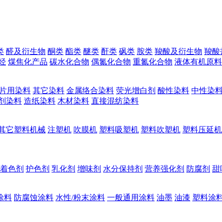
类
醛及衍生物
酮类
酯类
醚类
酐类
砜类
胺类
羧酸及衍生物
羧酸
烃
煤焦化产品
碳水化合物
偶氮化合物
重氮化合物
液体有机原料
片用染料
其它染料
金属络合染料
荧光增白剂
酸性染料
中性染
剂染料
造纸染料
木材染料
直接混纺染料
其它塑料机械
注塑机
吹膜机
塑料吸塑机
塑料吹塑机
塑料压延机
着色剂
护色剂
乳化剂
增味剂
水分保持剂
营养强化剂
防腐剂
甜
涂料
防腐蚀涂料
水性/粉末涂料
一般通用涂料
油墨
油漆
塑料涂