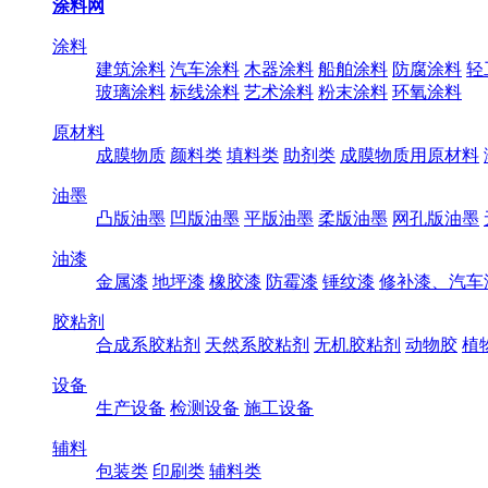
涂料网
涂料
建筑涂料
汽车涂料
木器涂料
船舶涂料
防腐涂料
轻
玻璃涂料
标线涂料
艺术涂料
粉末涂料
环氧涂料
原材料
成膜物质
颜料类
填料类
助剂类
成膜物质用原材料
油墨
凸版油墨
凹版油墨
平版油墨
柔版油墨
网孔版油墨
油漆
金属漆
地坪漆
橡胶漆
防霉漆
锤纹漆
修补漆、汽车
胶粘剂
合成系胶粘剂
天然系胶粘剂
无机胶粘剂
动物胶
植
设备
生产设备
检测设备
施工设备
辅料
包装类
印刷类
辅料类