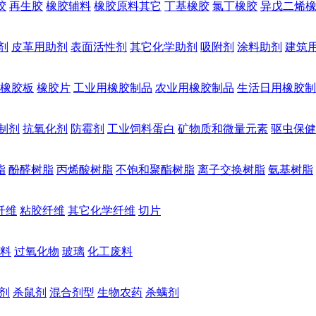
胶
再生胶
橡胶辅料
橡胶原料其它
丁基橡胶
氯丁橡胶
异戊二烯
剂
皮革用助剂
表面活性剂
其它化学助剂
吸附剂
涂料助剂
建筑
橡胶板
橡胶片
工业用橡胶制品
农业用橡胶制品
生活日用橡胶制
制剂
抗氧化剂
防霉剂
工业饲料蛋白
矿物质和微量元素
驱虫保健
脂
酚醛树脂
丙烯酸树脂
不饱和聚酯树脂
离子交换树脂
氨基树脂
纤维
粘胶纤维
其它化学纤维
切片
料
过氧化物
玻璃
化工废料
剂
杀鼠剂
混合剂型
生物农药
杀螨剂