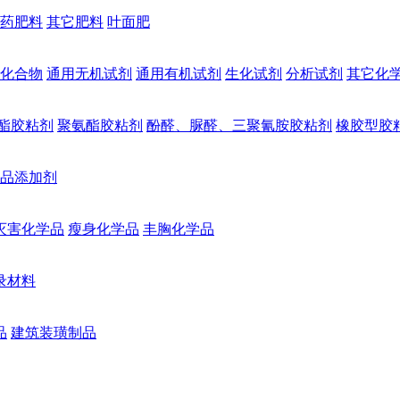
药肥料
其它肥料
叶面肥
化合物
通用无机试剂
通用有机试剂
生化试剂
分析试剂
其它化
酯胶粘剂
聚氨酯胶粘剂
酚醛、脲醛、三聚氰胺胶粘剂
橡胶型胶
品添加剂
灭害化学品
瘦身化学品
丰胸化学品
录材料
品
建筑装璜制品