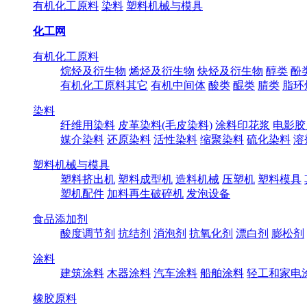
有机化工原料
染料
塑料机械与模具
化工网
有机化工原料
烷烃及衍生物
烯烃及衍生物
炔烃及衍生物
醇类
酚
有机化工原料其它
有机中间体
酸类
醌类
腈类
脂环
染料
纤维用染料
皮革染料(毛皮染料)
涂料印花浆
电影胶
媒介染料
还原染料
活性染料
缩聚染料
硫化染料
溶
塑料机械与模具
塑料挤出机
塑料成型机
造料机械
压塑机
塑料模具
塑机配件
加料再生破碎机
发泡设备
食品添加剂
酸度调节剂
抗结剂
消泡剂
抗氧化剂
漂白剂
膨松剂
涂料
建筑涂料
木器涂料
汽车涂料
船舶涂料
轻工和家电
橡胶原料