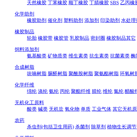
天然橡胶
丁苯橡胶
顺丁橡胶
丁腈橡胶
SBS
乙丙橡
化学助剂
橡胶助剂
催化剂
塑料助剂
添加剂
印染助剂
水处理
橡胶制品
轮胎
橡胶带
橡胶管
乳胶制品
密封圈
橡胶制品其它
饲料添加剂
氨基酸类
矿物质类
维生素类
抗生素类
抗菌素类
酶
合成树脂
呋喃树脂
脲醛树脂
聚酰胺树脂
聚氨酯树脂
环氧树
化学纤维
绵纶
涤纶
氨纶
丙纶
聚酯纤维
腈纶
维纶
氯纶
醋酸
无机化工原料
酸类
碱类
无机盐
氧化物
单质
工业气体
其它无机原
农药
杀虫剂(包括卫生用药)
杀菌剂
除草剂
植物生长调节