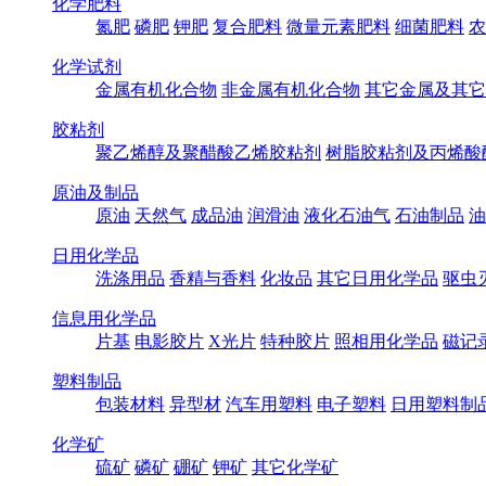
化学肥料
氮肥
磷肥
钾肥
复合肥料
微量元素肥料
细菌肥料
农
化学试剂
金属有机化合物
非金属有机化合物
其它金属及其它
胶粘剂
聚乙烯醇及聚醋酸乙烯胶粘剂
树脂胶粘剂及丙烯酸
原油及制品
原油
天然气
成品油
润滑油
液化石油气
石油制品
油
日用化学品
洗涤用品
香精与香料
化妆品
其它日用化学品
驱虫
信息用化学品
片基
电影胶片
X光片
特种胶片
照相用化学品
磁记
塑料制品
包装材料
异型材
汽车用塑料
电子塑料
日用塑料制
化学矿
硫矿
磷矿
硼矿
钾矿
其它化学矿