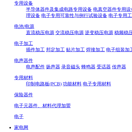
专用设备
半导体器件及集成电路专用设备
电真空器件专用设
理设备
电子专用可靠性与例行试验设备
电子专用工
电池/电源
直流稳压电源
交流稳压电源
逆变稳压电源
稳频稳
电子加工
插件加工
邦定加工
贴片加工
焊接加工
电子组装加
电声器件
电声配件
扬声器
录音磁头
蜂鸣器
受话器
传声器
专用材料
印制电路板(PCB)
功能材料
电子专用材料
保险器件
电子元器件、材料代理加盟
电子
家电网