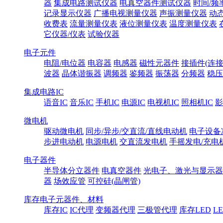
器
集成电路测试仪器
电真空器件测试仪器
时间/频
记录显示仪器
广播电视测量仪器
声振测量仪器
动
收费表
流量测量仪表
液位测量仪表
温度测量仪表
它仪器/仪表
试验仪器
电子元件
电阻/电位器
电容器
电感器
磁性元器件
接插件(连接
波器
晶体谐振器
调频器
鉴频器
振荡器
分频器
稳压
集成电路IC
语音IC
音乐IC
手机IC
电源IC
电视机IC
照相机IC
影
微电机
驱动微电机
同步/异步/交直流/直线电动机
电子设备
步进电动机
电源电机
交直流发电机
手摇发电/充电
电子器件
半导体分立器件
电真空器件
光电子、激光与显示器
器
场效应管
可控硅(晶闸管)
库存电子元器件、材料
库存IC
IC代理
变频器代理
三极管代理
库存LED
L