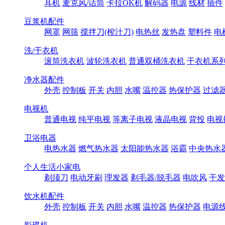
耳机
麦克风/话筒
卡拉OK机
解码器
电源
线材
插件
豆浆机配件
网罩
网筛
搅拌刀(榨汁刀)
电热丝
发热盘
塑料件
电
洗/干衣机
滚筒洗衣机
波轮洗衣机
普通双桶洗衣机
干衣机系
净水器配件
外壳
控制板
开关
内胆
水嘴
温控器
热保护器
过滤
电视机
普通电视
纯平电视
等离子电视
液晶电视
背投
电视
卫浴电器
电热水器
燃气热水器
太阳能热水器
浴霸
中央热水
个人生活小家电
剃须刀
电动牙刷
理发器
剃毛器/脱毛器
电吹风
干发
饮水机配件
外壳
控制板
开关
内胆
水嘴
温控器
热保护器
电源