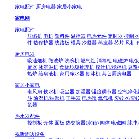
家电配件
厨房电器
家居小家电
家电网
家电配件
压缩机
电机
塑料件
温控器
电热元件
定时器
控制器
件
热保护器
线路板
模具
冷凝器
蒸发器
芯片
风机
厨房电器
吸油烟机
微波炉
洗碗机
燃气灶
消毒柜
电磁炉
电饭
蛋器
冰淇淋机
食物垃圾处理机
榨汁机/搅拌机
豆浆
热炉
给皂液机
家用净水器
刨冰机
其它厨房电器
家居小家电
电风扇
饮水机
吸尘器
加湿器/湿度调节器
空气净化
斗
除湿机/抽湿机
干手器
电热毯
氧气机
灭蚊器/灭
鼠器
热水器配件
控制板
壳体
面板
热交换器(水箱)
阀体
电磁阀
脉冲
视听周边设备