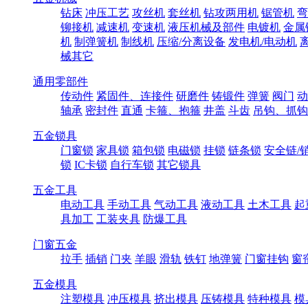
钻床
冲压工艺
攻丝机
套丝机
钻攻两用机
锯管机
弯
铆接机
减速机
变速机
液压机械及部件
电镀机
金属
机
制弹簧机
制线机
压缩/分离设备
发电机/电动机
械其它
通用零部件
传动件
紧固件、连接件
研磨件
铸锻件
弹簧
阀门
动
轴承
密封件
直通
卡箍、抱箍
井盖
斗齿
吊钩、抓钩
五金锁具
门窗锁
家具锁
箱包锁
电磁锁
挂锁
链条锁
安全链/
锁
IC卡锁
自行车锁
其它锁具
五金工具
电动工具
手动工具
气动工具
液动工具
土木工具
起
具加工
工装夹具
防爆工具
门窗五金
拉手
插销
门夹
羊眼
滑轨
铁钉
地弹簧
门窗挂钩
窗
五金模具
注塑模具
冲压模具
挤出模具
压铸模具
特种模具
模