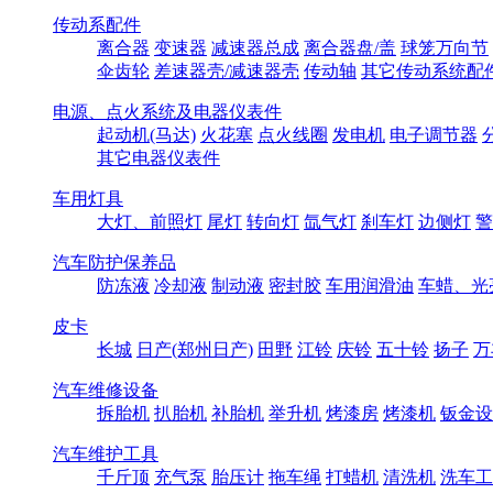
传动系配件
离合器
变速器
减速器总成
离合器盘/盖
球笼万向节
伞齿轮
差速器壳/减速器壳
传动轴
其它传动系统配
电源、点火系统及电器仪表件
起动机(马达)
火花塞
点火线圈
发电机
电子调节器
其它电器仪表件
车用灯具
大灯、前照灯
尾灯
转向灯
氙气灯
刹车灯
边侧灯
警
汽车防护保养品
防冻液
冷却液
制动液
密封胶
车用润滑油
车蜡、光
皮卡
长城
日产(郑州日产)
田野
江铃
庆铃
五十铃
扬子
万
汽车维修设备
拆胎机
扒胎机
补胎机
举升机
烤漆房
烤漆机
钣金设
汽车维护工具
千斤顶
充气泵
胎压计
拖车绳
打蜡机
清洗机
洗车工