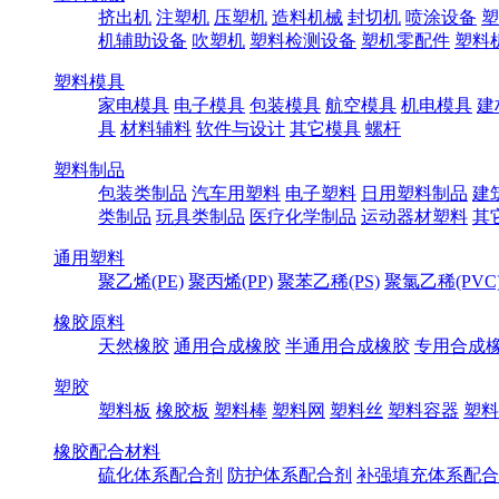
挤出机
注塑机
压塑机
造料机械
封切机
喷涂设备
塑
机辅助设备
吹塑机
塑料检测设备
塑机零配件
塑料
塑料模具
家电模具
电子模具
包装模具
航空模具
机电模具
建
具
材料辅料
软件与设计
其它模具
螺杆
塑料制品
包装类制品
汽车用塑料
电子塑料
日用塑料制品
建
类制品
玩具类制品
医疗化学制品
运动器材塑料
其
通用塑料
聚乙烯(PE)
聚丙烯(PP)
聚苯乙稀(PS)
聚氯乙稀(PVC
橡胶原料
天然橡胶
通用合成橡胶
半通用合成橡胶
专用合成
塑胶
塑料板
橡胶板
塑料棒
塑料网
塑料丝
塑料容器
塑料
橡胶配合材料
硫化体系配合剂
防护体系配合剂
补强填充体系配合