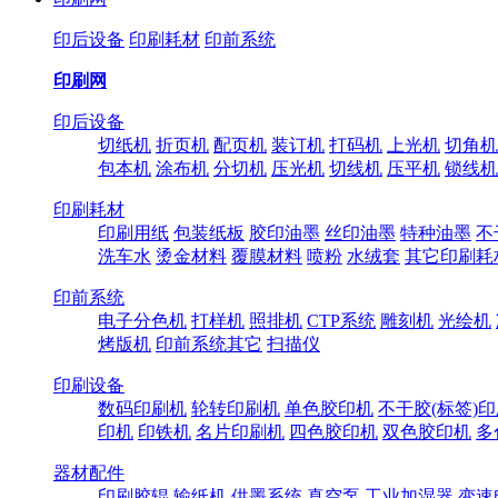
印后设备
印刷耗材
印前系统
印刷网
印后设备
切纸机
折页机
配页机
装订机
打码机
上光机
切角机
包本机
涂布机
分切机
压光机
切线机
压平机
锁线机
印刷耗材
印刷用纸
包装纸板
胶印油墨
丝印油墨
特种油墨
不
洗车水
烫金材料
覆膜材料
喷粉
水绒套
其它印刷耗
印前系统
电子分色机
打样机
照排机
CTP系统
雕刻机
光绘机
烤版机
印前系统其它
扫描仪
印刷设备
数码印刷机
轮转印刷机
单色胶印机
不干胶(标签)
印机
印铁机
名片印刷机
四色胶印机
双色胶印机
多
器材配件
印刷胶辊
输纸机
供墨系统
真空泵
工业加湿器
变速