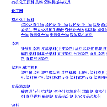
有机化工原料
染料
塑料机械与模具
化工网
有机化工原料
烷烃及衍生物
烯烃及衍生物
炔烃及衍生物
醇类
酚
盐类）
芳香烃及衍生酸酐
杂环化合物
硝基物
卤化
合物
偶氮化合物
重氮化合物
液体有机原料
染料
纤维用染料
皮革染料(毛皮染料)
涂料印花浆
电影胶
碱性染料
阳离子染料
直接染料
分散染料
食用染料
料
直接混纺染料
塑料机械与模具
塑料挤出机
塑料成型机
造料机械
压塑机
塑料模具
机
塑料拉丝机
塑料板材设备
塑料管材设备
塑机辅
食品添加剂
酸度调节剂
抗结剂
消泡剂
抗氧化剂
漂白剂
膨松剂
剂
食品香料
酶制剂
食品稳定剂
其它食品添加剂
涂料