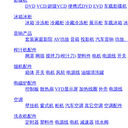
影碟机
DVD
VCD/超级VCD
便携式DVD
EVD
车载影碟机
冰箱冰柜
冰箱
冷冻柜
冷藏柜
冷藏冷冻柜
展示柜
车载冰箱
冰
音响产品
套装家庭影院
AV功放
音箱
投影机
汽车音响
功放
榨汁机配件
网罩
网筛
搅拌刀(榨汁刀)
塑料件
电机
电源线
开关
烟机配件
箱体
开关
电机
风轮
电源线
油烟清洗罐
电磁炉配件
控制板
散热扇
VFD显示屏
加热线圈
外壳
电源线
空调
壁挂机
窗式机
柜机
汽车空调
其它空调
空调配件
洗衣机配件
定时器
塑料件
电源线
电机
减速器
排水阀