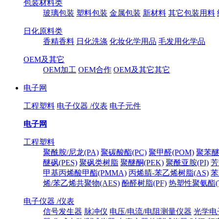
包装材料类
玻璃包装
塑料包装
金属包装
新材料
其它包装用料
日化原料类
香精香料
日化洗涤
化妆化学用品
毛发用化学品
OEM及其它
OEM加工
OEM合作
OEM及其它其它
电子网
工程塑料
电子仪器 /仪表
电子元件
电子网
工程塑料
聚酰胺/尼龙(PA)
聚碳酸酯(PC)
聚甲醛(POM)
聚苯醚
醚砜(PES)
聚砜类树脂
聚醚酮(PEK)
聚酰亚胺(PI)
芳
甲基丙烯酸甲酯(PMMA)
丙烯腈-苯乙烯树脂(AS)
苯
烯/苯乙烯共聚物(AES)
酚醛树脂(PF)
热塑性聚氨酯(T
电子仪器 /仪表
信号发生器
脉冲仪
电压/电流/电阻测量仪器
光学电