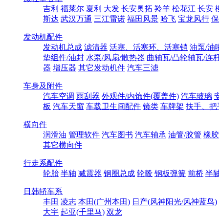
吉利
福莱尔
夏利
大发
长安奥拓
羚羊
松花江
长安
斯达
武汉万通
三江雷诺
福田风景
哈飞
宝龙风行
保
发动机配件
发动机总成
滤清器
活塞、活塞环、活塞销
油泵/油
垫组件/油封
水泵/风扇/散热器
曲轴瓦/凸轮轴瓦/连
器
增压器
其它发动机件
汽车三滤
车身及附件
汽车空调
雨刮器
外观件/内饰件(覆盖件)
汽车玻璃
板
汽车天窗
车载卫生间配件
镜类
车牌架
扶手、把
横向件
润滑油
管理软件
汽车图书
汽车轴承
油管/胶管
橡胶
其它横向件
行走系配件
轮胎
半轴
减震器
钢圈总成
轮毂
钢板弹簧
前桥
半
日韩轿车系
丰田
凌志
本田(广州本田)
日产(风神阳光/风神蓝鸟)
大宇
起亚(千里马)
双龙