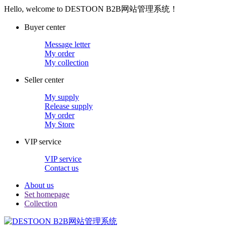
Hello, welcome to DESTOON B2B网站管理系统！
Buyer center
Message letter
My order
My collection
Seller center
My supply
Release supply
My order
My Store
VIP service
VIP service
Contact us
About us
Set homepage
Collection