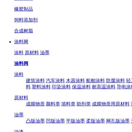
橡胶制品
饲料添加剂
合成树脂
涂料网
涂料
原材料
油墨
涂料网
涂料
建筑涂料
汽车涂料
木器涂料
船舶涂料
防腐涂料
轻
料
塑料涂料
印染涂料
保温涂料
耐高温涂料
导电涂
原材料
成膜物质
颜料类
填料类
助剂类
成膜物质用原材料
油墨
凸版油墨
凹版油墨
平版油墨
柔版油墨
网孔版油墨
油漆