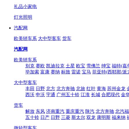
礼品小家电
灯光照明
汽配网
欧美轿车系
大中型客车
货车
汽配网
欧美轿车系
别克
赛欧
凯迪拉克
土星
欧宝
雪佛兰
绅宝
福特(嘉
毕加索
富康
赛纳
标致
雷诺
宝马
菲亚特(西耶那/派
大中型客车
丰田
日野
北方
北方奔驰
北旅
红叶
黄海
苏州金龙
西沃
申沃
宇通
广州五十铃
江淮
长城
合肥现代
金
货车
解放
东风
济南重汽
重庆重汽
陕汽
北方奔驰
北汽福
五十铃
日产
日野
三菱
斯太尔
双龙
康明斯
福来纳
微轻型客车