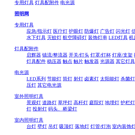
专用灯具
灯具配附件
电光源
照明网
专用灯具
应急/指示灯
医疗灯
护眼灯
防爆灯
广告灯
闪光灯
水下灯具
灭蚊灯
航空障碍灯
装饰灯串
LED灯具
机
灯具配附件
启辉器
镇流/整流器
开关/灯头
灯罩/灯杯
灯座/支架
灯具配件
稳压器
触点
触片
触发器
光源器
其它灯具
电光源
LED系列
节能灯
筒灯
射灯
卤素灯
太阳能灯
杀菌灯
压灯
其它电光源
室外照明灯具
景观灯
道路灯
草坪灯
高杆灯
庭院灯
地埋灯
护栏灯
灯
投射灯
码头、桥梁灯
室内照明灯具
台灯
壁灯
吊灯
吸顶灯
落地灯
灯管/灯泡
室内装饰