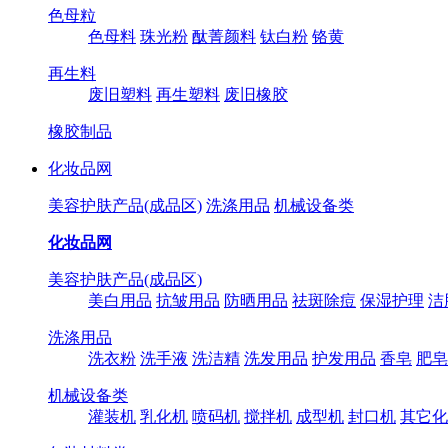
色母粒
色母料
珠光粉
酞菁颜料
钛白粉
铬黄
再生料
废旧塑料
再生塑料
废旧橡胶
橡胶制品
化妆品网
美容护肤产品(成品区)
洗涤用品
机械设备类
化妆品网
美容护肤产品(成品区)
美白用品
抗皱用品
防晒用品
祛斑除痘
保湿护理
洁
洗涤用品
洗衣粉
洗手液
洗洁精
洗发用品
护发用品
香皂
肥皂
机械设备类
灌装机
乳化机
喷码机
搅拌机
成型机
封口机
其它化