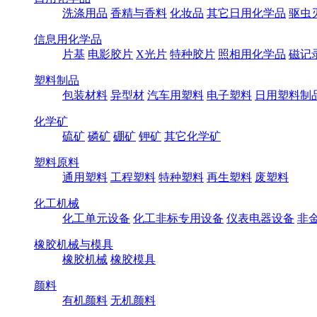
洗涤用品
香精与香料
化妆品
其它日用化学品
驱虫
信息用化学品
片基
电影胶片
X光片
特种胶片
照相用化学品
磁记
塑料制品
包装材料
异型材
汽车用塑料
电子塑料
日用塑料制
化学矿
硫矿
磷矿
硼矿
钾矿
其它化学矿
塑料原料
通用塑料
工程塑料
特种塑料
再生塑料
废塑料
化工机械
化工单元设备
化工非标专用设备
仪表电器设备
非
橡胶机械与模具
橡胶机械
橡胶模具
颜料
有机颜料
无机颜料