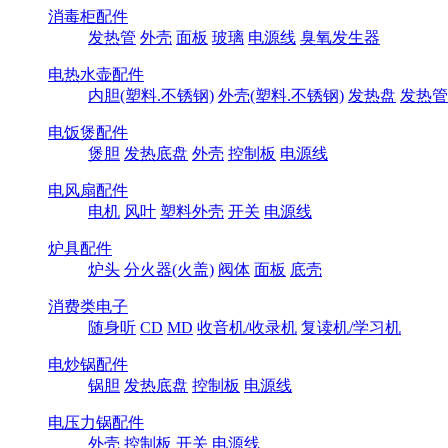
消毒柜配件
发热管
外壳
面板
玻璃
电源线
臭氧发生器
电热水壶配件
内胆(塑料.不锈钢)
外壳(塑料.不锈钢)
发热盘
发热管
电饭煲配件
煲胆
发热底盘
外壳
控制板
电源线
电风扇配件
电机
风叶
塑料外壳
开关
电源线
炉具配件
炉头
分火器(火盖)
阀体
面板
底壳
消费类电子
随身听
CD
MD
收音机/收录机
复读机/学习机
电炒锅配件
锅胆
发热底盘
控制板
电源线
电压力锅配件
外壳
控制板
开关
电源线