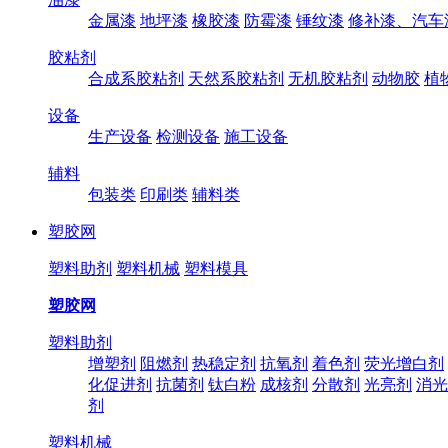
金属漆
地坪漆
橡胶漆
防霉漆
锤纹漆
修补漆、汽车
胶粘剂
合成系胶粘剂
天然系胶粘剂
无机胶粘剂
动物胶
植
设备
生产设备
检测设备
施工设备
辅料
包装类
印刷类
辅料类
塑胶网
塑料助剂
塑料机械
塑料模具
塑胶网
塑料助剂
增塑剂
阻燃剂
热稳定剂
抗氧剂
着色剂
荧光增白剂
化促进剂
抗菌剂
钛白粉
成核剂
分散剂
光亮剂
消光
剂
塑料机械