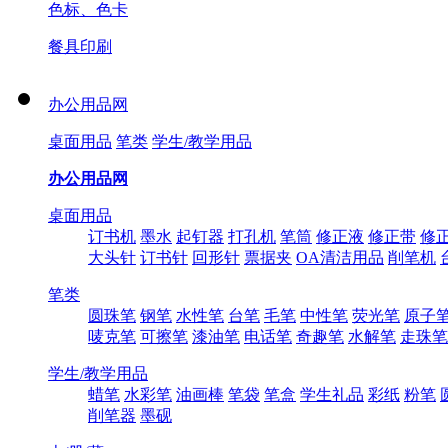
色标、色卡
餐具印刷
办公用品网
桌面用品
笔类
学生/教学用品
办公用品网
桌面用品
订书机
墨水
起钉器
打孔机
笔筒
修正液
修正带
修
大头针
订书针
回形针
票据夹
OA清洁用品
削笔机
笔类
圆珠笔
钢笔
水性笔
台笔
毛笔
中性笔
荧光笔
原子
唛克笔
可擦笔
漆油笔
电话笔
奇趣笔
水解笔
走珠笔
学生/教学用品
蜡笔
水彩笔
油画棒
笔袋
笔盒
学生礼品
彩纸
粉笔
削笔器
墨砚