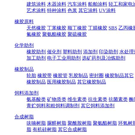
建筑涂料
木器涂料
汽车涂料
船舶涂料
轻工和家电
艺术涂料
特种涂料
色浆
其它涂料
UV涂料
橡胶原料
天然橡胶
丁苯橡胶
顺丁橡胶
丁腈橡胶
SBS
乙丙橡
氟橡胶
聚氨酯橡胶
聚硫橡胶
化学助剂
橡胶助剂
催化剂
塑料助剂
添加剂
印染助剂
水处理
加工助剂
电子工业用助剂
选矿药剂及冶炼助剂
橡胶制品
轮胎
橡胶带
橡胶管
乳胶制品
密封圈
橡胶制品其它
橡胶制品
医用橡胶制品
其它橡胶制品
饲料添加剂
氨基酸类
矿物质类
维生素类
抗生素类
抗菌素类
酶
青贮饲料和粗饲料调制剂
其它饲料添加剂
合成树脂
呋喃树脂
脲醛树脂
聚酰胺树脂
聚氨酯树脂
环氧树
脂
有机硅树脂
其它合成树脂