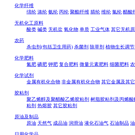
化学纤维
绵纶
涤纶
氨纶
丙纶
聚酯纤维
腈纶
维纶
氯纶
醋酸
无机化工原料
酸类
碱类
无机盐
氧化物
单质
工业气体
其它无机原
农药
杀虫剂(包括卫生用药)
杀菌剂
除草剂
植物生长调节
化学肥料
氮肥
磷肥
钾肥
复合肥料
微量元素肥料
细菌肥料
农
化学试剂
金属有机化合物
非金属有机化合物
其它金属及其它
胶粘剂
聚乙烯醇及聚醋酸乙烯胶粘剂
树脂胶粘剂及丙烯酸
粘剂
热熔胶
其它胶粘剂
原油及制品
原油
天然气
成品油
润滑油
液化石油气
石油制品
油
日用化学品