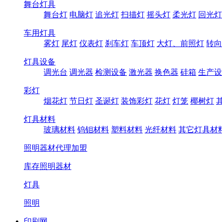
舞台灯具
舞台灯
电脑灯
追光灯
扫描灯
摇头灯
柔光灯
回光灯
车用灯具
雾灯
尾灯
仪表灯
刹车灯
车顶灯
大灯、前照灯
转向
灯具设备
调光台
调光器
检测设备
激光器
换色器
硅箱
生产设
彩灯
烟花灯
节日灯
圣诞灯
装饰彩灯
花灯
灯笼
椰树灯
灯具材料
玻璃材料
钨钼材料
塑料材料
光纤材料
其它灯具材
照明器材代理加盟
库存照明器材
灯具
照明
印刷网