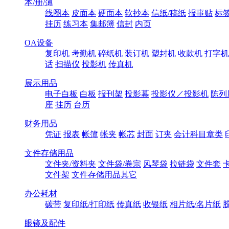
本/册/薄
线圈本
皮面本
硬面本
软抄本
信纸/稿纸
报事贴
标
挂历
练习本
集邮簿
信封
内页
OA设备
复印机
考勤机
碎纸机
装订机
塑封机
收款机
打字机
话
扫描仪
投影机
传真机
展示用品
电子白板
白板
报刊架
投影幕
投影仪／投影机
陈列
座
挂历
台历
财务用品
凭证
报表
帐簿
帐夹
帐芯
封面
订夹
会计科目章类
文件存储用品
文件夹/资料夹
文件袋/卷宗
风琴袋
拉链袋
文件套
文件架
文件存储用品其它
办公耗材
碳带
复印纸/打印纸
传真纸
收银纸
相片纸/名片纸
眼镜及配件