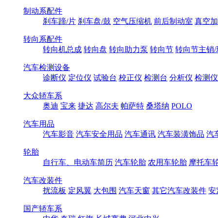
制动系配件
刹车蹄/片
刹车盘/鼓
空气压缩机
前后制动室
真空加
转向系配件
转向机总成
转向盘
转向助力泵
转向节
转向节主销/
汽车检测设备
诊断仪
定位仪
试验台
校正仪
检测台
分析仪
检测仪
大众轿车系
奥迪
宝来
捷达
高尔夫
帕萨特
桑塔纳
POLO
汽车用品
汽车影音
汽车安全用品
汽车通讯
汽车装潢饰品
汽
轮胎
自行车、电动车简历
汽车轮胎
农用车轮胎
摩托车
汽车改装件
扰流板
定风翼
大包围
汽车天窗
其它汽车改装件
安
国产轿车系