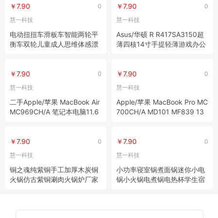
￥7.90
￥7.90
0
0
慧一科技
慧一科技
电动扭扭车滑板车智能两轮平
Asus/华硕 R R417SA3150超
衡车双轮儿童成人思维体感漂
薄四核14寸手提轻薄游戏办公
移代步车
笔记本电脑
￥7.90
￥7.90
0
0
慧一科技
慧一科技
二手Apple/苹果 MacBook Air
Apple/苹果 MacBook Pro MC
MC969CH/A 笔记本电脑11.6
700CH/A MD101 MF839 13
寸超薄
寸笔记本电脑
￥7.90
￥7.90
0
0
慧一科技
慧一科技
铜之魂纯紫铜手工加厚木炭铜
小功率寝室锅煮面锅迷你小电
火锅仿古紫铜涮肉火锅炉厂家
锅小火锅电煮锅电热杯学生宿
直销包邮
舍神器锅