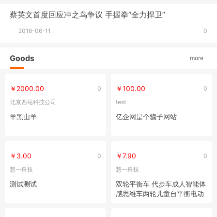
蔡英文首度回应冲之鸟争议 手握拳“全力捍卫”
2016-06-11
0
Goods
more
￥2000.00
￥100.00
0
0
北京西站科技公司
test
羊黑山羊
亿企网是个骗子网站
￥3.00
￥7.90
0
0
慧一科技
慧一科技
测试测试
双轮平衡车 代步车成人智能体
感思维车两轮儿童自平衡电动
扭扭车