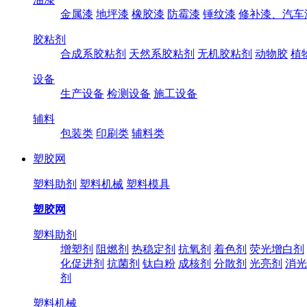
金属漆
地坪漆
橡胶漆
防霉漆
锤纹漆
修补漆、汽车
胶粘剂
合成系胶粘剂
天然系胶粘剂
无机胶粘剂
动物胶
植
设备
生产设备
检测设备
施工设备
辅料
包装类
印刷类
辅料类
塑胶网
塑料助剂
塑料机械
塑料模具
塑胶网
塑料助剂
增塑剂
阻燃剂
热稳定剂
抗氧剂
着色剂
荧光增白剂
化促进剂
抗菌剂
钛白粉
成核剂
分散剂
光亮剂
消光
剂
塑料机械