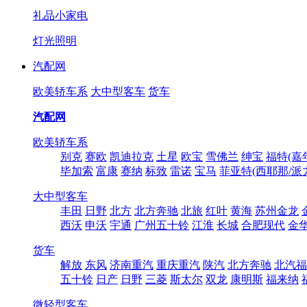
礼品小家电
灯光照明
汽配网
欧美轿车系
大中型客车
货车
汽配网
欧美轿车系
别克
赛欧
凯迪拉克
土星
欧宝
雪佛兰
绅宝
福特(嘉
毕加索
富康
赛纳
标致
雷诺
宝马
菲亚特(西耶那/派
大中型客车
丰田
日野
北方
北方奔驰
北旅
红叶
黄海
苏州金龙
西沃
申沃
宇通
广州五十铃
江淮
长城
合肥现代
金
货车
解放
东风
济南重汽
重庆重汽
陕汽
北方奔驰
北汽福
五十铃
日产
日野
三菱
斯太尔
双龙
康明斯
福来纳
微轻型客车