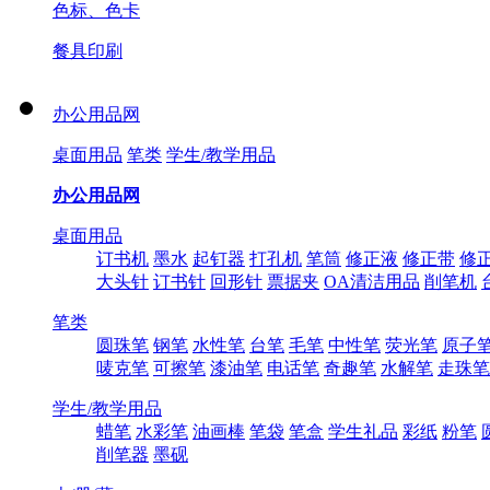
色标、色卡
餐具印刷
办公用品网
桌面用品
笔类
学生/教学用品
办公用品网
桌面用品
订书机
墨水
起钉器
打孔机
笔筒
修正液
修正带
修
大头针
订书针
回形针
票据夹
OA清洁用品
削笔机
笔类
圆珠笔
钢笔
水性笔
台笔
毛笔
中性笔
荧光笔
原子
唛克笔
可擦笔
漆油笔
电话笔
奇趣笔
水解笔
走珠笔
学生/教学用品
蜡笔
水彩笔
油画棒
笔袋
笔盒
学生礼品
彩纸
粉笔
削笔器
墨砚