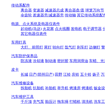
传动系配件
离合器
变速器
减速器总成
离合器盘/盖
球笼万向节
伞齿轮
差速器壳/减速器壳
传动轴
其它传动系统配
电源、点火系统及电器仪表件
起动机(马达)
火花塞
点火线圈
发电机
电子调节器
其它电器仪表件
车用灯具
大灯、前照灯
尾灯
转向灯
氙气灯
刹车灯
边侧灯
警
汽车防护保养品
防冻液
冷却液
制动液
密封胶
车用润滑油
车蜡、光
皮卡
长城
日产(郑州日产)
田野
江铃
庆铃
五十铃
扬子
万
汽车维修设备
拆胎机
扒胎机
补胎机
举升机
烤漆房
烤漆机
钣金设
汽车维护工具
千斤顶
充气泵
胎压计
拖车绳
打蜡机
清洗机
洗车工