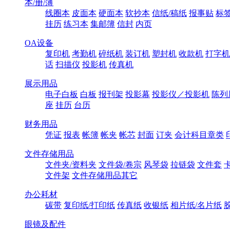
本/册/薄
线圈本
皮面本
硬面本
软抄本
信纸/稿纸
报事贴
标
挂历
练习本
集邮簿
信封
内页
OA设备
复印机
考勤机
碎纸机
装订机
塑封机
收款机
打字机
话
扫描仪
投影机
传真机
展示用品
电子白板
白板
报刊架
投影幕
投影仪／投影机
陈列
座
挂历
台历
财务用品
凭证
报表
帐簿
帐夹
帐芯
封面
订夹
会计科目章类
文件存储用品
文件夹/资料夹
文件袋/卷宗
风琴袋
拉链袋
文件套
文件架
文件存储用品其它
办公耗材
碳带
复印纸/打印纸
传真纸
收银纸
相片纸/名片纸
眼镜及配件