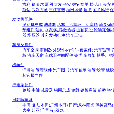
吉利
福莱尔
夏利
大发
长安奥拓
羚羊
松花江
长安
斯达
武汉万通
三江雷诺
福田风景
哈飞
宝龙风行
保
发动机配件
发动机总成
滤清器
活塞、活塞环、活塞销
油泵/油
垫组件/油封
水泵/风扇/散热器
曲轴瓦/凸轮轴瓦/连
器
增压器
其它发动机件
汽车三滤
车身及附件
汽车空调
雨刮器
外观件/内饰件(覆盖件)
汽车玻璃
板
汽车天窗
车载卫生间配件
镜类
车牌架
扶手、把
横向件
润滑油
管理软件
汽车图书
汽车轴承
油管/胶管
橡胶
其它横向件
行走系配件
轮胎
半轴
减震器
钢圈总成
轮毂
钢板弹簧
前桥
半
日韩轿车系
丰田
凌志
本田(广州本田)
日产(风神阳光/风神蓝鸟)
大宇
起亚(千里马)
双龙