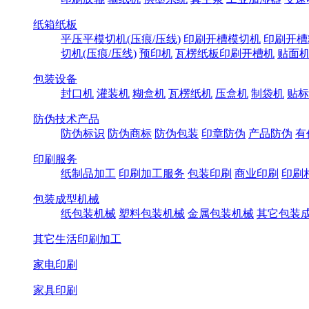
纸箱纸板
平压平模切机(压痕/压线)
印刷开槽模切机
印刷开槽
切机(压痕/压线)
预印机
瓦楞纸板印刷开槽机
贴面
包装设备
封口机
灌装机
糊盒机
瓦楞纸机
压盒机
制袋机
贴标
防伪技术产品
防伪标识
防伪商标
防伪包装
印章防伪
产品防伪
有
印刷服务
纸制品加工
印刷加工服务
包装印刷
商业印刷
印刷
包装成型机械
纸包装机械
塑料包装机械
金属包装机械
其它包装
其它生活印刷加工
家电印刷
家具印刷