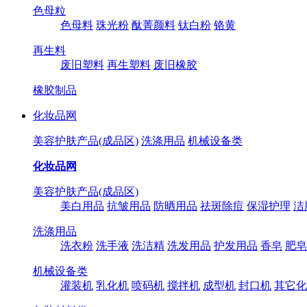
色母粒
色母料
珠光粉
酞菁颜料
钛白粉
铬黄
再生料
废旧塑料
再生塑料
废旧橡胶
橡胶制品
化妆品网
美容护肤产品(成品区)
洗涤用品
机械设备类
化妆品网
美容护肤产品(成品区)
美白用品
抗皱用品
防晒用品
祛斑除痘
保湿护理
洁
洗涤用品
洗衣粉
洗手液
洗洁精
洗发用品
护发用品
香皂
肥皂
机械设备类
灌装机
乳化机
喷码机
搅拌机
成型机
封口机
其它化