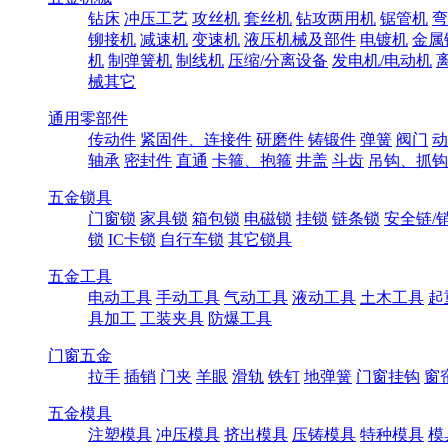
钻床
冲压工艺
攻丝机
套丝机
钻攻两用机
锯管机
弯
铆接机
减速机
变速机
液压机械及部件
电镀机
金属
机
制弹簧机
制线机
压缩/分离设备
发电机/电动机
械其它
通用零部件
传动件
紧固件、连接件
研磨件
铸锻件
弹簧
阀门
动
轴承
密封件
直通
卡箍、抱箍
井盖
斗齿
吊钩、抓钩
五金锁具
门窗锁
家具锁
箱包锁
电磁锁
挂锁
链条锁
安全链/
锁
IC卡锁
自行车锁
其它锁具
五金工具
电动工具
手动工具
气动工具
液动工具
土木工具
起
具加工
工装夹具
防爆工具
门窗五金
拉手
插销
门夹
羊眼
滑轨
铁钉
地弹簧
门窗挂钩
窗
五金模具
注塑模具
冲压模具
挤出模具
压铸模具
特种模具
模