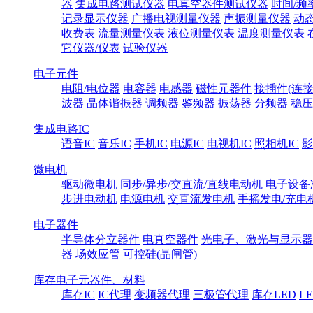
器
集成电路测试仪器
电真空器件测试仪器
时间/频
记录显示仪器
广播电视测量仪器
声振测量仪器
动
收费表
流量测量仪表
液位测量仪表
温度测量仪表
它仪器/仪表
试验仪器
电子元件
电阻/电位器
电容器
电感器
磁性元器件
接插件(连接
波器
晶体谐振器
调频器
鉴频器
振荡器
分频器
稳压
集成电路IC
语音IC
音乐IC
手机IC
电源IC
电视机IC
照相机IC
影
微电机
驱动微电机
同步/异步/交直流/直线电动机
电子设备
步进电动机
电源电机
交直流发电机
手摇发电/充电
电子器件
半导体分立器件
电真空器件
光电子、激光与显示器
器
场效应管
可控硅(晶闸管)
库存电子元器件、材料
库存IC
IC代理
变频器代理
三极管代理
库存LED
L