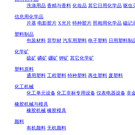
洗涤用品
香精与香料
化妆品
其它日用化学品
驱虫
信息用化学品
片基
电影胶片
X光片
特种胶片
照相用化学品
磁记
塑料制品
包装材料
异型材
汽车用塑料
电子塑料
日用塑料制
化学矿
硫矿
磷矿
硼矿
钾矿
其它化学矿
塑料原料
通用塑料
工程塑料
特种塑料
再生塑料
废塑料
化工机械
化工单元设备
化工非标专用设备
仪表电器设备
非
橡胶机械与模具
橡胶机械
橡胶模具
颜料
有机颜料
无机颜料