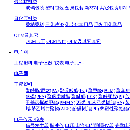
包装材料类
玻璃包装
塑料包装
金属包装
新材料
其它包装用料
日化原料类
香精香料
日化洗涤
化妆化学用品
毛发用化学品
OEM及其它
OEM加工
OEM合作
OEM及其它其它
电子网
工程塑料
电子仪器 /仪表
电子元件
电子网
工程塑料
聚酰胺/尼龙(PA)
聚碳酸酯(PC)
聚甲醛(POM)
聚苯醚
醚砜(PES)
聚砜类树脂
聚醚酮(PEK)
聚酰亚胺(PI)
芳
甲基丙烯酸甲酯(PMMA)
丙烯腈-苯乙烯树脂(AS)
苯
烯/苯乙烯共聚物(AES)
酚醛树脂(PF)
热塑性聚氨酯(T
电子仪器 /仪表
信号发生器
脉冲仪
电压/电流/电阻测量仪器
光学电