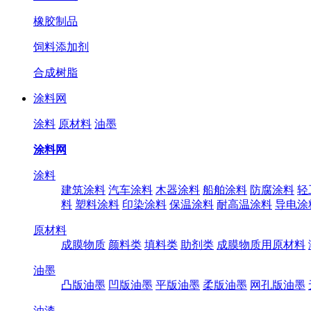
橡胶制品
饲料添加剂
合成树脂
涂料网
涂料
原材料
油墨
涂料网
涂料
建筑涂料
汽车涂料
木器涂料
船舶涂料
防腐涂料
轻
料
塑料涂料
印染涂料
保温涂料
耐高温涂料
导电涂
原材料
成膜物质
颜料类
填料类
助剂类
成膜物质用原材料
油墨
凸版油墨
凹版油墨
平版油墨
柔版油墨
网孔版油墨
油漆