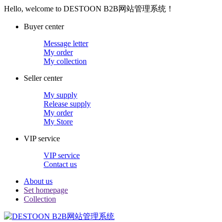
Hello, welcome to DESTOON B2B网站管理系统！
Buyer center
Message letter
My order
My collection
Seller center
My supply
Release supply
My order
My Store
VIP service
VIP service
Contact us
About us
Set homepage
Collection