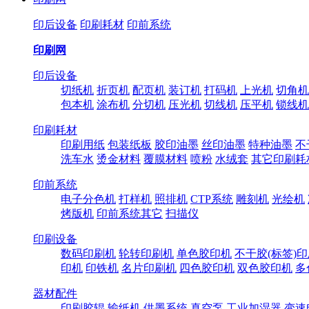
印后设备
印刷耗材
印前系统
印刷网
印后设备
切纸机
折页机
配页机
装订机
打码机
上光机
切角机
包本机
涂布机
分切机
压光机
切线机
压平机
锁线机
印刷耗材
印刷用纸
包装纸板
胶印油墨
丝印油墨
特种油墨
不
洗车水
烫金材料
覆膜材料
喷粉
水绒套
其它印刷耗
印前系统
电子分色机
打样机
照排机
CTP系统
雕刻机
光绘机
烤版机
印前系统其它
扫描仪
印刷设备
数码印刷机
轮转印刷机
单色胶印机
不干胶(标签)
印机
印铁机
名片印刷机
四色胶印机
双色胶印机
多
器材配件
印刷胶辊
输纸机
供墨系统
真空泵
工业加湿器
变速