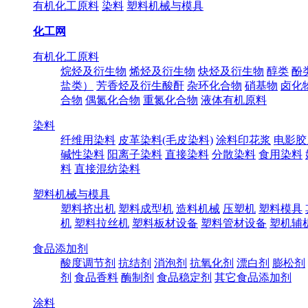
有机化工原料
染料
塑料机械与模具
化工网
有机化工原料
烷烃及衍生物
烯烃及衍生物
炔烃及衍生物
醇类
酚
盐类）
芳香烃及衍生酸酐
杂环化合物
硝基物
卤化
合物
偶氮化合物
重氮化合物
液体有机原料
染料
纤维用染料
皮革染料(毛皮染料)
涂料印花浆
电影胶
碱性染料
阳离子染料
直接染料
分散染料
食用染料
料
直接混纺染料
塑料机械与模具
塑料挤出机
塑料成型机
造料机械
压塑机
塑料模具
机
塑料拉丝机
塑料板材设备
塑料管材设备
塑机辅
食品添加剂
酸度调节剂
抗结剂
消泡剂
抗氧化剂
漂白剂
膨松剂
剂
食品香料
酶制剂
食品稳定剂
其它食品添加剂
涂料