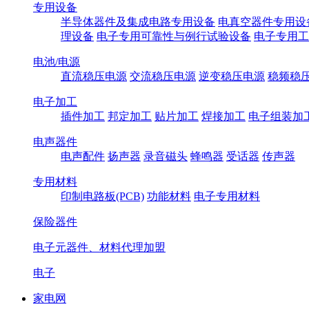
专用设备
半导体器件及集成电路专用设备
电真空器件专用设
理设备
电子专用可靠性与例行试验设备
电子专用工
电池/电源
直流稳压电源
交流稳压电源
逆变稳压电源
稳频稳
电子加工
插件加工
邦定加工
贴片加工
焊接加工
电子组装加
电声器件
电声配件
扬声器
录音磁头
蜂鸣器
受话器
传声器
专用材料
印制电路板(PCB)
功能材料
电子专用材料
保险器件
电子元器件、材料代理加盟
电子
家电网