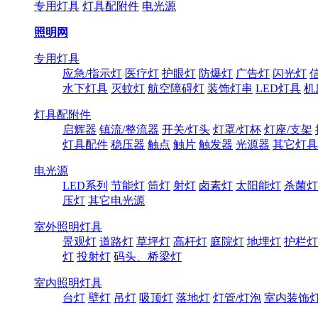
专用灯具
灯具配附件
电光源
照明网
专用灯具
应急/指示灯
医疗灯
护眼灯
防爆灯
广告灯
闪光灯
水下灯具
灭蚊灯
航空障碍灯
装饰灯串
LED灯具
机
灯具配附件
启辉器
镇流/整流器
开关/灯头
灯罩/灯杯
灯座/支架
灯具配件
稳压器
触点
触片
触发器
光源器
其它灯具
电光源
LED系列
节能灯
筒灯
射灯
卤素灯
太阳能灯
杀菌灯
压灯
其它电光源
室外照明灯具
景观灯
道路灯
草坪灯
高杆灯
庭院灯
地埋灯
护栏灯
灯
投射灯
码头、桥梁灯
室内照明灯具
台灯
壁灯
吊灯
吸顶灯
落地灯
灯管/灯泡
室内装饰