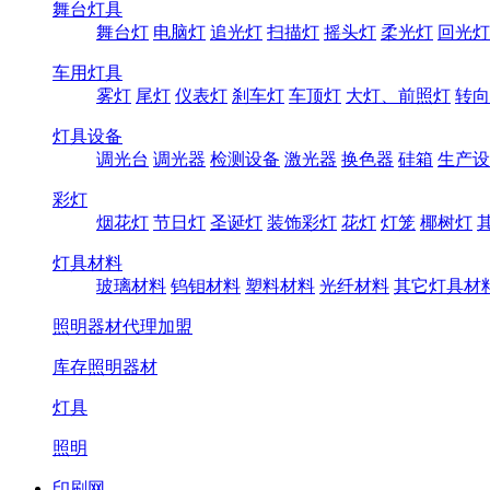
舞台灯具
舞台灯
电脑灯
追光灯
扫描灯
摇头灯
柔光灯
回光灯
车用灯具
雾灯
尾灯
仪表灯
刹车灯
车顶灯
大灯、前照灯
转向
灯具设备
调光台
调光器
检测设备
激光器
换色器
硅箱
生产设
彩灯
烟花灯
节日灯
圣诞灯
装饰彩灯
花灯
灯笼
椰树灯
灯具材料
玻璃材料
钨钼材料
塑料材料
光纤材料
其它灯具材
照明器材代理加盟
库存照明器材
灯具
照明
印刷网