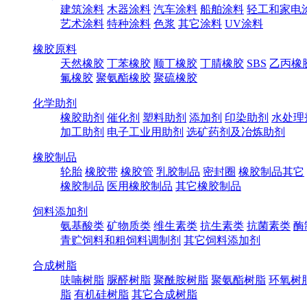
建筑涂料
木器涂料
汽车涂料
船舶涂料
轻工和家电
艺术涂料
特种涂料
色浆
其它涂料
UV涂料
橡胶原料
天然橡胶
丁苯橡胶
顺丁橡胶
丁腈橡胶
SBS
乙丙橡
氟橡胶
聚氨酯橡胶
聚硫橡胶
化学助剂
橡胶助剂
催化剂
塑料助剂
添加剂
印染助剂
水处理
加工助剂
电子工业用助剂
选矿药剂及冶炼助剂
橡胶制品
轮胎
橡胶带
橡胶管
乳胶制品
密封圈
橡胶制品其它
橡胶制品
医用橡胶制品
其它橡胶制品
饲料添加剂
氨基酸类
矿物质类
维生素类
抗生素类
抗菌素类
酶
青贮饲料和粗饲料调制剂
其它饲料添加剂
合成树脂
呋喃树脂
脲醛树脂
聚酰胺树脂
聚氨酯树脂
环氧树
脂
有机硅树脂
其它合成树脂