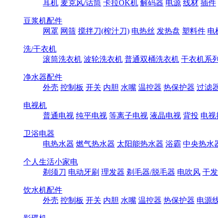
耳机
麦克风/话筒
卡拉OK机
解码器
电源
线材
插件
豆浆机配件
网罩
网筛
搅拌刀(榨汁刀)
电热丝
发热盘
塑料件
电
洗/干衣机
滚筒洗衣机
波轮洗衣机
普通双桶洗衣机
干衣机系
净水器配件
外壳
控制板
开关
内胆
水嘴
温控器
热保护器
过滤
电视机
普通电视
纯平电视
等离子电视
液晶电视
背投
电视
卫浴电器
电热水器
燃气热水器
太阳能热水器
浴霸
中央热水
个人生活小家电
剃须刀
电动牙刷
理发器
剃毛器/脱毛器
电吹风
干发
饮水机配件
外壳
控制板
开关
内胆
水嘴
温控器
热保护器
电源