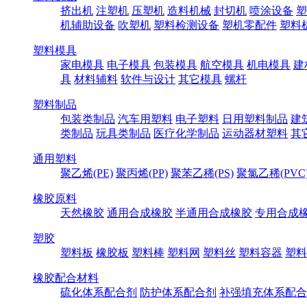
挤出机
注塑机
压塑机
造料机械
封切机
喷涂设备
塑
机辅助设备
吹塑机
塑料检测设备
塑机零配件
塑料
塑料模具
家电模具
电子模具
包装模具
航空模具
机电模具
建
具
材料辅料
软件与设计
其它模具
螺杆
塑料制品
包装类制品
汽车用塑料
电子塑料
日用塑料制品
建
类制品
玩具类制品
医疗化学制品
运动器材塑料
其
通用塑料
聚乙烯(PE)
聚丙烯(PP)
聚苯乙稀(PS)
聚氯乙稀(PVC
橡胶原料
天然橡胶
通用合成橡胶
半通用合成橡胶
专用合成
塑胶
塑料板
橡胶板
塑料棒
塑料网
塑料丝
塑料容器
塑料
橡胶配合材料
硫化体系配合剂
防护体系配合剂
补强填充体系配合