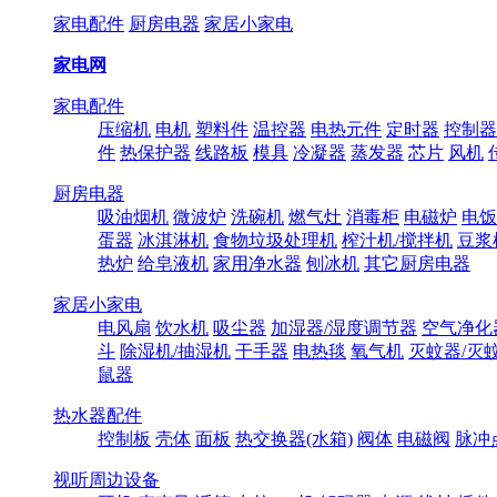
家电配件
厨房电器
家居小家电
家电网
家电配件
压缩机
电机
塑料件
温控器
电热元件
定时器
控制器
件
热保护器
线路板
模具
冷凝器
蒸发器
芯片
风机
厨房电器
吸油烟机
微波炉
洗碗机
燃气灶
消毒柜
电磁炉
电饭
蛋器
冰淇淋机
食物垃圾处理机
榨汁机/搅拌机
豆浆
热炉
给皂液机
家用净水器
刨冰机
其它厨房电器
家居小家电
电风扇
饮水机
吸尘器
加湿器/湿度调节器
空气净化
斗
除湿机/抽湿机
干手器
电热毯
氧气机
灭蚊器/灭
鼠器
热水器配件
控制板
壳体
面板
热交换器(水箱)
阀体
电磁阀
脉冲
视听周边设备