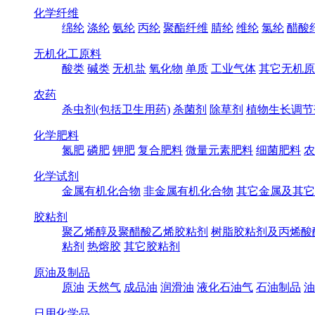
化学纤维
绵纶
涤纶
氨纶
丙纶
聚酯纤维
腈纶
维纶
氯纶
醋酸
无机化工原料
酸类
碱类
无机盐
氧化物
单质
工业气体
其它无机原
农药
杀虫剂(包括卫生用药)
杀菌剂
除草剂
植物生长调节
化学肥料
氮肥
磷肥
钾肥
复合肥料
微量元素肥料
细菌肥料
农
化学试剂
金属有机化合物
非金属有机化合物
其它金属及其它
胶粘剂
聚乙烯醇及聚醋酸乙烯胶粘剂
树脂胶粘剂及丙烯酸
粘剂
热熔胶
其它胶粘剂
原油及制品
原油
天然气
成品油
润滑油
液化石油气
石油制品
油
日用化学品