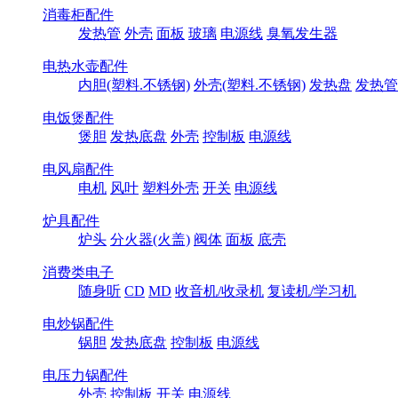
消毒柜配件
发热管
外壳
面板
玻璃
电源线
臭氧发生器
电热水壶配件
内胆(塑料.不锈钢)
外壳(塑料.不锈钢)
发热盘
发热管
电饭煲配件
煲胆
发热底盘
外壳
控制板
电源线
电风扇配件
电机
风叶
塑料外壳
开关
电源线
炉具配件
炉头
分火器(火盖)
阀体
面板
底壳
消费类电子
随身听
CD
MD
收音机/收录机
复读机/学习机
电炒锅配件
锅胆
发热底盘
控制板
电源线
电压力锅配件
外壳
控制板
开关
电源线