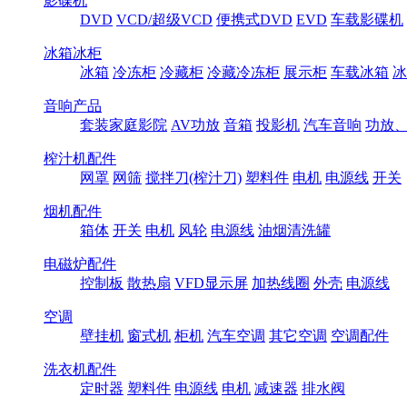
影碟机
DVD
VCD/超级VCD
便携式DVD
EVD
车载影碟机
冰箱冰柜
冰箱
冷冻柜
冷藏柜
冷藏冷冻柜
展示柜
车载冰箱
冰
音响产品
套装家庭影院
AV功放
音箱
投影机
汽车音响
功放
榨汁机配件
网罩
网筛
搅拌刀(榨汁刀)
塑料件
电机
电源线
开关
烟机配件
箱体
开关
电机
风轮
电源线
油烟清洗罐
电磁炉配件
控制板
散热扇
VFD显示屏
加热线圈
外壳
电源线
空调
壁挂机
窗式机
柜机
汽车空调
其它空调
空调配件
洗衣机配件
定时器
塑料件
电源线
电机
减速器
排水阀