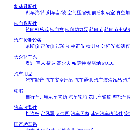
制动系配件
刹车蹄/片
刹车盘/鼓
空气压缩机
前后制动室
真空加
转向系配件
转向机总成
转向盘
转向助力泵
转向节
转向节主销/
汽车检测设备
诊断仪
定位仪
试验台
校正仪
检测台
分析仪
检测仪
大众轿车系
奥迪
宝来
捷达
高尔夫
帕萨特
桑塔纳
POLO
汽车用品
汽车影音
汽车安全用品
汽车通讯
汽车装潢饰品
汽
轮胎
自行车、电动车简历
汽车轮胎
农用车轮胎
摩托车
汽车改装件
扰流板
定风翼
大包围
汽车天窗
其它汽车改装件
安
国产轿车系