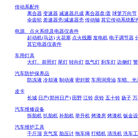
传动系配件
离合器
变速器
减速器总成
离合器盘/盖
球笼万向节
伞齿轮
差速器壳/减速器壳
传动轴
其它传动系统配
电源、点火系统及电器仪表件
起动机(马达)
火花塞
点火线圈
发电机
电子调节器
其它电器仪表件
车用灯具
大灯、前照灯
尾灯
转向灯
氙气灯
刹车灯
边侧灯
警
汽车防护保养品
防冻液
冷却液
制动液
密封胶
车用润滑油
车蜡、光
皮卡
长城
日产(郑州日产)
田野
江铃
庆铃
五十铃
扬子
万
汽车维修设备
拆胎机
扒胎机
补胎机
举升机
烤漆房
烤漆机
钣金设
汽车维护工具
千斤顶
充气泵
胎压计
拖车绳
打蜡机
清洗机
洗车工