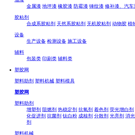
金属漆
地坪漆
橡胶漆
防霉漆
锤纹漆
修补漆、汽车
胶粘剂
合成系胶粘剂
天然系胶粘剂
无机胶粘剂
动物胶
植
设备
生产设备
检测设备
施工设备
辅料
包装类
印刷类
辅料类
塑胶网
塑料助剂
塑料机械
塑料模具
塑胶网
塑料助剂
增塑剂
阻燃剂
热稳定剂
抗氧剂
着色剂
荧光增白剂
化促进剂
抗菌剂
钛白粉
成核剂
分散剂
光亮剂
消光
剂
塑料机械