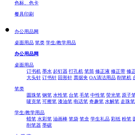
色标、色卡
餐具印刷
办公用品网
桌面用品
笔类
学生/教学用品
办公用品网
桌面用品
订书机
墨水
起钉器
打孔机
笔筒
修正液
修正带
修
大头针
订书针
回形针
票据夹
OA清洁用品
削笔机
笔类
圆珠笔
钢笔
水性笔
台笔
毛笔
中性笔
荧光笔
原子
唛克笔
可擦笔
漆油笔
电话笔
奇趣笔
水解笔
走珠笔
学生/教学用品
蜡笔
水彩笔
油画棒
笔袋
笔盒
学生礼品
彩纸
粉笔
削笔器
墨砚