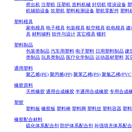
挤出机
注塑机
压塑机
造料机械
封切机
喷涂设备
塑
机辅助设备
吹塑机
塑料检测设备
塑机零配件
塑料
塑料模具
家电模具
电子模具
包装模具
航空模具
机电模具
建
具
材料辅料
软件与设计
其它模具
螺杆
塑料制品
包装类制品
汽车用塑料
电子塑料
日用塑料制品
建
类制品
玩具类制品
医疗化学制品
运动器材塑料
其
通用塑料
聚乙烯(PE)
聚丙烯(PP)
聚苯乙稀(PS)
聚氯乙稀(PVC
橡胶原料
天然橡胶
通用合成橡胶
半通用合成橡胶
专用合成
塑胶
塑料板
橡胶板
塑料棒
塑料网
塑料丝
塑料容器
塑料
橡胶配合材料
硫化体系配合剂
防护体系配合剂
补强填充体系配合