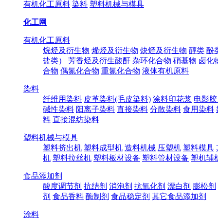
有机化工原料
染料
塑料机械与模具
化工网
有机化工原料
烷烃及衍生物
烯烃及衍生物
炔烃及衍生物
醇类
酚
盐类）
芳香烃及衍生酸酐
杂环化合物
硝基物
卤化
合物
偶氮化合物
重氮化合物
液体有机原料
染料
纤维用染料
皮革染料(毛皮染料)
涂料印花浆
电影胶
碱性染料
阳离子染料
直接染料
分散染料
食用染料
料
直接混纺染料
塑料机械与模具
塑料挤出机
塑料成型机
造料机械
压塑机
塑料模具
机
塑料拉丝机
塑料板材设备
塑料管材设备
塑机辅
食品添加剂
酸度调节剂
抗结剂
消泡剂
抗氧化剂
漂白剂
膨松剂
剂
食品香料
酶制剂
食品稳定剂
其它食品添加剂
涂料