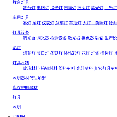
舞台灯具
舞台灯
电脑灯
追光灯
扫描灯
摇头灯
柔光灯
回光灯
车用灯具
雾灯
尾灯
仪表灯
刹车灯
车顶灯
大灯、前照灯
转向
灯具设备
调光台
调光器
检测设备
激光器
换色器
硅箱
生产设
彩灯
烟花灯
节日灯
圣诞灯
装饰彩灯
花灯
灯笼
椰树灯
灯具材料
玻璃材料
钨钼材料
塑料材料
光纤材料
其它灯具材
照明器材代理加盟
库存照明器材
灯具
照明
印刷网