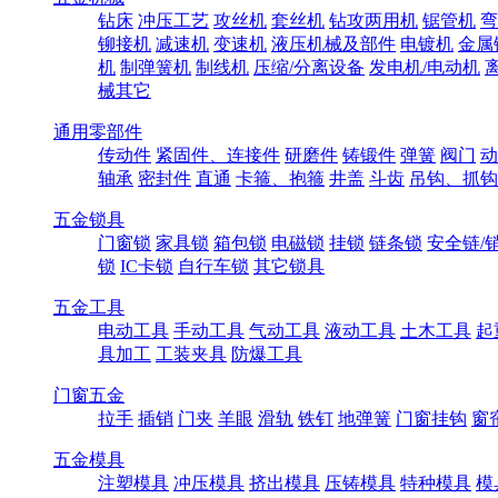
钻床
冲压工艺
攻丝机
套丝机
钻攻两用机
锯管机
弯
铆接机
减速机
变速机
液压机械及部件
电镀机
金属
机
制弹簧机
制线机
压缩/分离设备
发电机/电动机
械其它
通用零部件
传动件
紧固件、连接件
研磨件
铸锻件
弹簧
阀门
动
轴承
密封件
直通
卡箍、抱箍
井盖
斗齿
吊钩、抓钩
五金锁具
门窗锁
家具锁
箱包锁
电磁锁
挂锁
链条锁
安全链/
锁
IC卡锁
自行车锁
其它锁具
五金工具
电动工具
手动工具
气动工具
液动工具
土木工具
起
具加工
工装夹具
防爆工具
门窗五金
拉手
插销
门夹
羊眼
滑轨
铁钉
地弹簧
门窗挂钩
窗
五金模具
注塑模具
冲压模具
挤出模具
压铸模具
特种模具
模