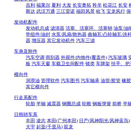
吉利
福莱尔
夏利
大发
长安奥拓
羚羊
松花江
长安
斯达
武汉万通
三江雷诺
福田风景
哈飞
宝龙风行
保
发动机配件
发动机总成
滤清器
活塞、活塞环、活塞销
油泵/油
垫组件/油封
水泵/风扇/散热器
曲轴瓦/凸轮轴瓦/连
器
增压器
其它发动机件
汽车三滤
车身及附件
汽车空调
雨刮器
外观件/内饰件(覆盖件)
汽车玻璃
板
汽车天窗
车载卫生间配件
镜类
车牌架
扶手、把
横向件
润滑油
管理软件
汽车图书
汽车轴承
油管/胶管
橡胶
其它横向件
行走系配件
轮胎
半轴
减震器
钢圈总成
轮毂
钢板弹簧
前桥
半
日韩轿车系
丰田
凌志
本田(广州本田)
日产(风神阳光/风神蓝鸟)
大宇
起亚(千里马)
双龙