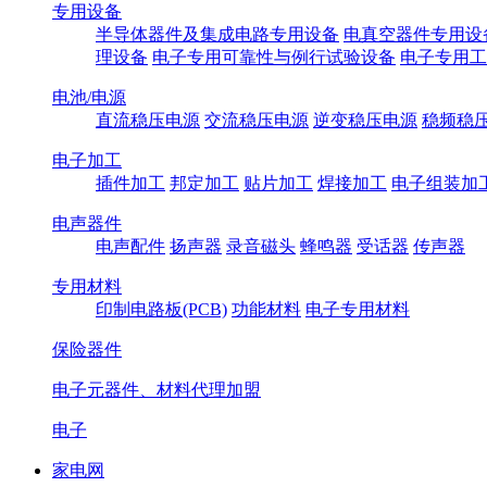
专用设备
半导体器件及集成电路专用设备
电真空器件专用设
理设备
电子专用可靠性与例行试验设备
电子专用工
电池/电源
直流稳压电源
交流稳压电源
逆变稳压电源
稳频稳
电子加工
插件加工
邦定加工
贴片加工
焊接加工
电子组装加
电声器件
电声配件
扬声器
录音磁头
蜂鸣器
受话器
传声器
专用材料
印制电路板(PCB)
功能材料
电子专用材料
保险器件
电子元器件、材料代理加盟
电子
家电网