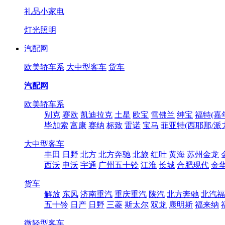
礼品小家电
灯光照明
汽配网
欧美轿车系
大中型客车
货车
汽配网
欧美轿车系
别克
赛欧
凯迪拉克
土星
欧宝
雪佛兰
绅宝
福特(嘉
毕加索
富康
赛纳
标致
雷诺
宝马
菲亚特(西耶那/派
大中型客车
丰田
日野
北方
北方奔驰
北旅
红叶
黄海
苏州金龙
西沃
申沃
宇通
广州五十铃
江淮
长城
合肥现代
金
货车
解放
东风
济南重汽
重庆重汽
陕汽
北方奔驰
北汽福
五十铃
日产
日野
三菱
斯太尔
双龙
康明斯
福来纳
微轻型客车