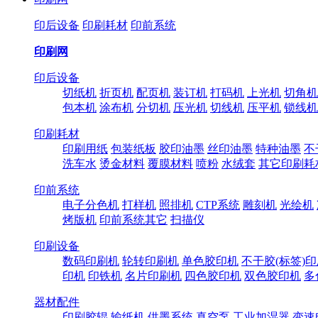
印后设备
印刷耗材
印前系统
印刷网
印后设备
切纸机
折页机
配页机
装订机
打码机
上光机
切角机
包本机
涂布机
分切机
压光机
切线机
压平机
锁线机
印刷耗材
印刷用纸
包装纸板
胶印油墨
丝印油墨
特种油墨
不
洗车水
烫金材料
覆膜材料
喷粉
水绒套
其它印刷耗
印前系统
电子分色机
打样机
照排机
CTP系统
雕刻机
光绘机
烤版机
印前系统其它
扫描仪
印刷设备
数码印刷机
轮转印刷机
单色胶印机
不干胶(标签)
印机
印铁机
名片印刷机
四色胶印机
双色胶印机
多
器材配件
印刷胶辊
输纸机
供墨系统
真空泵
工业加湿器
变速