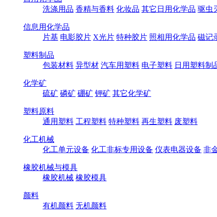
洗涤用品
香精与香料
化妆品
其它日用化学品
驱虫
信息用化学品
片基
电影胶片
X光片
特种胶片
照相用化学品
磁记
塑料制品
包装材料
异型材
汽车用塑料
电子塑料
日用塑料制
化学矿
硫矿
磷矿
硼矿
钾矿
其它化学矿
塑料原料
通用塑料
工程塑料
特种塑料
再生塑料
废塑料
化工机械
化工单元设备
化工非标专用设备
仪表电器设备
非
橡胶机械与模具
橡胶机械
橡胶模具
颜料
有机颜料
无机颜料