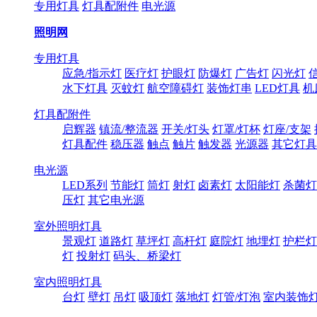
专用灯具
灯具配附件
电光源
照明网
专用灯具
应急/指示灯
医疗灯
护眼灯
防爆灯
广告灯
闪光灯
水下灯具
灭蚊灯
航空障碍灯
装饰灯串
LED灯具
机
灯具配附件
启辉器
镇流/整流器
开关/灯头
灯罩/灯杯
灯座/支架
灯具配件
稳压器
触点
触片
触发器
光源器
其它灯具
电光源
LED系列
节能灯
筒灯
射灯
卤素灯
太阳能灯
杀菌灯
压灯
其它电光源
室外照明灯具
景观灯
道路灯
草坪灯
高杆灯
庭院灯
地埋灯
护栏灯
灯
投射灯
码头、桥梁灯
室内照明灯具
台灯
壁灯
吊灯
吸顶灯
落地灯
灯管/灯泡
室内装饰