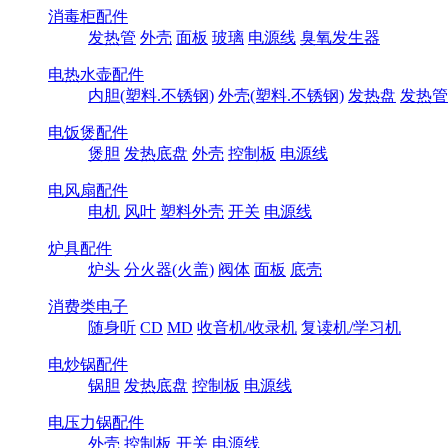
消毒柜配件
发热管
外壳
面板
玻璃
电源线
臭氧发生器
电热水壶配件
内胆(塑料.不锈钢)
外壳(塑料.不锈钢)
发热盘
发热管
电饭煲配件
煲胆
发热底盘
外壳
控制板
电源线
电风扇配件
电机
风叶
塑料外壳
开关
电源线
炉具配件
炉头
分火器(火盖)
阀体
面板
底壳
消费类电子
随身听
CD
MD
收音机/收录机
复读机/学习机
电炒锅配件
锅胆
发热底盘
控制板
电源线
电压力锅配件
外壳
控制板
开关
电源线