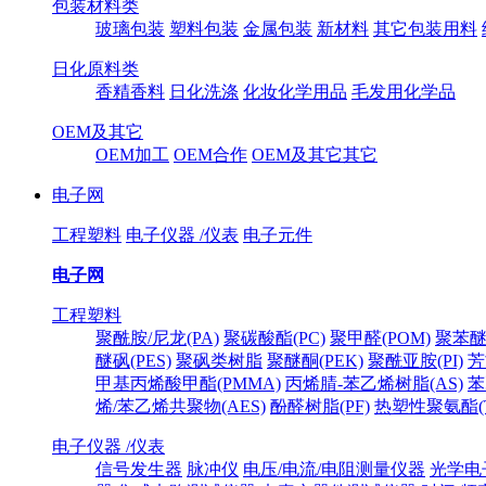
包装材料类
玻璃包装
塑料包装
金属包装
新材料
其它包装用料
日化原料类
香精香料
日化洗涤
化妆化学用品
毛发用化学品
OEM及其它
OEM加工
OEM合作
OEM及其它其它
电子网
工程塑料
电子仪器 /仪表
电子元件
电子网
工程塑料
聚酰胺/尼龙(PA)
聚碳酸酯(PC)
聚甲醛(POM)
聚苯醚
醚砜(PES)
聚砜类树脂
聚醚酮(PEK)
聚酰亚胺(PI)
芳
甲基丙烯酸甲酯(PMMA)
丙烯腈-苯乙烯树脂(AS)
苯
烯/苯乙烯共聚物(AES)
酚醛树脂(PF)
热塑性聚氨酯(T
电子仪器 /仪表
信号发生器
脉冲仪
电压/电流/电阻测量仪器
光学电