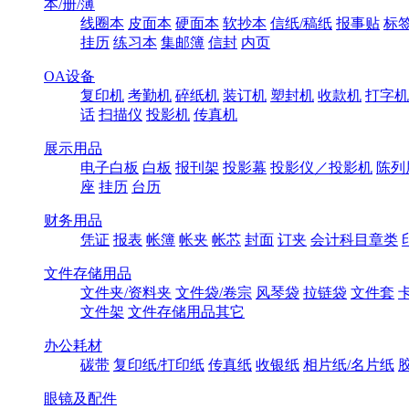
本/册/薄
线圈本
皮面本
硬面本
软抄本
信纸/稿纸
报事贴
标
挂历
练习本
集邮簿
信封
内页
OA设备
复印机
考勤机
碎纸机
装订机
塑封机
收款机
打字机
话
扫描仪
投影机
传真机
展示用品
电子白板
白板
报刊架
投影幕
投影仪／投影机
陈列
座
挂历
台历
财务用品
凭证
报表
帐簿
帐夹
帐芯
封面
订夹
会计科目章类
文件存储用品
文件夹/资料夹
文件袋/卷宗
风琴袋
拉链袋
文件套
文件架
文件存储用品其它
办公耗材
碳带
复印纸/打印纸
传真纸
收银纸
相片纸/名片纸
眼镜及配件