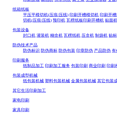
纸箱纸板
平压平模切机(压痕/压线)
印刷开槽模切机
印刷开槽
切机(压痕/压线)
预印机
瓦楞纸板印刷开槽机
贴面
包装设备
封口机
灌装机
糊盒机
瓦楞纸机
压盒机
制袋机
贴标
防伪技术产品
防伪标识
防伪商标
防伪包装
印章防伪
产品防伪
有
印刷服务
纸制品加工
印刷加工服务
包装印刷
商业印刷
印刷
包装成型机械
纸包装机械
塑料包装机械
金属包装机械
其它包装
其它生活印刷加工
家电印刷
家具印刷