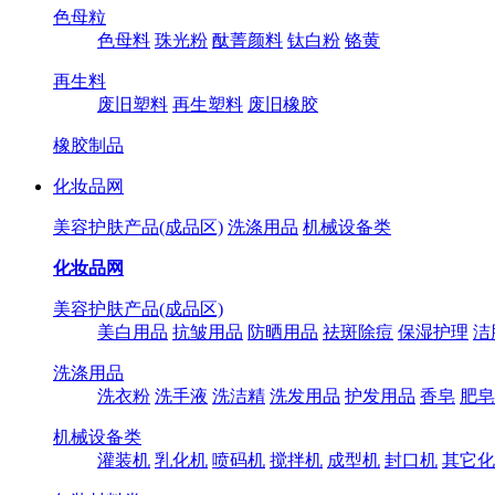
色母粒
色母料
珠光粉
酞菁颜料
钛白粉
铬黄
再生料
废旧塑料
再生塑料
废旧橡胶
橡胶制品
化妆品网
美容护肤产品(成品区)
洗涤用品
机械设备类
化妆品网
美容护肤产品(成品区)
美白用品
抗皱用品
防晒用品
祛斑除痘
保湿护理
洁
洗涤用品
洗衣粉
洗手液
洗洁精
洗发用品
护发用品
香皂
肥皂
机械设备类
灌装机
乳化机
喷码机
搅拌机
成型机
封口机
其它化