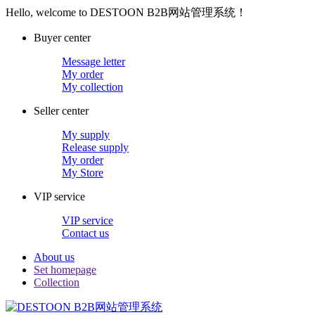
Hello, welcome to DESTOON B2B网站管理系统！
Buyer center
Message letter
My order
My collection
Seller center
My supply
Release supply
My order
My Store
VIP service
VIP service
Contact us
About us
Set homepage
Collection