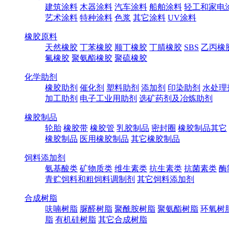
建筑涂料
木器涂料
汽车涂料
船舶涂料
轻工和家电
艺术涂料
特种涂料
色浆
其它涂料
UV涂料
橡胶原料
天然橡胶
丁苯橡胶
顺丁橡胶
丁腈橡胶
SBS
乙丙橡
氟橡胶
聚氨酯橡胶
聚硫橡胶
化学助剂
橡胶助剂
催化剂
塑料助剂
添加剂
印染助剂
水处理
加工助剂
电子工业用助剂
选矿药剂及冶炼助剂
橡胶制品
轮胎
橡胶带
橡胶管
乳胶制品
密封圈
橡胶制品其它
橡胶制品
医用橡胶制品
其它橡胶制品
饲料添加剂
氨基酸类
矿物质类
维生素类
抗生素类
抗菌素类
酶
青贮饲料和粗饲料调制剂
其它饲料添加剂
合成树脂
呋喃树脂
脲醛树脂
聚酰胺树脂
聚氨酯树脂
环氧树
脂
有机硅树脂
其它合成树脂