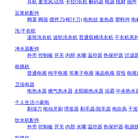
耳机
麦克风/话筒
卡拉OK机
解码器
电源
线材
插件
豆浆机配件
网罩
网筛
搅拌刀(榨汁刀)
电热丝
发热盘
塑料件
电
洗/干衣机
滚筒洗衣机
波轮洗衣机
普通双桶洗衣机
干衣机系
净水器配件
外壳
控制板
开关
内胆
水嘴
温控器
热保护器
过滤
电视机
普通电视
纯平电视
等离子电视
液晶电视
背投
电视
卫浴电器
电热水器
燃气热水器
太阳能热水器
浴霸
中央热水
个人生活小家电
剃须刀
电动牙刷
理发器
剃毛器/脱毛器
电吹风
干发
饮水机配件
外壳
控制板
开关
内胆
水嘴
温控器
热保护器
电源