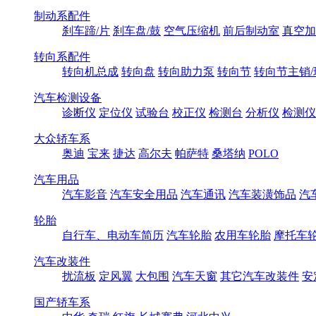
制动系配件
刹车蹄/片
刹车盘/鼓
空气压缩机
前后制动室
真空加
转向系配件
转向机总成
转向盘
转向助力泵
转向节
转向节主销/
汽车检测设备
诊断仪
定位仪
试验台
校正仪
检测台
分析仪
检测仪
大众轿车系
奥迪
宝来
捷达
高尔夫
帕萨特
桑塔纳
POLO
汽车用品
汽车影音
汽车安全用品
汽车通讯
汽车装潢饰品
汽
轮胎
自行车、电动车简历
汽车轮胎
农用车轮胎
摩托车
汽车改装件
扰流板
定风翼
大包围
汽车天窗
其它汽车改装件
安
国产轿车系