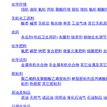
化学纤维
绵纶
涤纶
氨纶
丙纶
聚酯纤维
腈纶
维纶
氯纶
醋酸
无机化工原料
酸类
碱类
无机盐
氧化物
单质
工业气体
其它无机原
农药
杀虫剂(包括卫生用药)
杀菌剂
除草剂
植物生长调节
化学肥料
氮肥
磷肥
钾肥
复合肥料
微量元素肥料
细菌肥料
农
化学试剂
金属有机化合物
非金属有机化合物
其它金属及其它
胶粘剂
聚乙烯醇及聚醋酸乙烯胶粘剂
树脂胶粘剂及丙烯酸
粘剂
热熔胶
其它胶粘剂
原油及制品
原油
天然气
成品油
润滑油
液化石油气
石油制品
油
日用化学品