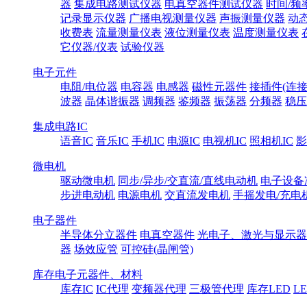
器
集成电路测试仪器
电真空器件测试仪器
时间/频
记录显示仪器
广播电视测量仪器
声振测量仪器
动
收费表
流量测量仪表
液位测量仪表
温度测量仪表
它仪器/仪表
试验仪器
电子元件
电阻/电位器
电容器
电感器
磁性元器件
接插件(连接
波器
晶体谐振器
调频器
鉴频器
振荡器
分频器
稳压
集成电路IC
语音IC
音乐IC
手机IC
电源IC
电视机IC
照相机IC
影
微电机
驱动微电机
同步/异步/交直流/直线电动机
电子设备
步进电动机
电源电机
交直流发电机
手摇发电/充电
电子器件
半导体分立器件
电真空器件
光电子、激光与显示器
器
场效应管
可控硅(晶闸管)
库存电子元器件、材料
库存IC
IC代理
变频器代理
三极管代理
库存LED
L