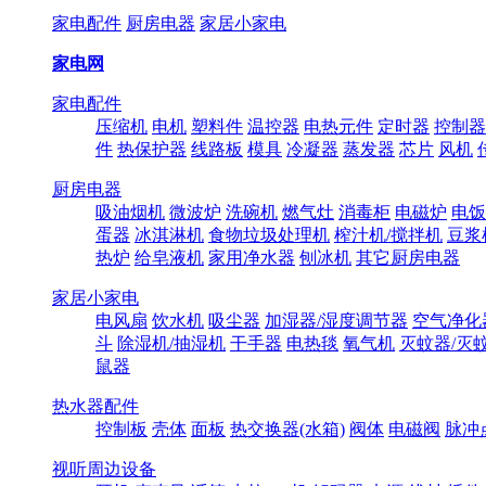
家电配件
厨房电器
家居小家电
家电网
家电配件
压缩机
电机
塑料件
温控器
电热元件
定时器
控制器
件
热保护器
线路板
模具
冷凝器
蒸发器
芯片
风机
厨房电器
吸油烟机
微波炉
洗碗机
燃气灶
消毒柜
电磁炉
电饭
蛋器
冰淇淋机
食物垃圾处理机
榨汁机/搅拌机
豆浆
热炉
给皂液机
家用净水器
刨冰机
其它厨房电器
家居小家电
电风扇
饮水机
吸尘器
加湿器/湿度调节器
空气净化
斗
除湿机/抽湿机
干手器
电热毯
氧气机
灭蚊器/灭
鼠器
热水器配件
控制板
壳体
面板
热交换器(水箱)
阀体
电磁阀
脉冲
视听周边设备