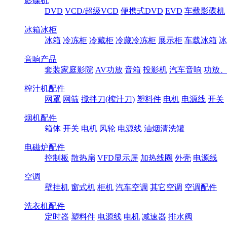
影碟机
DVD
VCD/超级VCD
便携式DVD
EVD
车载影碟机
冰箱冰柜
冰箱
冷冻柜
冷藏柜
冷藏冷冻柜
展示柜
车载冰箱
冰
音响产品
套装家庭影院
AV功放
音箱
投影机
汽车音响
功放
榨汁机配件
网罩
网筛
搅拌刀(榨汁刀)
塑料件
电机
电源线
开关
烟机配件
箱体
开关
电机
风轮
电源线
油烟清洗罐
电磁炉配件
控制板
散热扇
VFD显示屏
加热线圈
外壳
电源线
空调
壁挂机
窗式机
柜机
汽车空调
其它空调
空调配件
洗衣机配件
定时器
塑料件
电源线
电机
减速器
排水阀