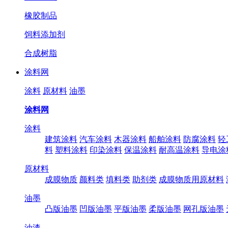
橡胶制品
饲料添加剂
合成树脂
涂料网
涂料
原材料
油墨
涂料网
涂料
建筑涂料
汽车涂料
木器涂料
船舶涂料
防腐涂料
轻
料
塑料涂料
印染涂料
保温涂料
耐高温涂料
导电涂
原材料
成膜物质
颜料类
填料类
助剂类
成膜物质用原材料
油墨
凸版油墨
凹版油墨
平版油墨
柔版油墨
网孔版油墨
油漆