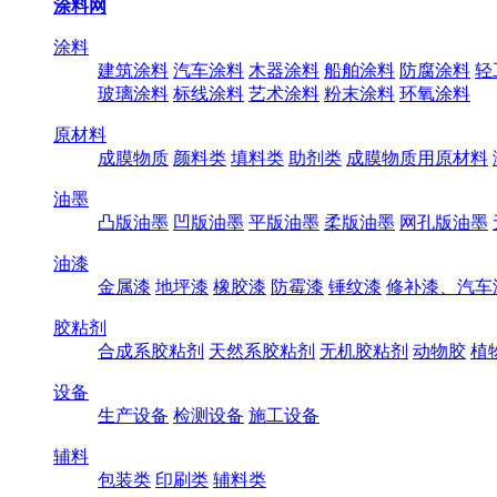
涂料网
涂料
建筑涂料
汽车涂料
木器涂料
船舶涂料
防腐涂料
轻
玻璃涂料
标线涂料
艺术涂料
粉末涂料
环氧涂料
原材料
成膜物质
颜料类
填料类
助剂类
成膜物质用原材料
油墨
凸版油墨
凹版油墨
平版油墨
柔版油墨
网孔版油墨
油漆
金属漆
地坪漆
橡胶漆
防霉漆
锤纹漆
修补漆、汽车
胶粘剂
合成系胶粘剂
天然系胶粘剂
无机胶粘剂
动物胶
植
设备
生产设备
检测设备
施工设备
辅料
包装类
印刷类
辅料类