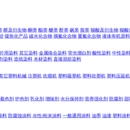
类
醛及衍生物
酮类
酯类
醚类
酐类
砜类
胺类
羧酸及衍生物
羧酸
烃
煤焦化产品
碳水化合物
偶氮化合物
重氮化合物
液体有机原料
片用染料
其它染料
金属络合染料
荧光增白剂
酸性染料
中性染
剂染料
造纸染料
木材染料
直接混纺染料
其它塑料机械
注塑机
吹膜机
塑料吸塑机
塑料吹塑机
塑料压延机
着色剂
护色剂
乳化剂
增味剂
水分保持剂
营养强化剂
防腐剂
甜
涂料
防腐蚀涂料
水性/粉末涂料
一般通用涂料
油墨
油漆
塑料涂