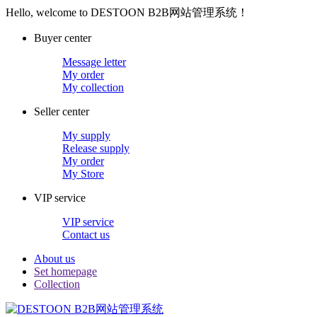
Hello, welcome to DESTOON B2B网站管理系统！
Buyer center
Message letter
My order
My collection
Seller center
My supply
Release supply
My order
My Store
VIP service
VIP service
Contact us
About us
Set homepage
Collection