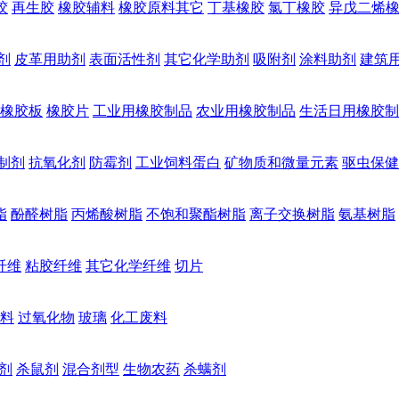
胶
再生胶
橡胶辅料
橡胶原料其它
丁基橡胶
氯丁橡胶
异戊二烯
剂
皮革用助剂
表面活性剂
其它化学助剂
吸附剂
涂料助剂
建筑
橡胶板
橡胶片
工业用橡胶制品
农业用橡胶制品
生活日用橡胶制
制剂
抗氧化剂
防霉剂
工业饲料蛋白
矿物质和微量元素
驱虫保健
脂
酚醛树脂
丙烯酸树脂
不饱和聚酯树脂
离子交换树脂
氨基树脂
纤维
粘胶纤维
其它化学纤维
切片
料
过氧化物
玻璃
化工废料
剂
杀鼠剂
混合剂型
生物农药
杀螨剂