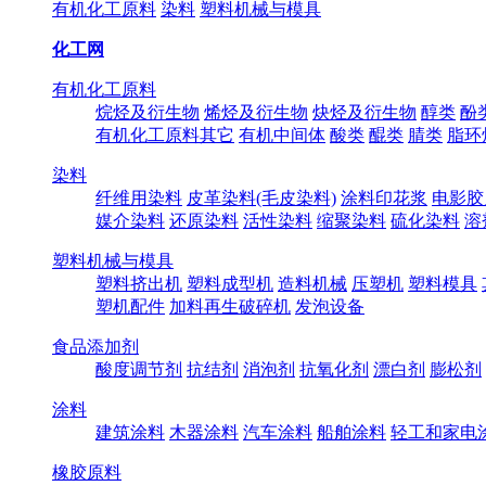
有机化工原料
染料
塑料机械与模具
化工网
有机化工原料
烷烃及衍生物
烯烃及衍生物
炔烃及衍生物
醇类
酚
有机化工原料其它
有机中间体
酸类
醌类
腈类
脂环
染料
纤维用染料
皮革染料(毛皮染料)
涂料印花浆
电影胶
媒介染料
还原染料
活性染料
缩聚染料
硫化染料
溶
塑料机械与模具
塑料挤出机
塑料成型机
造料机械
压塑机
塑料模具
塑机配件
加料再生破碎机
发泡设备
食品添加剂
酸度调节剂
抗结剂
消泡剂
抗氧化剂
漂白剂
膨松剂
涂料
建筑涂料
木器涂料
汽车涂料
船舶涂料
轻工和家电
橡胶原料