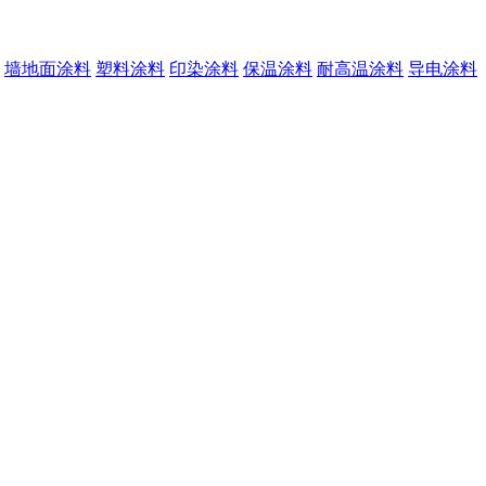
墙地面涂料
塑料涂料
印染涂料
保温涂料
耐高温涂料
导电涂料