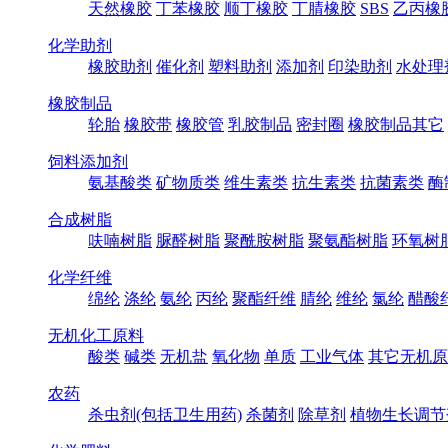
天然橡胶
丁苯橡胶
顺丁橡胶
丁腈橡胶
SBS
乙丙橡
化学助剂
橡胶助剂
催化剂
塑料助剂
添加剂
印染助剂
水处理
橡胶制品
轮胎
橡胶带
橡胶管
乳胶制品
密封圈
橡胶制品其它
饲料添加剂
氨基酸类
矿物质类
维生素类
抗生素类
抗菌素类
酶
合成树脂
呋喃树脂
脲醛树脂
聚酰胺树脂
聚氨酯树脂
环氧树
化学纤维
绵纶
涤纶
氨纶
丙纶
聚酯纤维
腈纶
维纶
氯纶
醋酸
无机化工原料
酸类
碱类
无机盐
氧化物
单质
工业气体
其它无机原
农药
杀虫剂(包括卫生用药)
杀菌剂
除草剂
植物生长调节