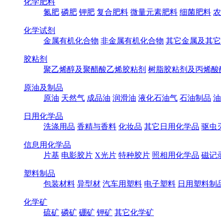
化学肥料
氮肥
磷肥
钾肥
复合肥料
微量元素肥料
细菌肥料
农
化学试剂
金属有机化合物
非金属有机化合物
其它金属及其它
胶粘剂
聚乙烯醇及聚醋酸乙烯胶粘剂
树脂胶粘剂及丙烯酸
原油及制品
原油
天然气
成品油
润滑油
液化石油气
石油制品
油
日用化学品
洗涤用品
香精与香料
化妆品
其它日用化学品
驱虫
信息用化学品
片基
电影胶片
X光片
特种胶片
照相用化学品
磁记
塑料制品
包装材料
异型材
汽车用塑料
电子塑料
日用塑料制
化学矿
硫矿
磷矿
硼矿
钾矿
其它化学矿