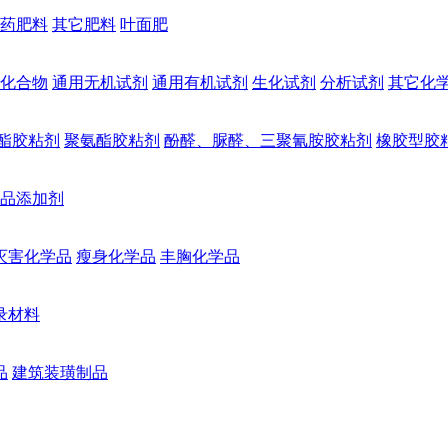
药肥料
其它肥料
叶面肥
化合物
通用无机试剂
通用有机试剂
生化试剂
分析试剂
其它化
酯胶粘剂
聚氨酯胶粘剂
酚醛、脲醛、三聚氰胺胶粘剂
橡胶型胶
品添加剂
灭害化学品
瘦身化学品
丰胸化学品
录材料
品
建筑装璜制品