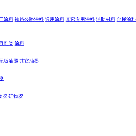
工涂料
铁路公路涂料
通用涂料
其它专用涂料
辅助材料
金属涂料
溶剂类
涂料
无版油墨
其它油墨
漆
物胶
矿物胶