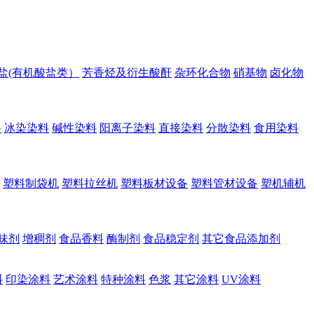
盐(有机酸盐类）
芳香烃及衍生酸酐
杂环化合物
硝基物
卤化物
料
冰染染料
碱性染料
阳离子染料
直接染料
分散染料
食用染料
塑料制袋机
塑料拉丝机
塑料板材设备
塑料管材设备
塑机辅机
味剂
增稠剂
食品香料
酶制剂
食品稳定剂
其它食品添加剂
料
印染涂料
艺术涂料
特种涂料
色浆
其它涂料
UV涂料