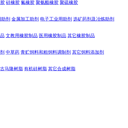
橡胶
硅橡胶
氟橡胶
聚氨酯橡胶
聚硫橡胶
用助剂
金属加工助剂
电子工业用助剂
选矿药剂及冶炼助剂
品
文教用橡胶制品
医用橡胶制品
其它橡胶制品
剂
中草药
青贮饲料和粗饲料调制剂
其它饲料添加剂
古马隆树脂
有机硅树脂
其它合成树脂