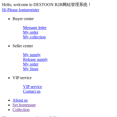
Hello, welcome to DESTOON B2B网站管理系统！
Hi,Please login
register
Buyer center
Message letter
My order
My collection
Seller center
My supply
Release supply
My order
My Store
VIP service
VIP service
Contact us
About us
Set homepage
Collection