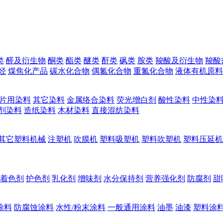
类
醛及衍生物
酮类
酯类
醚类
酐类
砜类
胺类
羧酸及衍生物
羧酸
烃
煤焦化产品
碳水化合物
偶氮化合物
重氮化合物
液体有机原料
片用染料
其它染料
金属络合染料
荧光增白剂
酸性染料
中性染
剂染料
造纸染料
木材染料
直接混纺染料
其它塑料机械
注塑机
吹膜机
塑料吸塑机
塑料吹塑机
塑料压延机
着色剂
护色剂
乳化剂
增味剂
水分保持剂
营养强化剂
防腐剂
甜
涂料
防腐蚀涂料
水性/粉末涂料
一般通用涂料
油墨
油漆
塑料涂