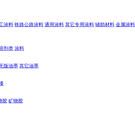
工涂料
铁路公路涂料
通用涂料
其它专用涂料
辅助材料
金属涂料
溶剂类
涂料
无版油墨
其它油墨
漆
物胶
矿物胶