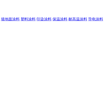
墙地面涂料
塑料涂料
印染涂料
保温涂料
耐高温涂料
导电涂料