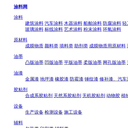
涂料网
涂料
建筑涂料
汽车涂料
木器涂料
船舶涂料
防腐涂料
轻
玻璃涂料
标线涂料
艺术涂料
粉末涂料
环氧涂料
原材料
成膜物质
颜料类
填料类
助剂类
成膜物质用原材料
油墨
凸版油墨
凹版油墨
平版油墨
柔版油墨
网孔版油墨
油漆
金属漆
地坪漆
橡胶漆
防霉漆
锤纹漆
修补漆、汽车
胶粘剂
合成系胶粘剂
天然系胶粘剂
无机胶粘剂
动物胶
植
设备
生产设备
检测设备
施工设备
辅料