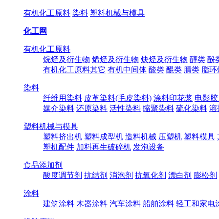
有机化工原料
染料
塑料机械与模具
化工网
有机化工原料
烷烃及衍生物
烯烃及衍生物
炔烃及衍生物
醇类
酚
有机化工原料其它
有机中间体
酸类
醌类
腈类
脂环
染料
纤维用染料
皮革染料(毛皮染料)
涂料印花浆
电影胶
媒介染料
还原染料
活性染料
缩聚染料
硫化染料
溶
塑料机械与模具
塑料挤出机
塑料成型机
造料机械
压塑机
塑料模具
塑机配件
加料再生破碎机
发泡设备
食品添加剂
酸度调节剂
抗结剂
消泡剂
抗氧化剂
漂白剂
膨松剂
涂料
建筑涂料
木器涂料
汽车涂料
船舶涂料
轻工和家电