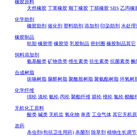
橡胶原料
天然橡胶
丁苯橡胶
顺丁橡胶
丁腈橡胶
SBS
乙丙橡
化学助剂
橡胶助剂
催化剂
塑料助剂
添加剂
印染助剂
水处理
橡胶制品
轮胎
橡胶带
橡胶管
乳胶制品
密封圈
橡胶制品其它
饲料添加剂
氨基酸类
矿物质类
维生素类
抗生素类
抗菌素类
酶
合成树脂
呋喃树脂
脲醛树脂
聚酰胺树脂
聚氨酯树脂
环氧树
化学纤维
绵纶
涤纶
氨纶
丙纶
聚酯纤维
腈纶
维纶
氯纶
醋酸
无机化工原料
酸类
碱类
无机盐
氧化物
单质
工业气体
其它无机原
农药
杀虫剂(包括卫生用药)
杀菌剂
除草剂
植物生长调节