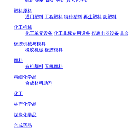
硫矿
磷矿
硼矿
钾矿
其它化学矿
塑料原料
通用塑料
工程塑料
特种塑料
再生塑料
废塑料
化工机械
化工单元设备
化工非标专用设备
仪表电器设备
非
橡胶机械与模具
橡胶机械
橡胶模具
颜料
有机颜料
无机颜料
精细化学品
合成材料助剂
化工
林产化学品
煤炭化学品
合成药品