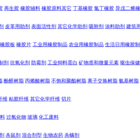
胶
再生胶
橡胶辅料
橡胶原料其它
丁基橡胶
氯丁橡胶
异戊二烯
剂
皮革用助剂
表面活性剂
其它化学助剂
吸附剂
涂料助剂
建筑
橡胶板
橡胶片
工业用橡胶制品
农业用橡胶制品
生活日用橡胶制
制剂
抗氧化剂
防霉剂
工业饲料蛋白
矿物质和微量元素
驱虫保健
脂
酚醛树脂
丙烯酸树脂
不饱和聚酯树脂
离子交换树脂
氨基树脂
纤维
粘胶纤维
其它化学纤维
切片
料
过氧化物
玻璃
化工废料
剂
杀鼠剂
混合剂型
生物农药
杀螨剂