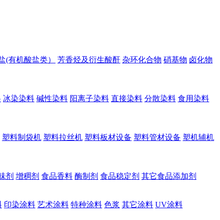
盐(有机酸盐类）
芳香烃及衍生酸酐
杂环化合物
硝基物
卤化物
料
冰染染料
碱性染料
阳离子染料
直接染料
分散染料
食用染料
塑料制袋机
塑料拉丝机
塑料板材设备
塑料管材设备
塑机辅机
味剂
增稠剂
食品香料
酶制剂
食品稳定剂
其它食品添加剂
料
印染涂料
艺术涂料
特种涂料
色浆
其它涂料
UV涂料