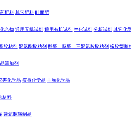
药肥料
其它肥料
叶面肥
化合物
通用无机试剂
通用有机试剂
生化试剂
分析试剂
其它化
酯胶粘剂
聚氨酯胶粘剂
酚醛、脲醛、三聚氰胺胶粘剂
橡胶型胶
品添加剂
灭害化学品
瘦身化学品
丰胸化学品
录材料
品
建筑装璜制品