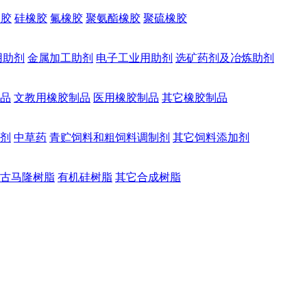
橡胶
硅橡胶
氟橡胶
聚氨酯橡胶
聚硫橡胶
用助剂
金属加工助剂
电子工业用助剂
选矿药剂及冶炼助剂
品
文教用橡胶制品
医用橡胶制品
其它橡胶制品
剂
中草药
青贮饲料和粗饲料调制剂
其它饲料添加剂
古马隆树脂
有机硅树脂
其它合成树脂