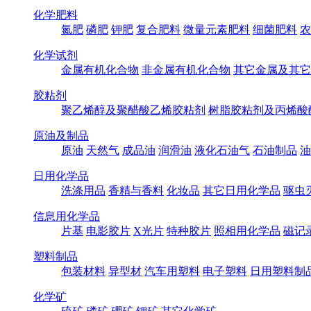
化学肥料
氮肥
磷肥
钾肥
复合肥料
微量元素肥料
细菌肥料
农
化学试剂
金属有机化合物
非金属有机化合物
其它金属及其它
胶粘剂
聚乙烯醇及聚醋酸乙烯胶粘剂
树脂胶粘剂及丙烯酸
原油及制品
原油
天然气
成品油
润滑油
液化石油气
石油制品
油
日用化学品
洗涤用品
香精与香料
化妆品
其它日用化学品
驱虫
信息用化学品
片基
电影胶片
X光片
特种胶片
照相用化学品
磁记
塑料制品
包装材料
异型材
汽车用塑料
电子塑料
日用塑料制
化学矿