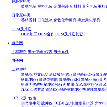
包装材料类
玻璃包装
塑料包装
金属包装
新材料
其它包装用料
日化原料类
香精香料
日化洗涤
化妆化学用品
毛发用化学品
OEM及其它
OEM加工
OEM合作
OEM及其它其它
电子网
工程塑料
电子仪器 /仪表
电子元件
电子网
工程塑料
聚酰胺/尼龙(PA)
聚碳酸酯(PC)
聚甲醛(POM)
聚苯醚
醚砜(PES)
聚砜类树脂
聚醚酮(PEK)
聚酰亚胺(PI)
芳
甲基丙烯酸甲酯(PMMA)
丙烯腈-苯乙烯树脂(AS)
苯
烯/苯乙烯共聚物(AES)
酚醛树脂(PF)
热塑性聚氨酯(T
电子仪器 /仪表
信号发生器
脉冲仪
电压/电流/电阻测量仪器
光学电