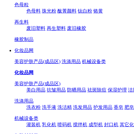
色母粒
色母料
珠光粉
酞菁颜料
钛白粉
铬黄
再生料
废旧塑料
再生塑料
废旧橡胶
橡胶制品
化妆品网
美容护肤产品(成品区)
洗涤用品
机械设备类
化妆品网
美容护肤产品(成品区)
美白用品
抗皱用品
防晒用品
祛斑除痘
保湿护理
洁
洗涤用品
洗衣粉
洗手液
洗洁精
洗发用品
护发用品
香皂
肥皂
机械设备类
灌装机
乳化机
喷码机
搅拌机
成型机
封口机
其它化