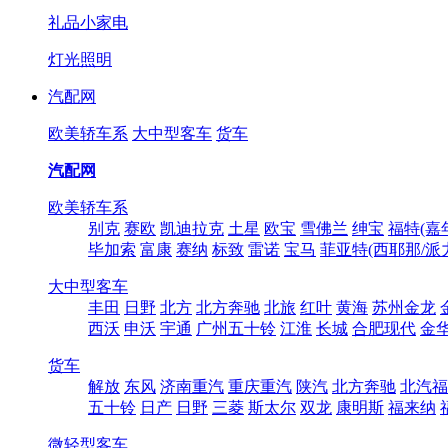
礼品小家电
灯光照明
汽配网
欧美轿车系
大中型客车
货车
汽配网
欧美轿车系
别克
赛欧
凯迪拉克
土星
欧宝
雪佛兰
绅宝
福特(嘉
毕加索
富康
赛纳
标致
雷诺
宝马
菲亚特(西耶那/派
大中型客车
丰田
日野
北方
北方奔驰
北旅
红叶
黄海
苏州金龙
西沃
申沃
宇通
广州五十铃
江淮
长城
合肥现代
金
货车
解放
东风
济南重汽
重庆重汽
陕汽
北方奔驰
北汽福
五十铃
日产
日野
三菱
斯太尔
双龙
康明斯
福来纳
微轻型客车