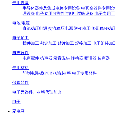
专用设备
半导体器件及集成电路专用设备
电真空器件专用设
理设备
电子专用可靠性与例行试验设备
电子专用工
电池/电源
直流稳压电源
交流稳压电源
逆变稳压电源
稳频稳
电子加工
插件加工
邦定加工
贴片加工
焊接加工
电子组装加
电声器件
电声配件
扬声器
录音磁头
蜂鸣器
受话器
传声器
专用材料
印制电路板(PCB)
功能材料
电子专用材料
保险器件
电子元器件、材料代理加盟
电子
家电网