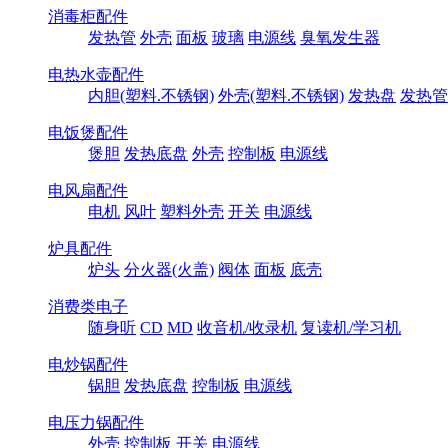
消毒柜配件
发热管
外壳
面板
玻璃
电源线
臭氧发生器
电热水壶配件
内胆(塑料.不锈钢)
外壳(塑料.不锈钢)
发热盘
发热管
电饭煲配件
煲胆
发热底盘
外壳
控制板
电源线
电风扇配件
电机
风叶
塑料外壳
开关
电源线
炉具配件
炉头
分火器(火盖)
阀体
面板
底壳
消费类电子
随身听
CD
MD
收音机/收录机
复读机/学习机
电炒锅配件
锅胆
发热底盘
控制板
电源线
电压力锅配件
外壳
控制板
开关
电源线