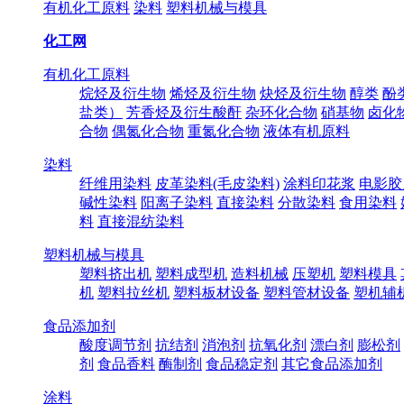
有机化工原料
染料
塑料机械与模具
化工网
有机化工原料
烷烃及衍生物
烯烃及衍生物
炔烃及衍生物
醇类
酚
盐类）
芳香烃及衍生酸酐
杂环化合物
硝基物
卤化
合物
偶氮化合物
重氮化合物
液体有机原料
染料
纤维用染料
皮革染料(毛皮染料)
涂料印花浆
电影胶
碱性染料
阳离子染料
直接染料
分散染料
食用染料
料
直接混纺染料
塑料机械与模具
塑料挤出机
塑料成型机
造料机械
压塑机
塑料模具
机
塑料拉丝机
塑料板材设备
塑料管材设备
塑机辅
食品添加剂
酸度调节剂
抗结剂
消泡剂
抗氧化剂
漂白剂
膨松剂
剂
食品香料
酶制剂
食品稳定剂
其它食品添加剂
涂料