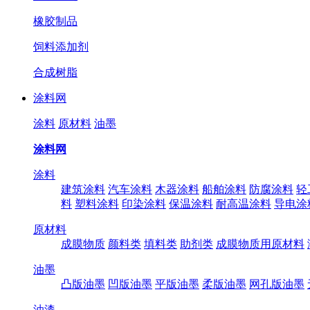
橡胶制品
饲料添加剂
合成树脂
涂料网
涂料
原材料
油墨
涂料网
涂料
建筑涂料
汽车涂料
木器涂料
船舶涂料
防腐涂料
轻
料
塑料涂料
印染涂料
保温涂料
耐高温涂料
导电涂
原材料
成膜物质
颜料类
填料类
助剂类
成膜物质用原材料
油墨
凸版油墨
凹版油墨
平版油墨
柔版油墨
网孔版油墨
油漆