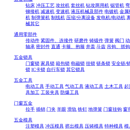
钻床
冲压工艺
攻丝机
套丝机
钻攻两用机
锯管机
弯
铆接机
减速机
变速机
液压机械及部件
电镀机
金属
机
制弹簧机
制线机
压缩/分离设备
发电机/电动机
械其它
通用零部件
传动件
紧固件、连接件
研磨件
铸锻件
弹簧
阀门
动
轴承
密封件
直通
卡箍、抱箍
井盖
斗齿
吊钩、抓钩
五金锁具
门窗锁
家具锁
箱包锁
电磁锁
挂锁
链条锁
安全链/
锁
IC卡锁
自行车锁
其它锁具
五金工具
电动工具
手动工具
气动工具
液动工具
土木工具
起
具加工
工装夹具
防爆工具
门窗五金
拉手
插销
门夹
羊眼
滑轨
铁钉
地弹簧
门窗挂钩
窗
五金模具
注塑模具
冲压模具
挤出模具
压铸模具
特种模具
模