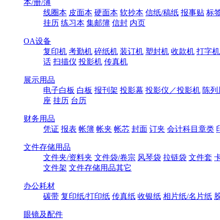
本/册/薄
线圈本
皮面本
硬面本
软抄本
信纸/稿纸
报事贴
标
挂历
练习本
集邮簿
信封
内页
OA设备
复印机
考勤机
碎纸机
装订机
塑封机
收款机
打字机
话
扫描仪
投影机
传真机
展示用品
电子白板
白板
报刊架
投影幕
投影仪／投影机
陈列
座
挂历
台历
财务用品
凭证
报表
帐簿
帐夹
帐芯
封面
订夹
会计科目章类
文件存储用品
文件夹/资料夹
文件袋/卷宗
风琴袋
拉链袋
文件套
文件架
文件存储用品其它
办公耗材
碳带
复印纸/打印纸
传真纸
收银纸
相片纸/名片纸
眼镜及配件