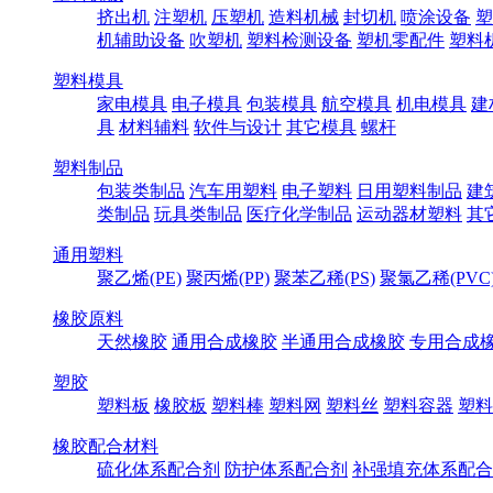
挤出机
注塑机
压塑机
造料机械
封切机
喷涂设备
塑
机辅助设备
吹塑机
塑料检测设备
塑机零配件
塑料
塑料模具
家电模具
电子模具
包装模具
航空模具
机电模具
建
具
材料辅料
软件与设计
其它模具
螺杆
塑料制品
包装类制品
汽车用塑料
电子塑料
日用塑料制品
建
类制品
玩具类制品
医疗化学制品
运动器材塑料
其
通用塑料
聚乙烯(PE)
聚丙烯(PP)
聚苯乙稀(PS)
聚氯乙稀(PVC
橡胶原料
天然橡胶
通用合成橡胶
半通用合成橡胶
专用合成
塑胶
塑料板
橡胶板
塑料棒
塑料网
塑料丝
塑料容器
塑料
橡胶配合材料
硫化体系配合剂
防护体系配合剂
补强填充体系配合