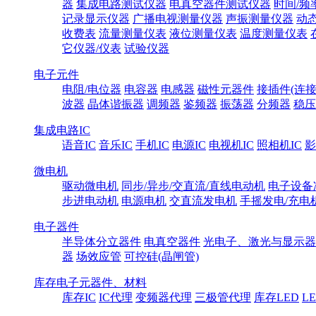
器
集成电路测试仪器
电真空器件测试仪器
时间/频
记录显示仪器
广播电视测量仪器
声振测量仪器
动
收费表
流量测量仪表
液位测量仪表
温度测量仪表
它仪器/仪表
试验仪器
电子元件
电阻/电位器
电容器
电感器
磁性元器件
接插件(连接
波器
晶体谐振器
调频器
鉴频器
振荡器
分频器
稳压
集成电路IC
语音IC
音乐IC
手机IC
电源IC
电视机IC
照相机IC
影
微电机
驱动微电机
同步/异步/交直流/直线电动机
电子设备
步进电动机
电源电机
交直流发电机
手摇发电/充电
电子器件
半导体分立器件
电真空器件
光电子、激光与显示器
器
场效应管
可控硅(晶闸管)
库存电子元器件、材料
库存IC
IC代理
变频器代理
三极管代理
库存LED
L