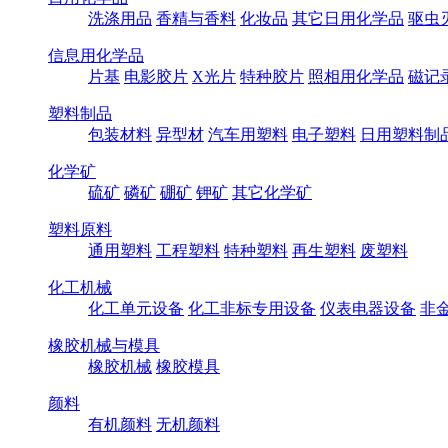
洗涤用品
香精与香料
化妆品
其它日用化学品
驱虫
信息用化学品
片基
电影胶片
X光片
特种胶片
照相用化学品
磁记
塑料制品
包装材料
异型材
汽车用塑料
电子塑料
日用塑料制
化学矿
硫矿
磷矿
硼矿
钾矿
其它化学矿
塑料原料
通用塑料
工程塑料
特种塑料
再生塑料
废塑料
化工机械
化工单元设备
化工非标专用设备
仪表电器设备
非
橡胶机械与模具
橡胶机械
橡胶模具
颜料
有机颜料
无机颜料