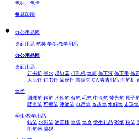
色标、色卡
餐具印刷
办公用品网
桌面用品
笔类
学生/教学用品
办公用品网
桌面用品
订书机
墨水
起钉器
打孔机
笔筒
修正液
修正带
修
大头针
订书针
回形针
票据夹
OA清洁用品
削笔机
笔类
圆珠笔
钢笔
水性笔
台笔
毛笔
中性笔
荧光笔
原子
唛克笔
可擦笔
漆油笔
电话笔
奇趣笔
水解笔
走珠笔
学生/教学用品
蜡笔
水彩笔
油画棒
笔袋
笔盒
学生礼品
彩纸
粉笔
削笔器
墨砚