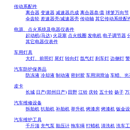
传动系配件
离合器
变速器
减速器总成
离合器盘/盖
球笼万向节
伞齿轮
差速器壳/减速器壳
传动轴
其它传动系统配
电源、点火系统及电器仪表件
起动机(马达)
火花塞
点火线圈
发电机
电子调节器
其它电器仪表件
车用灯具
大灯、前照灯
尾灯
转向灯
氙气灯
刹车灯
边侧灯
警
汽车防护保养品
防冻液
冷却液
制动液
密封胶
车用润滑油
车蜡、光
皮卡
长城
日产(郑州日产)
田野
江铃
庆铃
五十铃
扬子
万
汽车维修设备
拆胎机
扒胎机
补胎机
举升机
烤漆房
烤漆机
钣金设
汽车维护工具
千斤顶
充气泵
胎压计
拖车绳
打蜡机
清洗机
洗车工