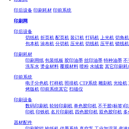
印后设备
印刷耗材
印前系统
印刷网
印后设备
切纸机
折页机
配页机
装订机
打码机
上光机
切角机
包本机
涂布机
分切机
压光机
切线机
压平机
锁线机
印刷耗材
印刷用纸
包装纸板
胶印油墨
丝印油墨
特种油墨
不
洗车水
烫金材料
覆膜材料
喷粉
水绒套
其它印刷耗
印前系统
电子分色机
打样机
照排机
CTP系统
雕刻机
光绘机
烤版机
印前系统其它
扫描仪
印刷设备
数码印刷机
轮转印刷机
单色胶印机
不干胶(标签)
印机
印铁机
名片印刷机
四色胶印机
双色胶印机
多
器材配件
印刷胶辊
输纸机
供墨系统
真空泵
工业加湿器
变速