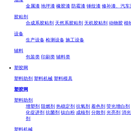
金属漆
地坪漆
橡胶漆
防霉漆
锤纹漆
修补漆、汽车
胶粘剂
合成系胶粘剂
天然系胶粘剂
无机胶粘剂
动物胶
植
设备
生产设备
检测设备
施工设备
辅料
包装类
印刷类
辅料类
塑胶网
塑料助剂
塑料机械
塑料模具
塑胶网
塑料助剂
增塑剂
阻燃剂
热稳定剂
抗氧剂
着色剂
荧光增白剂
化促进剂
抗菌剂
钛白粉
成核剂
分散剂
光亮剂
消光
剂
塑料机械