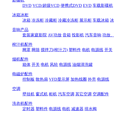
影碟机
DVD
VCD/超级VCD
便携式DVD
EVD
车载影碟机
冰箱冰柜
冰箱
冷冻柜
冷藏柜
冷藏冷冻柜
展示柜
车载冰箱
冰
音响产品
套装家庭影院
AV功放
音箱
投影机
汽车音响
功放
榨汁机配件
网罩
网筛
搅拌刀(榨汁刀)
塑料件
电机
电源线
开关
烟机配件
箱体
开关
电机
风轮
电源线
油烟清洗罐
电磁炉配件
控制板
散热扇
VFD显示屏
加热线圈
外壳
电源线
空调
壁挂机
窗式机
柜机
汽车空调
其它空调
空调配件
洗衣机配件
定时器
塑料件
电源线
电机
减速器
排水阀