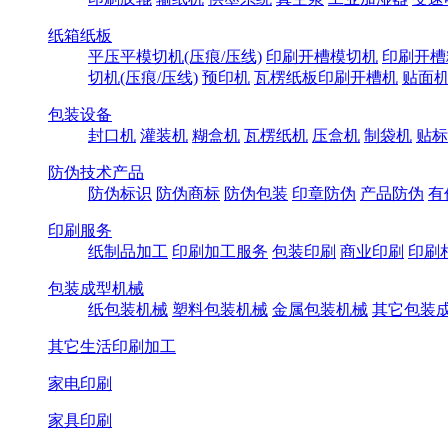
纸箱纸板
平压平模切机(压痕/压线)
印刷开槽模切机
印刷开槽
切机(压痕/压线)
预印机
瓦楞纸板印刷开槽机
贴面
包装设备
封口机
灌装机
糊盒机
瓦楞纸机
压盒机
制袋机
贴标
防伪技术产品
防伪标识
防伪商标
防伪包装
印章防伪
产品防伪
有
印刷服务
纸制品加工
印刷加工服务
包装印刷
商业印刷
印刷
包装成型机械
纸包装机械
塑料包装机械
金属包装机械
其它包装
其它生活印刷加工
家电印刷
家具印刷