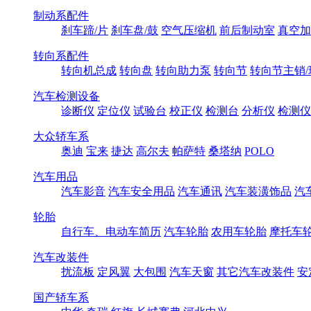
制动系配件
刹车蹄/片
刹车盘/鼓
空气压缩机
前后制动室
真空加
转向系配件
转向机总成
转向盘
转向助力泵
转向节
转向节主销/
汽车检测设备
诊断仪
定位仪
试验台
校正仪
检测台
分析仪
检测仪
大众轿车系
奥迪
宝来
捷达
高尔夫
帕萨特
桑塔纳
POLO
汽车用品
汽车影音
汽车安全用品
汽车通讯
汽车装潢饰品
汽
轮胎
自行车、电动车简历
汽车轮胎
农用车轮胎
摩托车
汽车改装件
扰流板
定风翼
大包围
汽车天窗
其它汽车改装件
安
国产轿车系