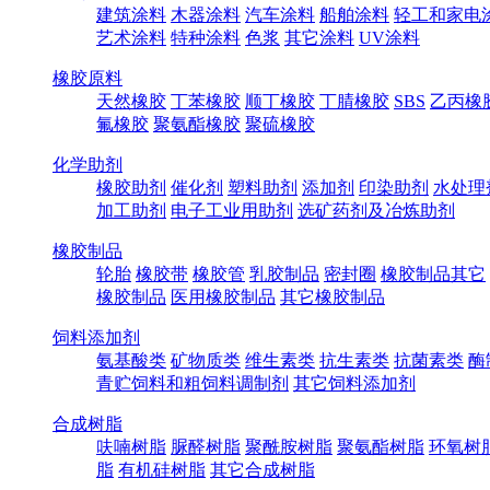
建筑涂料
木器涂料
汽车涂料
船舶涂料
轻工和家电
艺术涂料
特种涂料
色浆
其它涂料
UV涂料
橡胶原料
天然橡胶
丁苯橡胶
顺丁橡胶
丁腈橡胶
SBS
乙丙橡
氟橡胶
聚氨酯橡胶
聚硫橡胶
化学助剂
橡胶助剂
催化剂
塑料助剂
添加剂
印染助剂
水处理
加工助剂
电子工业用助剂
选矿药剂及冶炼助剂
橡胶制品
轮胎
橡胶带
橡胶管
乳胶制品
密封圈
橡胶制品其它
橡胶制品
医用橡胶制品
其它橡胶制品
饲料添加剂
氨基酸类
矿物质类
维生素类
抗生素类
抗菌素类
酶
青贮饲料和粗饲料调制剂
其它饲料添加剂
合成树脂
呋喃树脂
脲醛树脂
聚酰胺树脂
聚氨酯树脂
环氧树
脂
有机硅树脂
其它合成树脂