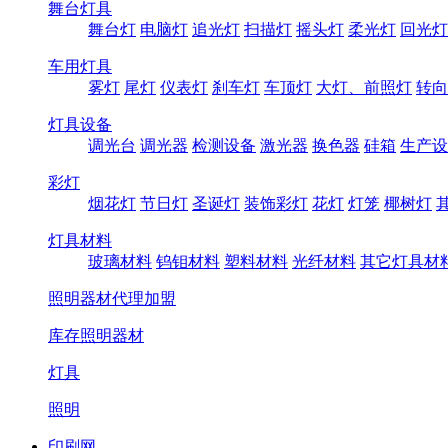
舞台灯具
舞台灯
电脑灯
追光灯
扫描灯
摇头灯
柔光灯
回光灯
车用灯具
雾灯
尾灯
仪表灯
刹车灯
车顶灯
大灯、前照灯
转向
灯具设备
调光台
调光器
检测设备
激光器
换色器
硅箱
生产设
彩灯
烟花灯
节日灯
圣诞灯
装饰彩灯
花灯
灯笼
椰树灯
灯具材料
玻璃材料
钨钼材料
塑料材料
光纤材料
其它灯具材
照明器材代理加盟
库存照明器材
灯具
照明
印刷网