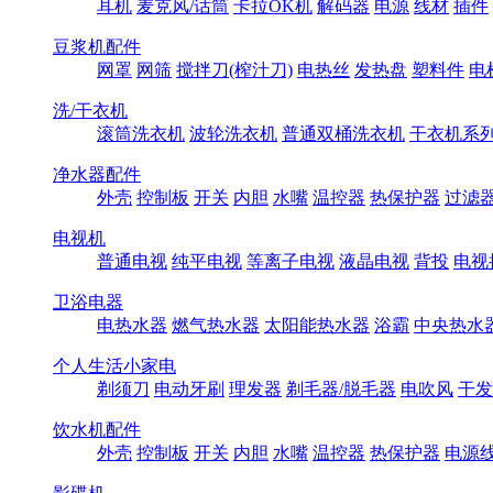
耳机
麦克风/话筒
卡拉OK机
解码器
电源
线材
插件
豆浆机配件
网罩
网筛
搅拌刀(榨汁刀)
电热丝
发热盘
塑料件
电
洗/干衣机
滚筒洗衣机
波轮洗衣机
普通双桶洗衣机
干衣机系
净水器配件
外壳
控制板
开关
内胆
水嘴
温控器
热保护器
过滤
电视机
普通电视
纯平电视
等离子电视
液晶电视
背投
电视
卫浴电器
电热水器
燃气热水器
太阳能热水器
浴霸
中央热水
个人生活小家电
剃须刀
电动牙刷
理发器
剃毛器/脱毛器
电吹风
干发
饮水机配件
外壳
控制板
开关
内胆
水嘴
温控器
热保护器
电源