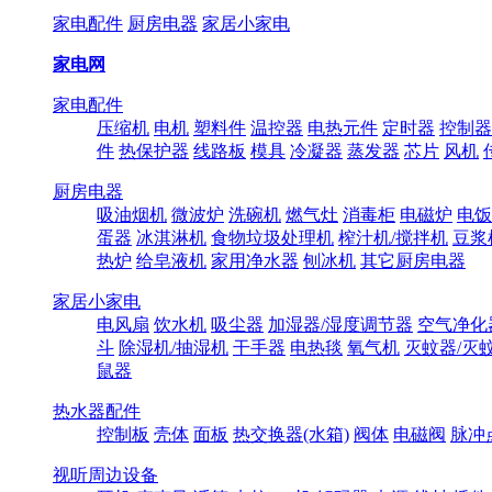
家电配件
厨房电器
家居小家电
家电网
家电配件
压缩机
电机
塑料件
温控器
电热元件
定时器
控制器
件
热保护器
线路板
模具
冷凝器
蒸发器
芯片
风机
厨房电器
吸油烟机
微波炉
洗碗机
燃气灶
消毒柜
电磁炉
电饭
蛋器
冰淇淋机
食物垃圾处理机
榨汁机/搅拌机
豆浆
热炉
给皂液机
家用净水器
刨冰机
其它厨房电器
家居小家电
电风扇
饮水机
吸尘器
加湿器/湿度调节器
空气净化
斗
除湿机/抽湿机
干手器
电热毯
氧气机
灭蚊器/灭
鼠器
热水器配件
控制板
壳体
面板
热交换器(水箱)
阀体
电磁阀
脉冲
视听周边设备