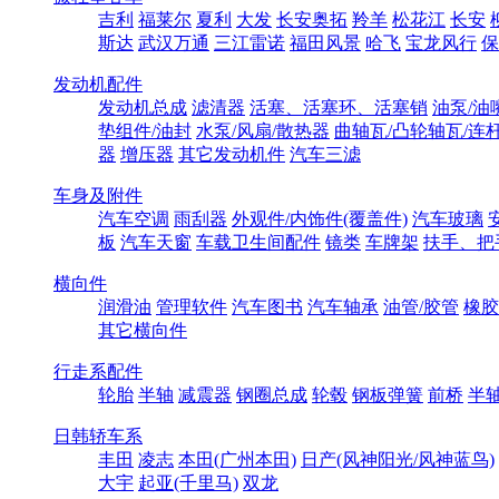
吉利
福莱尔
夏利
大发
长安奥拓
羚羊
松花江
长安
斯达
武汉万通
三江雷诺
福田风景
哈飞
宝龙风行
保
发动机配件
发动机总成
滤清器
活塞、活塞环、活塞销
油泵/油
垫组件/油封
水泵/风扇/散热器
曲轴瓦/凸轮轴瓦/连
器
增压器
其它发动机件
汽车三滤
车身及附件
汽车空调
雨刮器
外观件/内饰件(覆盖件)
汽车玻璃
板
汽车天窗
车载卫生间配件
镜类
车牌架
扶手、把
横向件
润滑油
管理软件
汽车图书
汽车轴承
油管/胶管
橡胶
其它横向件
行走系配件
轮胎
半轴
减震器
钢圈总成
轮毂
钢板弹簧
前桥
半
日韩轿车系
丰田
凌志
本田(广州本田)
日产(风神阳光/风神蓝鸟)
大宇
起亚(千里马)
双龙