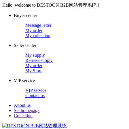
Hello, welcome to DESTOON B2B网站管理系统！
Buyer center
Message letter
My order
My collection
Seller center
My supply
Release supply
My order
My Store
VIP service
VIP service
Contact us
About us
Set homepage
Collection