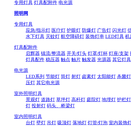
专用灯具
灯具配附件
电光源
照明网
专用灯具
应急/指示灯
医疗灯
护眼灯
防爆灯
广告灯
闪光灯
水下灯具
灭蚊灯
航空障碍灯
装饰灯串
LED灯具
机
灯具配附件
启辉器
镇流/整流器
开关/灯头
灯罩/灯杯
灯座/支架
灯具配件
稳压器
触点
触片
触发器
光源器
其它灯具
电光源
LED系列
节能灯
筒灯
射灯
卤素灯
太阳能灯
杀菌灯
压灯
其它电光源
室外照明灯具
景观灯
道路灯
草坪灯
高杆灯
庭院灯
地埋灯
护栏灯
灯
投射灯
码头、桥梁灯
室内照明灯具
台灯
壁灯
吊灯
吸顶灯
落地灯
灯管/灯泡
室内装饰