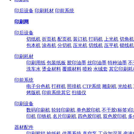
印后设备
印刷耗材
印前系统
印刷网
印后设备
切纸机
折页机
配页机
装订机
打码机
上光机
切角机
包本机
涂布机
分切机
压光机
切线机
压平机
锁线机
印刷耗材
印刷用纸
包装纸板
胶印油墨
丝印油墨
特种油墨
不
洗车水
烫金材料
覆膜材料
喷粉
水绒套
其它印刷耗
印前系统
电子分色机
打样机
照排机
CTP系统
雕刻机
光绘机
烤版机
印前系统其它
扫描仪
印刷设备
数码印刷机
轮转印刷机
单色胶印机
不干胶(标签)
印机
印铁机
名片印刷机
四色胶印机
双色胶印机
多
器材配件
印刷胶辊
输纸机
供墨系统
真空泵
工业加湿器
变速