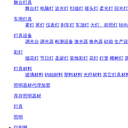
舞台灯具
舞台灯
电脑灯
追光灯
扫描灯
摇头灯
柔光灯
回光灯
车用灯具
雾灯
尾灯
仪表灯
刹车灯
车顶灯
大灯、前照灯
转向
灯具设备
调光台
调光器
检测设备
激光器
换色器
硅箱
生产设
彩灯
烟花灯
节日灯
圣诞灯
装饰彩灯
花灯
灯笼
椰树灯
灯具材料
玻璃材料
钨钼材料
塑料材料
光纤材料
其它灯具材
照明器材代理加盟
库存照明器材
灯具
照明
印刷网