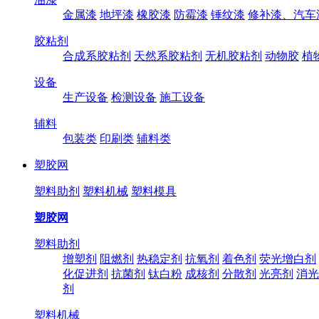
金属漆
地坪漆
橡胶漆
防霉漆
锤纹漆
修补漆、汽车
胶粘剂
合成系胶粘剂
天然系胶粘剂
无机胶粘剂
动物胶
植
设备
生产设备
检测设备
施工设备
辅料
包装类
印刷类
辅料类
塑胶网
塑料助剂
塑料机械
塑料模具
塑胶网
塑料助剂
增塑剂
阻燃剂
热稳定剂
抗氧剂
着色剂
荧光增白剂
化促进剂
抗菌剂
钛白粉
成核剂
分散剂
光亮剂
消光
剂
塑料机械