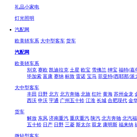
礼品小家电
灯光照明
汽配网
欧美轿车系
大中型客车
货车
汽配网
欧美轿车系
别克
赛欧
凯迪拉克
土星
欧宝
雪佛兰
绅宝
福特(嘉
毕加索
富康
赛纳
标致
雷诺
宝马
菲亚特(西耶那/派
大中型客车
丰田
日野
北方
北方奔驰
北旅
红叶
黄海
苏州金龙
西沃
申沃
宇通
广州五十铃
江淮
长城
合肥现代
金
货车
解放
东风
济南重汽
重庆重汽
陕汽
北方奔驰
北汽福
五十铃
日产
日野
三菱
斯太尔
双龙
康明斯
福来纳
微轻型客车