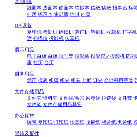
本/册/薄
线圈本
皮面本
硬面本
软抄本
信纸/稿纸
报事贴
标
挂历
练习本
集邮簿
信封
内页
OA设备
复印机
考勤机
碎纸机
装订机
塑封机
收款机
打字机
话
扫描仪
投影机
传真机
展示用品
电子白板
白板
报刊架
投影幕
投影仪／投影机
陈列
座
挂历
台历
财务用品
凭证
报表
帐簿
帐夹
帐芯
封面
订夹
会计科目章类
文件存储用品
文件夹/资料夹
文件袋/卷宗
风琴袋
拉链袋
文件套
文件架
文件存储用品其它
办公耗材
碳带
复印纸/打印纸
传真纸
收银纸
相片纸/名片纸
眼镜及配件