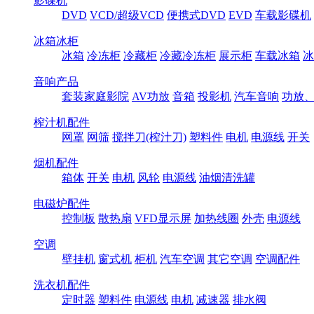
影碟机
DVD
VCD/超级VCD
便携式DVD
EVD
车载影碟机
冰箱冰柜
冰箱
冷冻柜
冷藏柜
冷藏冷冻柜
展示柜
车载冰箱
冰
音响产品
套装家庭影院
AV功放
音箱
投影机
汽车音响
功放
榨汁机配件
网罩
网筛
搅拌刀(榨汁刀)
塑料件
电机
电源线
开关
烟机配件
箱体
开关
电机
风轮
电源线
油烟清洗罐
电磁炉配件
控制板
散热扇
VFD显示屏
加热线圈
外壳
电源线
空调
壁挂机
窗式机
柜机
汽车空调
其它空调
空调配件
洗衣机配件
定时器
塑料件
电源线
电机
减速器
排水阀