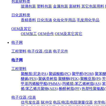
包装材料类
玻璃包装
塑料包装
金属包装
新材料
其它包装用料
日化原料类
香精香料
日化洗涤
化妆化学用品
毛发用化学品
OEM及其它
OEM加工
OEM合作
OEM及其它其它
电子网
工程塑料
电子仪器 /仪表
电子元件
电子网
工程塑料
聚酰胺/尼龙(PA)
聚碳酸酯(PC)
聚甲醛(POM)
聚苯醚
醚砜(PES)
聚砜类树脂
聚醚酮(PEK)
聚酰亚胺(PI)
芳
甲基丙烯酸甲酯(PMMA)
丙烯腈-苯乙烯树脂(AS)
苯
烯/苯乙烯共聚物(AES)
酚醛树脂(PF)
热塑性聚氨酯(T
电子仪器 /仪表
信号发生器
脉冲仪
电压/电流/电阻测量仪器
光学电