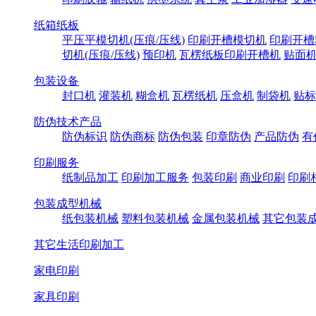
纸箱纸板
平压平模切机(压痕/压线)
印刷开槽模切机
印刷开槽
切机(压痕/压线)
预印机
瓦楞纸板印刷开槽机
贴面
包装设备
封口机
灌装机
糊盒机
瓦楞纸机
压盒机
制袋机
贴标
防伪技术产品
防伪标识
防伪商标
防伪包装
印章防伪
产品防伪
有
印刷服务
纸制品加工
印刷加工服务
包装印刷
商业印刷
印刷
包装成型机械
纸包装机械
塑料包装机械
金属包装机械
其它包装
其它生活印刷加工
家电印刷
家具印刷