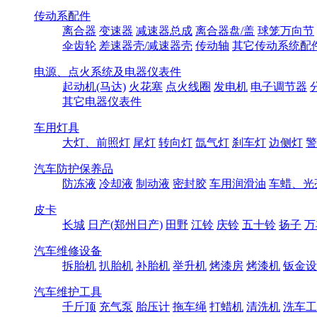
传动系配件
离合器
变速器
减速器总成
离合器盘/盖
球笼万向节
伞齿轮
差速器壳/减速器壳
传动轴
其它传动系统配
电源、点火系统及电器仪表件
起动机(马达)
火花塞
点火线圈
发电机
电子调节器
其它电器仪表件
车用灯具
大灯、前照灯
尾灯
转向灯
氙气灯
刹车灯
边侧灯
警
汽车防护保养品
防冻液
冷却液
制动液
密封胶
车用润滑油
车蜡、光
皮卡
长城
日产(郑州日产)
田野
江铃
庆铃
五十铃
扬子
万
汽车维修设备
拆胎机
扒胎机
补胎机
举升机
烤漆房
烤漆机
钣金设
汽车维护工具
千斤顶
充气泵
胎压计
拖车绳
打蜡机
清洗机
洗车工