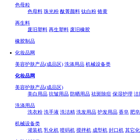
色母粒
色母料
珠光粉
酞菁颜料
钛白粉
铬黄
再生料
废旧塑料
再生塑料
废旧橡胶
橡胶制品
化妆品网
美容护肤产品(成品区)
洗涤用品
机械设备类
化妆品网
美容护肤产品(成品区)
美白用品
抗皱用品
防晒用品
祛斑除痘
保湿护理
洁
洗涤用品
洗衣粉
洗手液
洗洁精
洗发用品
护发用品
香皂
肥皂
机械设备类
灌装机
乳化机
喷码机
搅拌机
成型机
封口机
其它化