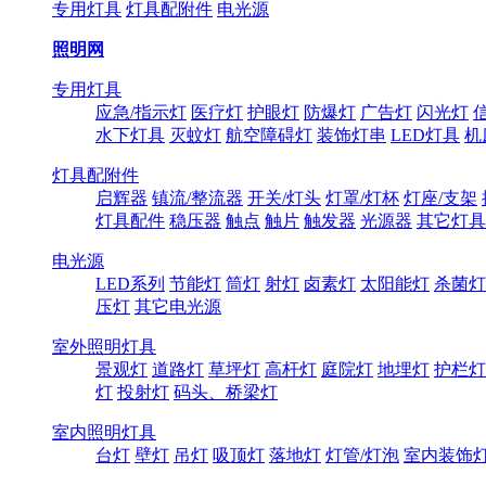
专用灯具
灯具配附件
电光源
照明网
专用灯具
应急/指示灯
医疗灯
护眼灯
防爆灯
广告灯
闪光灯
水下灯具
灭蚊灯
航空障碍灯
装饰灯串
LED灯具
机
灯具配附件
启辉器
镇流/整流器
开关/灯头
灯罩/灯杯
灯座/支架
灯具配件
稳压器
触点
触片
触发器
光源器
其它灯具
电光源
LED系列
节能灯
筒灯
射灯
卤素灯
太阳能灯
杀菌灯
压灯
其它电光源
室外照明灯具
景观灯
道路灯
草坪灯
高杆灯
庭院灯
地埋灯
护栏灯
灯
投射灯
码头、桥梁灯
室内照明灯具
台灯
壁灯
吊灯
吸顶灯
落地灯
灯管/灯泡
室内装饰