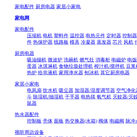
家电配件
厨房电器
家居小家电
家电网
家电配件
压缩机
电机
塑料件
温控器
电热元件
定时器
控制器
件
热保护器
线路板
模具
冷凝器
蒸发器
芯片
风机
厨房电器
吸油烟机
微波炉
洗碗机
燃气灶
消毒柜
电磁炉
电饭
蛋器
冰淇淋机
食物垃圾处理机
榨汁机/搅拌机
豆浆
热炉
给皂液机
家用净水器
刨冰机
其它厨房电器
家居小家电
电风扇
饮水机
吸尘器
加湿器/湿度调节器
空气净化
斗
除湿机/抽湿机
干手器
电热毯
氧气机
灭蚊器/灭
鼠器
热水器配件
控制板
壳体
面板
热交换器(水箱)
阀体
电磁阀
脉冲
视听周边设备