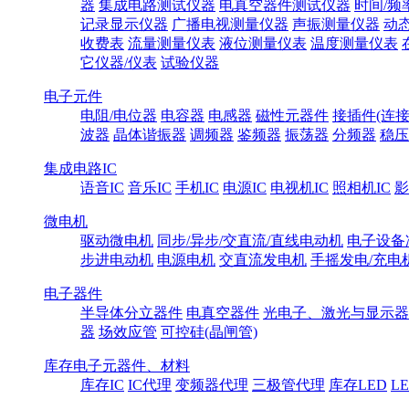
器
集成电路测试仪器
电真空器件测试仪器
时间/频
记录显示仪器
广播电视测量仪器
声振测量仪器
动
收费表
流量测量仪表
液位测量仪表
温度测量仪表
它仪器/仪表
试验仪器
电子元件
电阻/电位器
电容器
电感器
磁性元器件
接插件(连接
波器
晶体谐振器
调频器
鉴频器
振荡器
分频器
稳压
集成电路IC
语音IC
音乐IC
手机IC
电源IC
电视机IC
照相机IC
影
微电机
驱动微电机
同步/异步/交直流/直线电动机
电子设备
步进电动机
电源电机
交直流发电机
手摇发电/充电
电子器件
半导体分立器件
电真空器件
光电子、激光与显示器
器
场效应管
可控硅(晶闸管)
库存电子元器件、材料
库存IC
IC代理
变频器代理
三极管代理
库存LED
L