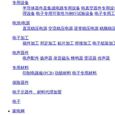
专用设备
半导体器件及集成电路专用设备
电真空器件专用设
理设备
电子专用可靠性与例行试验设备
电子专用工
电池/电源
直流稳压电源
交流稳压电源
逆变稳压电源
稳频稳
电子加工
插件加工
邦定加工
贴片加工
焊接加工
电子组装加
电声器件
电声配件
扬声器
录音磁头
蜂鸣器
受话器
传声器
专用材料
印制电路板(PCB)
功能材料
电子专用材料
保险器件
电子元器件、材料代理加盟
电子
家电网