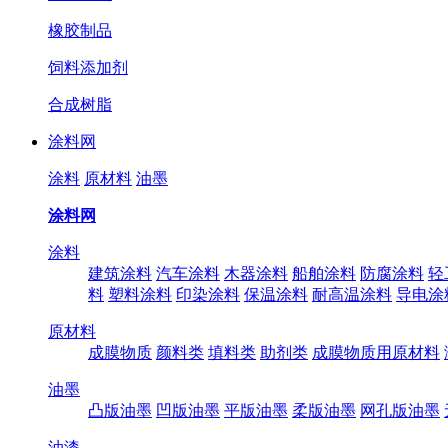
橡胶制品
饲料添加剂
合成树脂
涂料网
涂料
原材料
油墨
涂料网
涂料
建筑涂料
汽车涂料
木器涂料
船舶涂料
防腐涂料
轻
料
塑料涂料
印染涂料
保温涂料
耐高温涂料
导电涂
原材料
成膜物质
颜料类
填料类
助剂类
成膜物质用原材料
油墨
凸版油墨
凹版油墨
平版油墨
柔版油墨
网孔版油墨
油漆