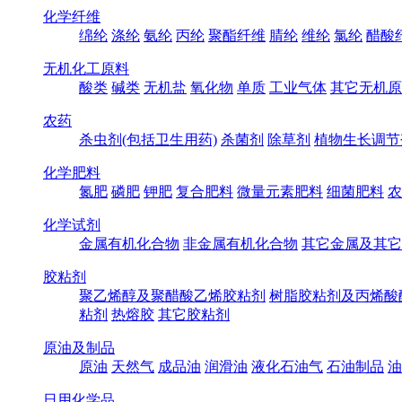
化学纤维
绵纶
涤纶
氨纶
丙纶
聚酯纤维
腈纶
维纶
氯纶
醋酸
无机化工原料
酸类
碱类
无机盐
氧化物
单质
工业气体
其它无机原
农药
杀虫剂(包括卫生用药)
杀菌剂
除草剂
植物生长调节
化学肥料
氮肥
磷肥
钾肥
复合肥料
微量元素肥料
细菌肥料
农
化学试剂
金属有机化合物
非金属有机化合物
其它金属及其它
胶粘剂
聚乙烯醇及聚醋酸乙烯胶粘剂
树脂胶粘剂及丙烯酸
粘剂
热熔胶
其它胶粘剂
原油及制品
原油
天然气
成品油
润滑油
液化石油气
石油制品
油
日用化学品