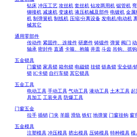
钻床
冲压工艺
攻丝机
套丝机
钻攻两用机
锯管机
弯
铆接机
减速机
变速机
液压机械及部件
电镀机
金属
机
制弹簧机
制线机
压缩/分离设备
发电机/电动机
械其它
通用零部件
传动件
紧固件、连接件
研磨件
铸锻件
弹簧
阀门
动
轴承
密封件
直通
卡箍、抱箍
井盖
斗齿
吊钩、抓钩
五金锁具
门窗锁
家具锁
箱包锁
电磁锁
挂锁
链条锁
安全链/
锁
IC卡锁
自行车锁
其它锁具
五金工具
电动工具
手动工具
气动工具
液动工具
土木工具
起
具加工
工装夹具
防爆工具
门窗五金
拉手
插销
门夹
羊眼
滑轨
铁钉
地弹簧
门窗挂钩
窗
五金模具
注塑模具
冲压模具
挤出模具
压铸模具
特种模具
模