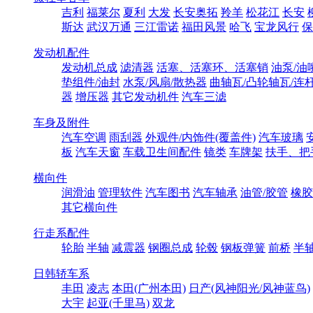
吉利
福莱尔
夏利
大发
长安奥拓
羚羊
松花江
长安
斯达
武汉万通
三江雷诺
福田风景
哈飞
宝龙风行
保
发动机配件
发动机总成
滤清器
活塞、活塞环、活塞销
油泵/油
垫组件/油封
水泵/风扇/散热器
曲轴瓦/凸轮轴瓦/连
器
增压器
其它发动机件
汽车三滤
车身及附件
汽车空调
雨刮器
外观件/内饰件(覆盖件)
汽车玻璃
板
汽车天窗
车载卫生间配件
镜类
车牌架
扶手、把
横向件
润滑油
管理软件
汽车图书
汽车轴承
油管/胶管
橡胶
其它横向件
行走系配件
轮胎
半轴
减震器
钢圈总成
轮毂
钢板弹簧
前桥
半
日韩轿车系
丰田
凌志
本田(广州本田)
日产(风神阳光/风神蓝鸟)
大宇
起亚(千里马)
双龙