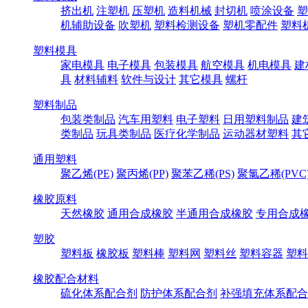
挤出机
注塑机
压塑机
造料机械
封切机
喷涂设备
塑
机辅助设备
吹塑机
塑料检测设备
塑机零配件
塑料
塑料模具
家电模具
电子模具
包装模具
航空模具
机电模具
建
具
材料辅料
软件与设计
其它模具
螺杆
塑料制品
包装类制品
汽车用塑料
电子塑料
日用塑料制品
建
类制品
玩具类制品
医疗化学制品
运动器材塑料
其
通用塑料
聚乙烯(PE)
聚丙烯(PP)
聚苯乙稀(PS)
聚氯乙稀(PVC
橡胶原料
天然橡胶
通用合成橡胶
半通用合成橡胶
专用合成
塑胶
塑料板
橡胶板
塑料棒
塑料网
塑料丝
塑料容器
塑料
橡胶配合材料
硫化体系配合剂
防护体系配合剂
补强填充体系配合