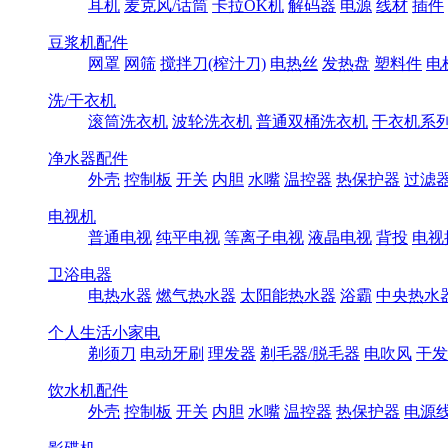
耳机
麦克风/话筒
卡拉OK机
解码器
电源
线材
插件
豆浆机配件
网罩
网筛
搅拌刀(榨汁刀)
电热丝
发热盘
塑料件
电
洗/干衣机
滚筒洗衣机
波轮洗衣机
普通双桶洗衣机
干衣机系
净水器配件
外壳
控制板
开关
内胆
水嘴
温控器
热保护器
过滤
电视机
普通电视
纯平电视
等离子电视
液晶电视
背投
电视
卫浴电器
电热水器
燃气热水器
太阳能热水器
浴霸
中央热水
个人生活小家电
剃须刀
电动牙刷
理发器
剃毛器/脱毛器
电吹风
干发
饮水机配件
外壳
控制板
开关
内胆
水嘴
温控器
热保护器
电源