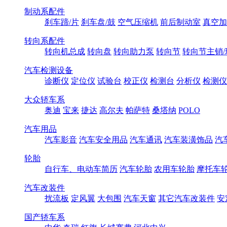
制动系配件
刹车蹄/片
刹车盘/鼓
空气压缩机
前后制动室
真空加
转向系配件
转向机总成
转向盘
转向助力泵
转向节
转向节主销/
汽车检测设备
诊断仪
定位仪
试验台
校正仪
检测台
分析仪
检测仪
大众轿车系
奥迪
宝来
捷达
高尔夫
帕萨特
桑塔纳
POLO
汽车用品
汽车影音
汽车安全用品
汽车通讯
汽车装潢饰品
汽
轮胎
自行车、电动车简历
汽车轮胎
农用车轮胎
摩托车
汽车改装件
扰流板
定风翼
大包围
汽车天窗
其它汽车改装件
安
国产轿车系