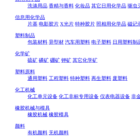
洗涤用品
香精与香料
化妆品
其它日用化学品
驱虫
信息用化学品
片基
电影胶片
X光片
特种胶片
照相用化学品
磁记
塑料制品
包装材料
异型材
汽车用塑料
电子塑料
日用塑料制
化学矿
硫矿
磷矿
硼矿
钾矿
其它化学矿
塑料原料
通用塑料
工程塑料
特种塑料
再生塑料
废塑料
化工机械
化工单元设备
化工非标专用设备
仪表电器设备
非
橡胶机械与模具
橡胶机械
橡胶模具
颜料
有机颜料
无机颜料