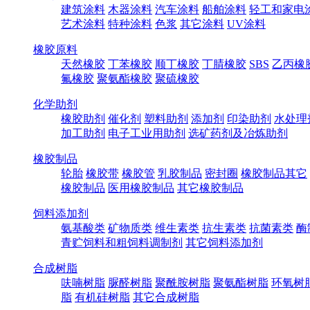
建筑涂料
木器涂料
汽车涂料
船舶涂料
轻工和家电
艺术涂料
特种涂料
色浆
其它涂料
UV涂料
橡胶原料
天然橡胶
丁苯橡胶
顺丁橡胶
丁腈橡胶
SBS
乙丙橡
氟橡胶
聚氨酯橡胶
聚硫橡胶
化学助剂
橡胶助剂
催化剂
塑料助剂
添加剂
印染助剂
水处理
加工助剂
电子工业用助剂
选矿药剂及冶炼助剂
橡胶制品
轮胎
橡胶带
橡胶管
乳胶制品
密封圈
橡胶制品其它
橡胶制品
医用橡胶制品
其它橡胶制品
饲料添加剂
氨基酸类
矿物质类
维生素类
抗生素类
抗菌素类
酶
青贮饲料和粗饲料调制剂
其它饲料添加剂
合成树脂
呋喃树脂
脲醛树脂
聚酰胺树脂
聚氨酯树脂
环氧树
脂
有机硅树脂
其它合成树脂