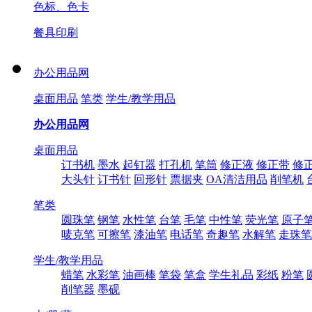
色标、色卡
餐具印刷
办公用品网
桌面用品
笔类
学生/教学用品
办公用品网
桌面用品
订书机
墨水
起钉器
打孔机
笔筒
修正液
修正带
修
大头针
订书针
回形针
票据夹
OA清洁用品
削笔机
笔类
圆珠笔
钢笔
水性笔
台笔
毛笔
中性笔
荧光笔
原子
唛克笔
可擦笔
漆油笔
电话笔
奇趣笔
水解笔
走珠笔
学生/教学用品
蜡笔
水彩笔
油画棒
笔袋
笔盒
学生礼品
彩纸
粉笔
削笔器
墨砚