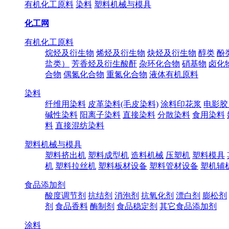
有机化工原料
染料
塑料机械与模具
化工网
有机化工原料
烷烃及衍生物
烯烃及衍生物
炔烃及衍生物
醇类
酚
盐类）
芳香烃及衍生酸酐
杂环化合物
硝基物
卤化
合物
偶氮化合物
重氮化合物
液体有机原料
染料
纤维用染料
皮革染料(毛皮染料)
涂料印花浆
电影胶
碱性染料
阳离子染料
直接染料
分散染料
食用染料
料
直接混纺染料
塑料机械与模具
塑料挤出机
塑料成型机
造料机械
压塑机
塑料模具
机
塑料拉丝机
塑料板材设备
塑料管材设备
塑机辅
食品添加剂
酸度调节剂
抗结剂
消泡剂
抗氧化剂
漂白剂
膨松剂
剂
食品香料
酶制剂
食品稳定剂
其它食品添加剂
涂料