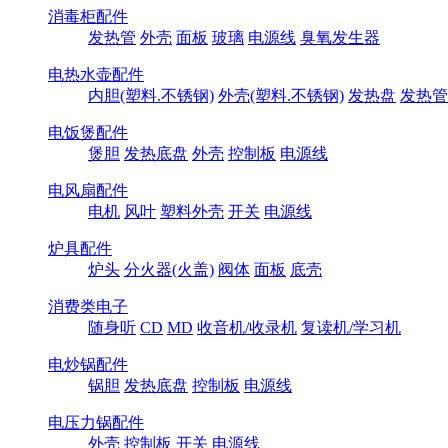
消毒柜配件
发热管
外壳
面板
玻璃
电源线
臭氧发生器
电热水壶配件
内胆(塑料.不锈钢)
外壳(塑料.不锈钢)
发热盘
发热管
电饭煲配件
煲胆
发热底盘
外壳
控制板
电源线
电风扇配件
电机
风叶
塑料外壳
开关
电源线
炉具配件
炉头
分火器(火盖)
阀体
面板
底壳
消费类电子
随身听
CD
MD
收音机/收录机
复读机/学习机
电炒锅配件
锅胆
发热底盘
控制板
电源线
电压力锅配件
外壳
控制板
开关
电源线