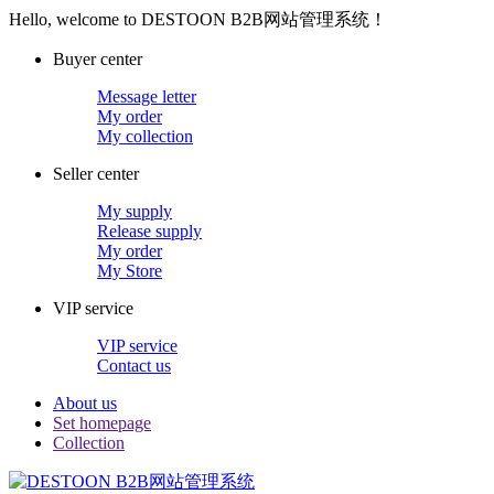
Hello, welcome to DESTOON B2B网站管理系统！
Buyer center
Message letter
My order
My collection
Seller center
My supply
Release supply
My order
My Store
VIP service
VIP service
Contact us
About us
Set homepage
Collection