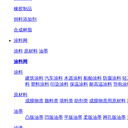
橡胶制品
饲料添加剂
合成树脂
涂料网
涂料
原材料
油墨
涂料网
涂料
建筑涂料
汽车涂料
木器涂料
船舶涂料
防腐涂料
轻
料
塑料涂料
印染涂料
保温涂料
耐高温涂料
导电涂
原材料
成膜物质
颜料类
填料类
助剂类
成膜物质用原材料
油墨
凸版油墨
凹版油墨
平版油墨
柔版油墨
网孔版油墨
油漆