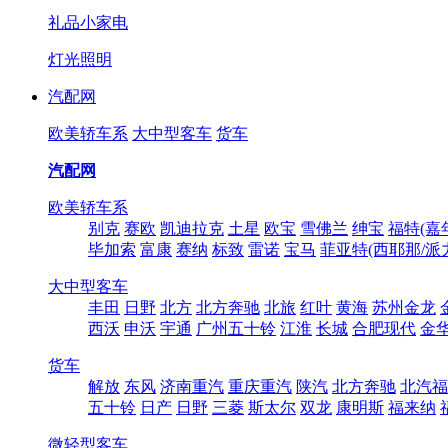
礼品小家电
灯光照明
汽配网
欧美轿车系
大中型客车
货车
汽配网
欧美轿车系
别克
赛欧
凯迪拉克
土星
欧宝
雪佛兰
绅宝
福特(嘉
毕加索
富康
赛纳
标致
雷诺
宝马
菲亚特(西耶那/派
大中型客车
丰田
日野
北方
北方奔驰
北旅
红叶
黄海
苏州金龙
西沃
申沃
宇通
广州五十铃
江淮
长城
合肥现代
金
货车
解放
东风
济南重汽
重庆重汽
陕汽
北方奔驰
北汽福
五十铃
日产
日野
三菱
斯太尔
双龙
康明斯
福来纳
微轻型客车