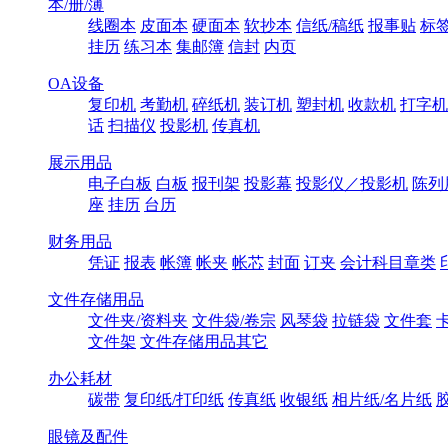
本/册/薄
线圈本
皮面本
硬面本
软抄本
信纸/稿纸
报事贴
标
挂历
练习本
集邮簿
信封
内页
OA设备
复印机
考勤机
碎纸机
装订机
塑封机
收款机
打字机
话
扫描仪
投影机
传真机
展示用品
电子白板
白板
报刊架
投影幕
投影仪／投影机
陈列
座
挂历
台历
财务用品
凭证
报表
帐簿
帐夹
帐芯
封面
订夹
会计科目章类
文件存储用品
文件夹/资料夹
文件袋/卷宗
风琴袋
拉链袋
文件套
文件架
文件存储用品其它
办公耗材
碳带
复印纸/打印纸
传真纸
收银纸
相片纸/名片纸
眼镜及配件