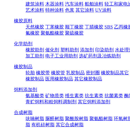
建筑涂料
木器涂料
汽车涂料
船舶涂料
轻工和家电
艺术涂料
特种涂料
色浆
其它涂料
UV涂料
橡胶原料
天然橡胶
丁苯橡胶
顺丁橡胶
丁腈橡胶
SBS
乙丙橡
氟橡胶
聚氨酯橡胶
聚硫橡胶
化学助剂
橡胶助剂
催化剂
塑料助剂
添加剂
印染助剂
水处理
加工助剂
电子工业用助剂
选矿药剂及冶炼助剂
橡胶制品
轮胎
橡胶带
橡胶管
乳胶制品
密封圈
橡胶制品其它
橡胶制品
医用橡胶制品
其它橡胶制品
饲料添加剂
氨基酸类
矿物质类
维生素类
抗生素类
抗菌素类
酶
青贮饲料和粗饲料调制剂
其它饲料添加剂
合成树脂
呋喃树脂
脲醛树脂
聚酰胺树脂
聚氨酯树脂
环氧树
脂
有机硅树脂
其它合成树脂