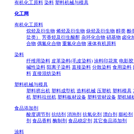
有机化工原料
染料
塑料机械与模具
化工网
有机化工原料
烷烃及衍生物
烯烃及衍生物
炔烃及衍生物
醇类
酚
盐类）
芳香烃及衍生酸酐
杂环化合物
硝基物
卤化
合物
偶氮化合物
重氮化合物
液体有机原料
染料
纤维用染料
皮革染料(毛皮染料)
涂料印花浆
电影胶
碱性染料
阳离子染料
直接染料
分散染料
食用染料
料
直接混纺染料
塑料机械与模具
塑料挤出机
塑料成型机
造料机械
压塑机
塑料模具
机
塑料拉丝机
塑料板材设备
塑料管材设备
塑机辅
食品添加剂
酸度调节剂
抗结剂
消泡剂
抗氧化剂
漂白剂
膨松剂
剂
食品香料
酶制剂
食品稳定剂
其它食品添加剂
涂料