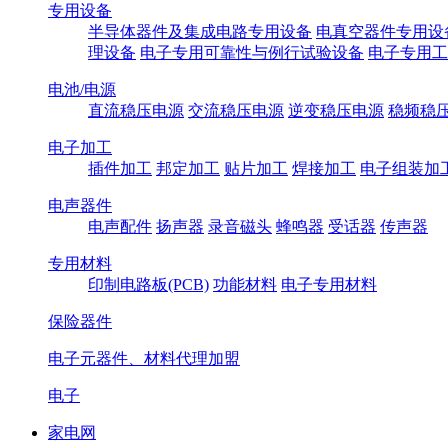
专用设备
半导体器件及集成电路专用设备
电真空器件专用设
理设备
电子专用可靠性与例行试验设备
电子专用工
电池/电源
直流稳压电源
交流稳压电源
逆变稳压电源
稳频稳
电子加工
插件加工
邦定加工
贴片加工
焊接加工
电子组装加
电声器件
电声配件
扬声器
录音磁头
蜂鸣器
受话器
传声器
专用材料
印制电路板(PCB)
功能材料
电子专用材料
保险器件
电子元器件、材料代理加盟
电子
家电网