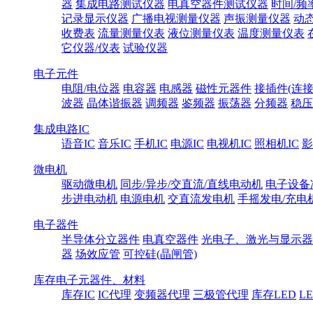
器
集成电路测试仪器
电真空器件测试仪器
时间/频
记录显示仪器
广播电视测量仪器
声振测量仪器
动
收费表
流量测量仪表
液位测量仪表
温度测量仪表
它仪器/仪表
试验仪器
电子元件
电阻/电位器
电容器
电感器
磁性元器件
接插件(连接
波器
晶体谐振器
调频器
鉴频器
振荡器
分频器
稳压
集成电路IC
语音IC
音乐IC
手机IC
电源IC
电视机IC
照相机IC
影
微电机
驱动微电机
同步/异步/交直流/直线电动机
电子设备
步进电动机
电源电机
交直流发电机
手摇发电/充电
电子器件
半导体分立器件
电真空器件
光电子、激光与显示器
器
场效应管
可控硅(晶闸管)
库存电子元器件、材料
库存IC
IC代理
变频器代理
三极管代理
库存LED
L