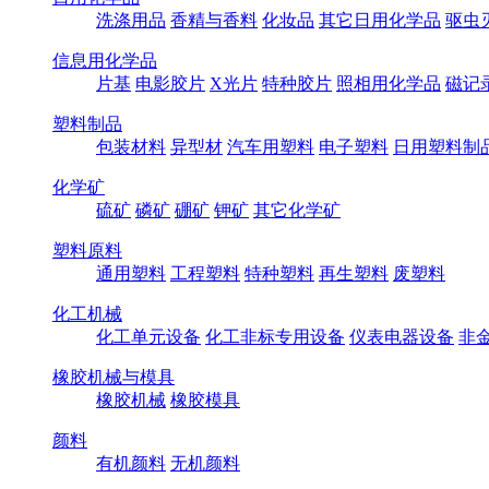
洗涤用品
香精与香料
化妆品
其它日用化学品
驱虫
信息用化学品
片基
电影胶片
X光片
特种胶片
照相用化学品
磁记
塑料制品
包装材料
异型材
汽车用塑料
电子塑料
日用塑料制
化学矿
硫矿
磷矿
硼矿
钾矿
其它化学矿
塑料原料
通用塑料
工程塑料
特种塑料
再生塑料
废塑料
化工机械
化工单元设备
化工非标专用设备
仪表电器设备
非
橡胶机械与模具
橡胶机械
橡胶模具
颜料
有机颜料
无机颜料