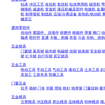
钻床
冲压工艺
攻丝机
套丝机
钻攻两用机
锯管机
弯
铆接机
减速机
变速机
液压机械及部件
电镀机
金属
机
制弹簧机
制线机
压缩/分离设备
发电机/电动机
械其它
通用零部件
传动件
紧固件、连接件
研磨件
铸锻件
弹簧
阀门
动
轴承
密封件
直通
卡箍、抱箍
井盖
斗齿
吊钩、抓钩
五金锁具
门窗锁
家具锁
箱包锁
电磁锁
挂锁
链条锁
安全链/
锁
IC卡锁
自行车锁
其它锁具
五金工具
电动工具
手动工具
气动工具
液动工具
土木工具
起
具加工
工装夹具
防爆工具
门窗五金
拉手
插销
门夹
羊眼
滑轨
铁钉
地弹簧
门窗挂钩
窗
五金模具
注塑模具
冲压模具
挤出模具
压铸模具
特种模具
模