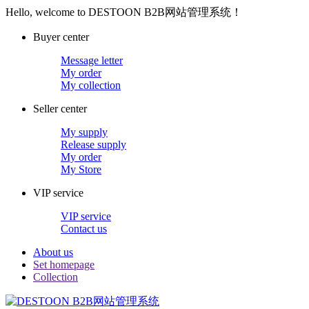
Hello, welcome to DESTOON B2B网站管理系统！
Buyer center
Message letter
My order
My collection
Seller center
My supply
Release supply
My order
My Store
VIP service
VIP service
Contact us
About us
Set homepage
Collection