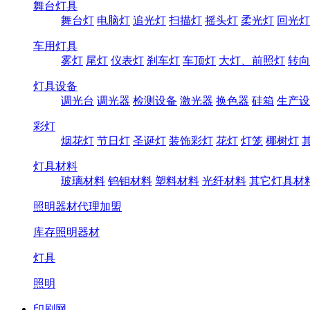
舞台灯具
舞台灯
电脑灯
追光灯
扫描灯
摇头灯
柔光灯
回光灯
车用灯具
雾灯
尾灯
仪表灯
刹车灯
车顶灯
大灯、前照灯
转向
灯具设备
调光台
调光器
检测设备
激光器
换色器
硅箱
生产设
彩灯
烟花灯
节日灯
圣诞灯
装饰彩灯
花灯
灯笼
椰树灯
灯具材料
玻璃材料
钨钼材料
塑料材料
光纤材料
其它灯具材
照明器材代理加盟
库存照明器材
灯具
照明
印刷网