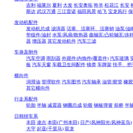
吉利
福莱尔
夏利
大发
长安奥拓
羚羊
松花江
长安
斯达
武汉万通
三江雷诺
福田风景
哈飞
宝龙风行
保
发动机配件
发动机总成
滤清器
活塞、活塞环、活塞销
油泵/油
垫组件/油封
水泵/风扇/散热器
曲轴瓦/凸轮轴瓦/连
器
增压器
其它发动机件
汽车三滤
车身及附件
汽车空调
雨刮器
外观件/内饰件(覆盖件)
汽车玻璃
板
汽车天窗
车载卫生间配件
镜类
车牌架
扶手、把
横向件
润滑油
管理软件
汽车图书
汽车轴承
油管/胶管
橡胶
其它横向件
行走系配件
轮胎
半轴
减震器
钢圈总成
轮毂
钢板弹簧
前桥
半
日韩轿车系
丰田
凌志
本田(广州本田)
日产(风神阳光/风神蓝鸟)
大宇
起亚(千里马)
双龙