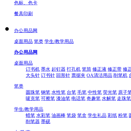
色标、色卡
餐具印刷
办公用品网
桌面用品
笔类
学生/教学用品
办公用品网
桌面用品
订书机
墨水
起钉器
打孔机
笔筒
修正液
修正带
修
大头针
订书针
回形针
票据夹
OA清洁用品
削笔机
笔类
圆珠笔
钢笔
水性笔
台笔
毛笔
中性笔
荧光笔
原子
唛克笔
可擦笔
漆油笔
电话笔
奇趣笔
水解笔
走珠笔
学生/教学用品
蜡笔
水彩笔
油画棒
笔袋
笔盒
学生礼品
彩纸
粉笔
削笔器
墨砚