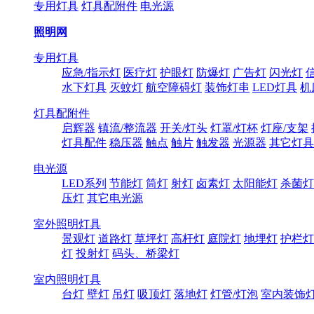
专用灯具
灯具配附件
电光源
照明网
专用灯具
应急/指示灯
医疗灯
护眼灯
防爆灯
广告灯
闪光灯
水下灯具
灭蚊灯
航空障碍灯
装饰灯串
LED灯具
机
灯具配附件
启辉器
镇流/整流器
开关/灯头
灯罩/灯杯
灯座/支架
灯具配件
稳压器
触点
触片
触发器
光源器
其它灯具
电光源
LED系列
节能灯
筒灯
射灯
卤素灯
太阳能灯
杀菌灯
压灯
其它电光源
室外照明灯具
景观灯
道路灯
草坪灯
高杆灯
庭院灯
地埋灯
护栏灯
灯
投射灯
码头、桥梁灯
室内照明灯具
台灯
壁灯
吊灯
吸顶灯
落地灯
灯管/灯泡
室内装饰