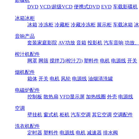
影碟机
DVD
VCD/超级VCD
便携式DVD
EVD
车载影碟机
冰箱冰柜
冰箱
冷冻柜
冷藏柜
冷藏冷冻柜
展示柜
车载冰箱
冰
音响产品
套装家庭影院
AV功放
音箱
投影机
汽车音响
功放
榨汁机配件
网罩
网筛
搅拌刀(榨汁刀)
塑料件
电机
电源线
开关
烟机配件
箱体
开关
电机
风轮
电源线
油烟清洗罐
电磁炉配件
控制板
散热扇
VFD显示屏
加热线圈
外壳
电源线
空调
壁挂机
窗式机
柜机
汽车空调
其它空调
空调配件
洗衣机配件
定时器
塑料件
电源线
电机
减速器
排水阀