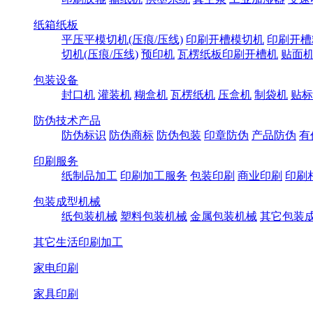
纸箱纸板
平压平模切机(压痕/压线)
印刷开槽模切机
印刷开槽
切机(压痕/压线)
预印机
瓦楞纸板印刷开槽机
贴面
包装设备
封口机
灌装机
糊盒机
瓦楞纸机
压盒机
制袋机
贴标
防伪技术产品
防伪标识
防伪商标
防伪包装
印章防伪
产品防伪
有
印刷服务
纸制品加工
印刷加工服务
包装印刷
商业印刷
印刷
包装成型机械
纸包装机械
塑料包装机械
金属包装机械
其它包装
其它生活印刷加工
家电印刷
家具印刷