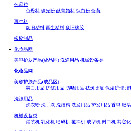
色母粒
色母料
珠光粉
酞菁颜料
钛白粉
铬黄
再生料
废旧塑料
再生塑料
废旧橡胶
橡胶制品
化妆品网
美容护肤产品(成品区)
洗涤用品
机械设备类
化妆品网
美容护肤产品(成品区)
美白用品
抗皱用品
防晒用品
祛斑除痘
保湿护理
洁
洗涤用品
洗衣粉
洗手液
洗洁精
洗发用品
护发用品
香皂
肥皂
机械设备类
灌装机
乳化机
喷码机
搅拌机
成型机
封口机
其它化