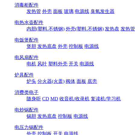
消毒柜配件
发热管
外壳
面板
玻璃
电源线
臭氧发生器
电热水壶配件
内胆(塑料.不锈钢)
外壳(塑料.不锈钢)
发热盘
发热管
电饭煲配件
煲胆
发热底盘
外壳
控制板
电源线
电风扇配件
电机
风叶
塑料外壳
开关
电源线
炉具配件
炉头
分火器(火盖)
阀体
面板
底壳
消费类电子
随身听
CD
MD
收音机/收录机
复读机/学习机
电炒锅配件
锅胆
发热底盘
控制板
电源线
电压力锅配件
外壳
控制板
开关
电源线