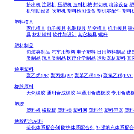
挤出机
注塑机
压塑机
造料机械
封切机
喷涂设备
塑
机辅助设备
吹塑机
塑料检测设备
塑机零配件
塑料
塑料模具
家电模具
电子模具
包装模具
航空模具
机电模具
建
具
材料辅料
软件与设计
其它模具
螺杆
塑料制品
包装类制品
汽车用塑料
电子塑料
日用塑料制品
建
类制品
玩具类制品
医疗化学制品
运动器材塑料
其
通用塑料
聚乙烯(PE)
聚丙烯(PP)
聚苯乙稀(PS)
聚氯乙稀(PVC
橡胶原料
天然橡胶
通用合成橡胶
半通用合成橡胶
专用合成
塑胶
塑料板
橡胶板
塑料棒
塑料网
塑料丝
塑料容器
塑料
橡胶配合材料
硫化体系配合剂
防护体系配合剂
补强填充体系配合