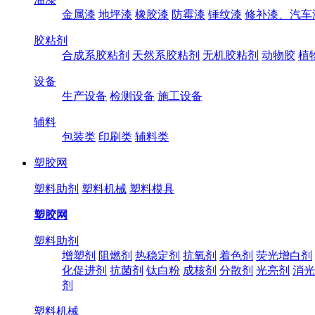
金属漆
地坪漆
橡胶漆
防霉漆
锤纹漆
修补漆、汽车
胶粘剂
合成系胶粘剂
天然系胶粘剂
无机胶粘剂
动物胶
植
设备
生产设备
检测设备
施工设备
辅料
包装类
印刷类
辅料类
塑胶网
塑料助剂
塑料机械
塑料模具
塑胶网
塑料助剂
增塑剂
阻燃剂
热稳定剂
抗氧剂
着色剂
荧光增白剂
化促进剂
抗菌剂
钛白粉
成核剂
分散剂
光亮剂
消光
剂
塑料机械