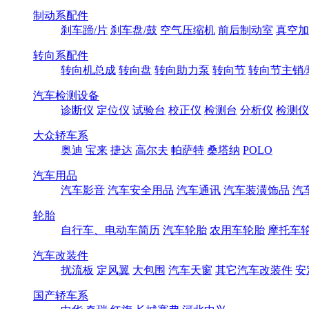
制动系配件
刹车蹄/片
刹车盘/鼓
空气压缩机
前后制动室
真空加
转向系配件
转向机总成
转向盘
转向助力泵
转向节
转向节主销/
汽车检测设备
诊断仪
定位仪
试验台
校正仪
检测台
分析仪
检测仪
大众轿车系
奥迪
宝来
捷达
高尔夫
帕萨特
桑塔纳
POLO
汽车用品
汽车影音
汽车安全用品
汽车通讯
汽车装潢饰品
汽
轮胎
自行车、电动车简历
汽车轮胎
农用车轮胎
摩托车
汽车改装件
扰流板
定风翼
大包围
汽车天窗
其它汽车改装件
安
国产轿车系