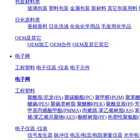
包装材料类
玻璃包装
塑料包装
金属包装
新材料
其它包装用料
日化原料类
香精香料
日化洗涤
化妆化学用品
毛发用化学品
OEM及其它
OEM加工
OEM合作
OEM及其它其它
电子网
工程塑料
电子仪器 /仪表
电子元件
电子网
工程塑料
聚酰胺/尼龙(PA)
聚碳酸酯(PC)
聚甲醛(POM)
聚苯醚
醚砜(PES)
聚砜类树脂
聚醚酮(PEK)
聚酰亚胺(PI)
芳
甲基丙烯酸甲酯(PMMA)
丙烯腈-苯乙烯树脂(AS)
苯
烯/苯乙烯共聚物(AES)
酚醛树脂(PF)
热塑性聚氨酯(T
电子仪器 /仪表
信号发生器
脉冲仪
电压/电流/电阻测量仪器
光学电