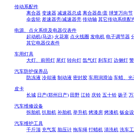
传动系配件
离合器
变速器
减速器总成
离合器盘/盖
球笼万向节
伞齿轮
差速器壳/减速器壳
传动轴
其它传动系统配
电源、点火系统及电器仪表件
起动机(马达)
火花塞
点火线圈
发电机
电子调节器
其它电器仪表件
车用灯具
大灯、前照灯
尾灯
转向灯
氙气灯
刹车灯
边侧灯
警
汽车防护保养品
防冻液
冷却液
制动液
密封胶
车用润滑油
车蜡、光
皮卡
长城
日产(郑州日产)
田野
江铃
庆铃
五十铃
扬子
万
汽车维修设备
拆胎机
扒胎机
补胎机
举升机
烤漆房
烤漆机
钣金设
汽车维护工具
千斤顶
充气泵
胎压计
拖车绳
打蜡机
清洗机
洗车工