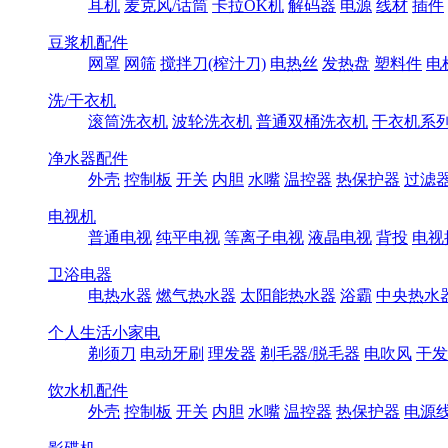
耳机
麦克风/话筒
卡拉OK机
解码器
电源
线材
插件
豆浆机配件
网罩
网筛
搅拌刀(榨汁刀)
电热丝
发热盘
塑料件
电
洗/干衣机
滚筒洗衣机
波轮洗衣机
普通双桶洗衣机
干衣机系
净水器配件
外壳
控制板
开关
内胆
水嘴
温控器
热保护器
过滤
电视机
普通电视
纯平电视
等离子电视
液晶电视
背投
电视
卫浴电器
电热水器
燃气热水器
太阳能热水器
浴霸
中央热水
个人生活小家电
剃须刀
电动牙刷
理发器
剃毛器/脱毛器
电吹风
干发
饮水机配件
外壳
控制板
开关
内胆
水嘴
温控器
热保护器
电源