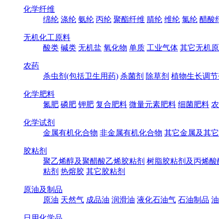
化学纤维
绵纶
涤纶
氨纶
丙纶
聚酯纤维
腈纶
维纶
氯纶
醋酸
无机化工原料
酸类
碱类
无机盐
氧化物
单质
工业气体
其它无机原
农药
杀虫剂(包括卫生用药)
杀菌剂
除草剂
植物生长调节
化学肥料
氮肥
磷肥
钾肥
复合肥料
微量元素肥料
细菌肥料
农
化学试剂
金属有机化合物
非金属有机化合物
其它金属及其它
胶粘剂
聚乙烯醇及聚醋酸乙烯胶粘剂
树脂胶粘剂及丙烯酸
粘剂
热熔胶
其它胶粘剂
原油及制品
原油
天然气
成品油
润滑油
液化石油气
石油制品
油
日用化学品