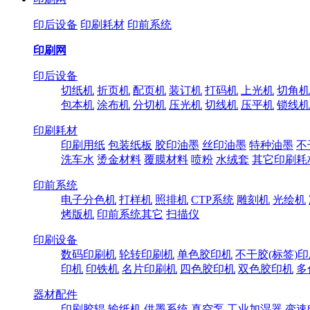
印后设备
印刷耗材
印前系统
印刷网
印后设备
切纸机
折页机
配页机
装订机
打码机
上光机
切角机
包本机
涂布机
分切机
压光机
切线机
压平机
锁线机
印刷耗材
印刷用纸
包装纸板
胶印油墨
丝印油墨
特种油墨
不
洗车水
烫金材料
覆膜材料
喷粉
水绒套
其它印刷耗
印前系统
电子分色机
打样机
照排机
CTP系统
雕刻机
光绘机
烤版机
印前系统其它
扫描仪
印刷设备
数码印刷机
轮转印刷机
单色胶印机
不干胶(标签)
印机
印铁机
名片印刷机
四色胶印机
双色胶印机
多
器材配件
印刷胶辊
输纸机
供墨系统
真空泵
工业加湿器
变速