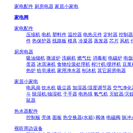
家电配件
厨房电器
家居小家电
家电网
家电配件
压缩机
电机
塑料件
温控器
电热元件
定时器
控制器
件
热保护器
线路板
模具
冷凝器
蒸发器
芯片
风机
厨房电器
吸油烟机
微波炉
洗碗机
燃气灶
消毒柜
电磁炉
电饭
蛋器
冰淇淋机
食物垃圾处理机
榨汁机/搅拌机
豆浆
热炉
给皂液机
家用净水器
刨冰机
其它厨房电器
家居小家电
电风扇
饮水机
吸尘器
加湿器/湿度调节器
空气净化
斗
除湿机/抽湿机
干手器
电热毯
氧气机
灭蚊器/灭
鼠器
热水器配件
控制板
壳体
面板
热交换器(水箱)
阀体
电磁阀
脉冲
视听周边设备