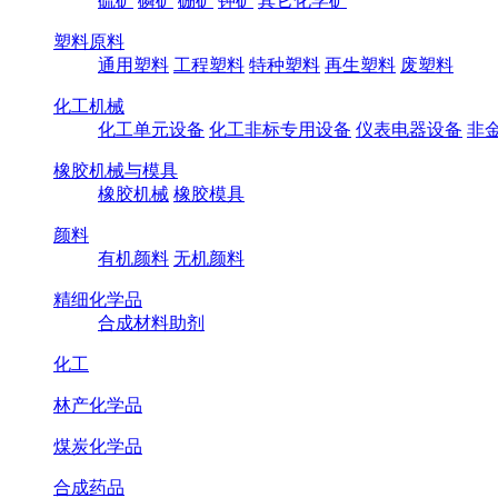
硫矿
磷矿
硼矿
钾矿
其它化学矿
塑料原料
通用塑料
工程塑料
特种塑料
再生塑料
废塑料
化工机械
化工单元设备
化工非标专用设备
仪表电器设备
非
橡胶机械与模具
橡胶机械
橡胶模具
颜料
有机颜料
无机颜料
精细化学品
合成材料助剂
化工
林产化学品
煤炭化学品
合成药品