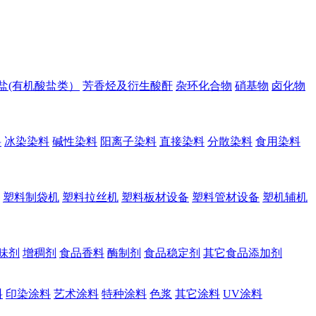
盐(有机酸盐类）
芳香烃及衍生酸酐
杂环化合物
硝基物
卤化物
料
冰染染料
碱性染料
阳离子染料
直接染料
分散染料
食用染料
塑料制袋机
塑料拉丝机
塑料板材设备
塑料管材设备
塑机辅机
味剂
增稠剂
食品香料
酶制剂
食品稳定剂
其它食品添加剂
料
印染涂料
艺术涂料
特种涂料
色浆
其它涂料
UV涂料