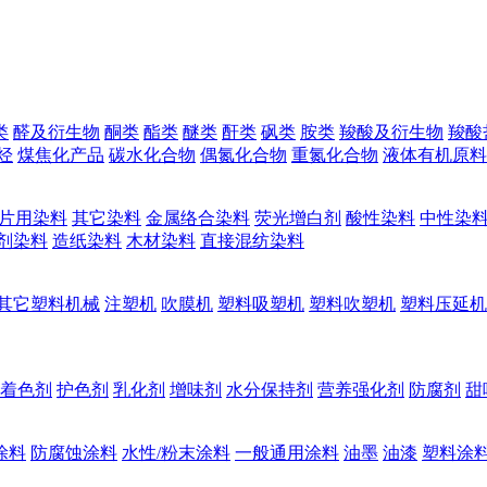
类
醛及衍生物
酮类
酯类
醚类
酐类
砜类
胺类
羧酸及衍生物
羧酸
烃
煤焦化产品
碳水化合物
偶氮化合物
重氮化合物
液体有机原料
片用染料
其它染料
金属络合染料
荧光增白剂
酸性染料
中性染
剂染料
造纸染料
木材染料
直接混纺染料
其它塑料机械
注塑机
吹膜机
塑料吸塑机
塑料吹塑机
塑料压延机
着色剂
护色剂
乳化剂
增味剂
水分保持剂
营养强化剂
防腐剂
甜
涂料
防腐蚀涂料
水性/粉末涂料
一般通用涂料
油墨
油漆
塑料涂