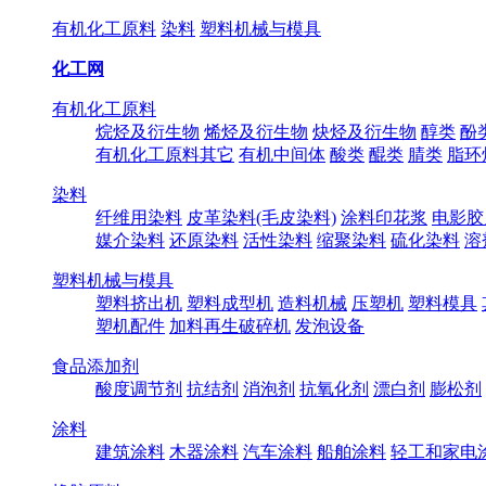
有机化工原料
染料
塑料机械与模具
化工网
有机化工原料
烷烃及衍生物
烯烃及衍生物
炔烃及衍生物
醇类
酚
有机化工原料其它
有机中间体
酸类
醌类
腈类
脂环
染料
纤维用染料
皮革染料(毛皮染料)
涂料印花浆
电影胶
媒介染料
还原染料
活性染料
缩聚染料
硫化染料
溶
塑料机械与模具
塑料挤出机
塑料成型机
造料机械
压塑机
塑料模具
塑机配件
加料再生破碎机
发泡设备
食品添加剂
酸度调节剂
抗结剂
消泡剂
抗氧化剂
漂白剂
膨松剂
涂料
建筑涂料
木器涂料
汽车涂料
船舶涂料
轻工和家电