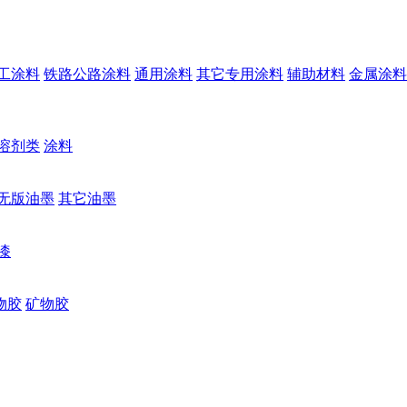
工涂料
铁路公路涂料
通用涂料
其它专用涂料
辅助材料
金属涂料
溶剂类
涂料
无版油墨
其它油墨
漆
物胶
矿物胶