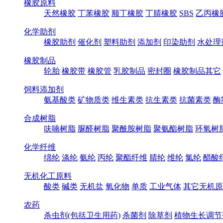
橡胶原料
天然橡胶
丁苯橡胶
顺丁橡胶
丁腈橡胶
SBS
乙丙橡
化学助剂
橡胶助剂
催化剂
塑料助剂
添加剂
印染助剂
水处理
橡胶制品
轮胎
橡胶带
橡胶管
乳胶制品
密封圈
橡胶制品其它
饲料添加剂
氨基酸类
矿物质类
维生素类
抗生素类
抗菌素类
酶
合成树脂
呋喃树脂
脲醛树脂
聚酰胺树脂
聚氨酯树脂
环氧树
化学纤维
绵纶
涤纶
氨纶
丙纶
聚酯纤维
腈纶
维纶
氯纶
醋酸
无机化工原料
酸类
碱类
无机盐
氧化物
单质
工业气体
其它无机原
农药
杀虫剂(包括卫生用药)
杀菌剂
除草剂
植物生长调节