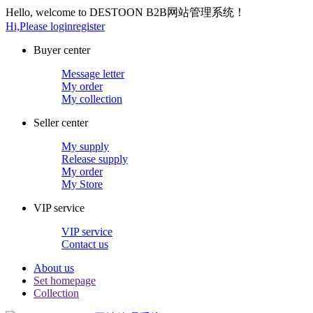
Hello, welcome to DESTOON B2B网站管理系统！
Hi,Please login
register
Buyer center
Message letter
My order
My collection
Seller center
My supply
Release supply
My order
My Store
VIP service
VIP service
Contact us
About us
Set homepage
Collection