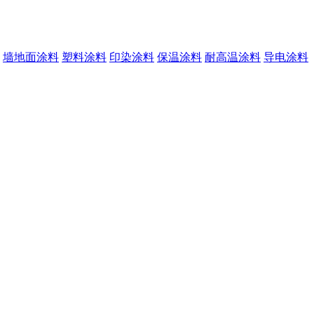
墙地面涂料
塑料涂料
印染涂料
保温涂料
耐高温涂料
导电涂料