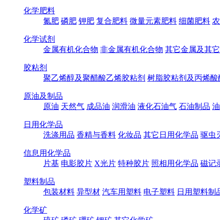
化学肥料
氮肥
磷肥
钾肥
复合肥料
微量元素肥料
细菌肥料
农
化学试剂
金属有机化合物
非金属有机化合物
其它金属及其它
胶粘剂
聚乙烯醇及聚醋酸乙烯胶粘剂
树脂胶粘剂及丙烯酸
原油及制品
原油
天然气
成品油
润滑油
液化石油气
石油制品
油
日用化学品
洗涤用品
香精与香料
化妆品
其它日用化学品
驱虫
信息用化学品
片基
电影胶片
X光片
特种胶片
照相用化学品
磁记
塑料制品
包装材料
异型材
汽车用塑料
电子塑料
日用塑料制
化学矿