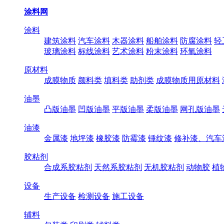
涂料网
涂料
建筑涂料
汽车涂料
木器涂料
船舶涂料
防腐涂料
轻
玻璃涂料
标线涂料
艺术涂料
粉末涂料
环氧涂料
原材料
成膜物质
颜料类
填料类
助剂类
成膜物质用原材料
油墨
凸版油墨
凹版油墨
平版油墨
柔版油墨
网孔版油墨
油漆
金属漆
地坪漆
橡胶漆
防霉漆
锤纹漆
修补漆、汽车
胶粘剂
合成系胶粘剂
天然系胶粘剂
无机胶粘剂
动物胶
植
设备
生产设备
检测设备
施工设备
辅料