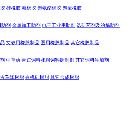
橡胶
硅橡胶
氟橡胶
聚氨酯橡胶
聚硫橡胶
用助剂
金属加工助剂
电子工业用助剂
选矿药剂及冶炼助剂
品
文教用橡胶制品
医用橡胶制品
其它橡胶制品
剂
中草药
青贮饲料和粗饲料调制剂
其它饲料添加剂
古马隆树脂
有机硅树脂
其它合成树脂