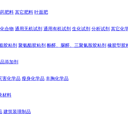
药肥料
其它肥料
叶面肥
化合物
通用无机试剂
通用有机试剂
生化试剂
分析试剂
其它化
酯胶粘剂
聚氨酯胶粘剂
酚醛、脲醛、三聚氰胺胶粘剂
橡胶型胶
品添加剂
灭害化学品
瘦身化学品
丰胸化学品
录材料
品
建筑装璜制品