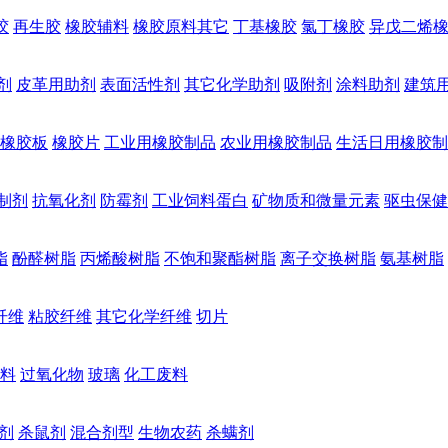
胶
再生胶
橡胶辅料
橡胶原料其它
丁基橡胶
氯丁橡胶
异戊二烯
剂
皮革用助剂
表面活性剂
其它化学助剂
吸附剂
涂料助剂
建筑
橡胶板
橡胶片
工业用橡胶制品
农业用橡胶制品
生活日用橡胶制
制剂
抗氧化剂
防霉剂
工业饲料蛋白
矿物质和微量元素
驱虫保健
脂
酚醛树脂
丙烯酸树脂
不饱和聚酯树脂
离子交换树脂
氨基树脂
纤维
粘胶纤维
其它化学纤维
切片
料
过氧化物
玻璃
化工废料
剂
杀鼠剂
混合剂型
生物农药
杀螨剂