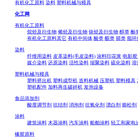
有机化工原料
染料
塑料机械与模具
化工网
有机化工原料
烷烃及衍生物
烯烃及衍生物
炔烃及衍生物
醇类
酚
有机化工原料其它
有机中间体
酸类
醌类
腈类
脂环
染料
纤维用染料
皮革染料(毛皮染料)
涂料印花浆
电影胶
媒介染料
还原染料
活性染料
缩聚染料
硫化染料
溶
塑料机械与模具
塑料挤出机
塑料成型机
造料机械
压塑机
塑料模具
塑机配件
加料再生破碎机
发泡设备
食品添加剂
酸度调节剂
抗结剂
消泡剂
抗氧化剂
漂白剂
膨松剂
涂料
建筑涂料
木器涂料
汽车涂料
船舶涂料
轻工和家电
橡胶原料