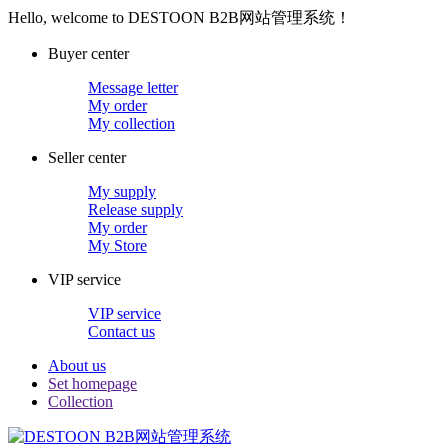
Hello, welcome to DESTOON B2B网站管理系统！
Buyer center
Message letter
My order
My collection
Seller center
My supply
Release supply
My order
My Store
VIP service
VIP service
Contact us
About us
Set homepage
Collection