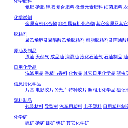
化学肥料
氮肥
磷肥
钾肥
复合肥料
微量元素肥料
细菌肥料
农
化学试剂
金属有机化合物
非金属有机化合物
其它金属及其它
胶粘剂
聚乙烯醇及聚醋酸乙烯胶粘剂
树脂胶粘剂及丙烯酸
原油及制品
原油
天然气
成品油
润滑油
液化石油气
石油制品
油
日用化学品
洗涤用品
香精与香料
化妆品
其它日用化学品
驱虫
信息用化学品
片基
电影胶片
X光片
特种胶片
照相用化学品
磁记
塑料制品
包装材料
异型材
汽车用塑料
电子塑料
日用塑料制
化学矿
硫矿
磷矿
硼矿
钾矿
其它化学矿