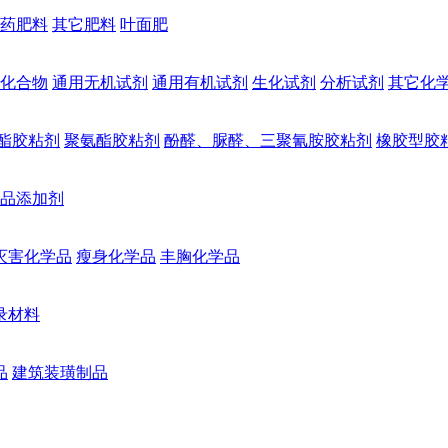
药肥料
其它肥料
叶面肥
化合物
通用无机试剂
通用有机试剂
生化试剂
分析试剂
其它化
酯胶粘剂
聚氨酯胶粘剂
酚醛、脲醛、三聚氰胺胶粘剂
橡胶型胶
品添加剂
灭害化学品
瘦身化学品
丰胸化学品
录材料
品
建筑装璜制品