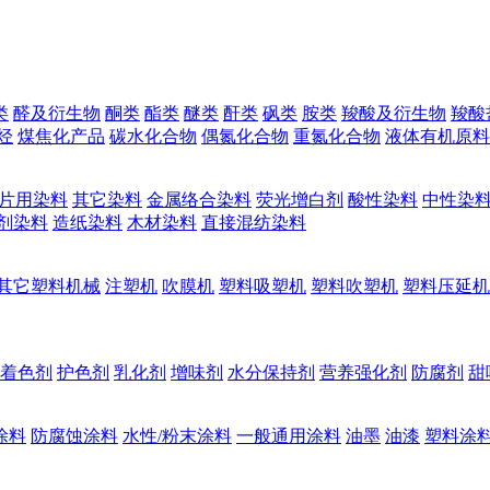
类
醛及衍生物
酮类
酯类
醚类
酐类
砜类
胺类
羧酸及衍生物
羧酸
烃
煤焦化产品
碳水化合物
偶氮化合物
重氮化合物
液体有机原料
片用染料
其它染料
金属络合染料
荧光增白剂
酸性染料
中性染
剂染料
造纸染料
木材染料
直接混纺染料
其它塑料机械
注塑机
吹膜机
塑料吸塑机
塑料吹塑机
塑料压延机
着色剂
护色剂
乳化剂
增味剂
水分保持剂
营养强化剂
防腐剂
甜
涂料
防腐蚀涂料
水性/粉末涂料
一般通用涂料
油墨
油漆
塑料涂