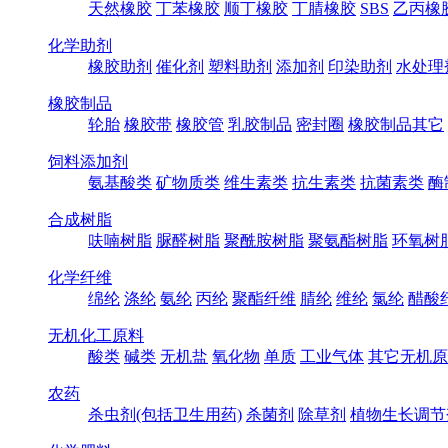
天然橡胶
丁苯橡胶
顺丁橡胶
丁腈橡胶
SBS
乙丙橡
化学助剂
橡胶助剂
催化剂
塑料助剂
添加剂
印染助剂
水处理
橡胶制品
轮胎
橡胶带
橡胶管
乳胶制品
密封圈
橡胶制品其它
饲料添加剂
氨基酸类
矿物质类
维生素类
抗生素类
抗菌素类
酶
合成树脂
呋喃树脂
脲醛树脂
聚酰胺树脂
聚氨酯树脂
环氧树
化学纤维
绵纶
涤纶
氨纶
丙纶
聚酯纤维
腈纶
维纶
氯纶
醋酸
无机化工原料
酸类
碱类
无机盐
氧化物
单质
工业气体
其它无机原
农药
杀虫剂(包括卫生用药)
杀菌剂
除草剂
植物生长调节