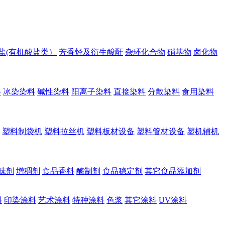
盐(有机酸盐类）
芳香烃及衍生酸酐
杂环化合物
硝基物
卤化物
料
冰染染料
碱性染料
阳离子染料
直接染料
分散染料
食用染料
塑料制袋机
塑料拉丝机
塑料板材设备
塑料管材设备
塑机辅机
味剂
增稠剂
食品香料
酶制剂
食品稳定剂
其它食品添加剂
料
印染涂料
艺术涂料
特种涂料
色浆
其它涂料
UV涂料