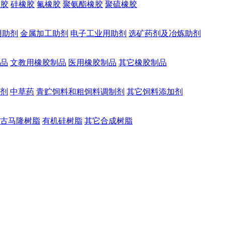
橡胶
硅橡胶
氟橡胶
聚氨酯橡胶
聚硫橡胶
用助剂
金属加工助剂
电子工业用助剂
选矿药剂及冶炼助剂
品
文教用橡胶制品
医用橡胶制品
其它橡胶制品
剂
中草药
青贮饲料和粗饲料调制剂
其它饲料添加剂
古马隆树脂
有机硅树脂
其它合成树脂