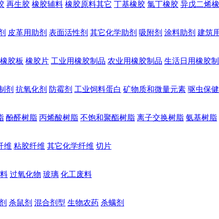
胶
再生胶
橡胶辅料
橡胶原料其它
丁基橡胶
氯丁橡胶
异戊二烯
剂
皮革用助剂
表面活性剂
其它化学助剂
吸附剂
涂料助剂
建筑
橡胶板
橡胶片
工业用橡胶制品
农业用橡胶制品
生活日用橡胶制
制剂
抗氧化剂
防霉剂
工业饲料蛋白
矿物质和微量元素
驱虫保健
脂
酚醛树脂
丙烯酸树脂
不饱和聚酯树脂
离子交换树脂
氨基树脂
纤维
粘胶纤维
其它化学纤维
切片
料
过氧化物
玻璃
化工废料
剂
杀鼠剂
混合剂型
生物农药
杀螨剂