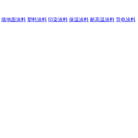
墙地面涂料
塑料涂料
印染涂料
保温涂料
耐高温涂料
导电涂料