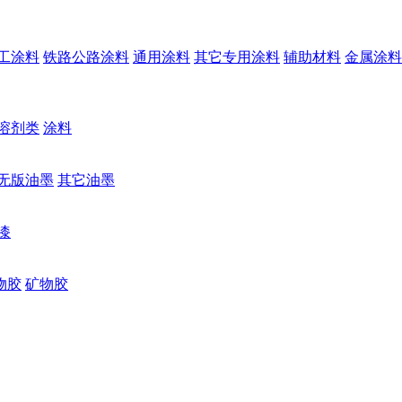
工涂料
铁路公路涂料
通用涂料
其它专用涂料
辅助材料
金属涂料
溶剂类
涂料
无版油墨
其它油墨
漆
物胶
矿物胶