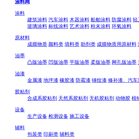
涂料网
涂料
建筑涂料
汽车涂料
木器涂料
船舶涂料
防腐涂料
轻
玻璃涂料
标线涂料
艺术涂料
粉末涂料
环氧涂料
原材料
成膜物质
颜料类
填料类
助剂类
成膜物质用原材料
油墨
凸版油墨
凹版油墨
平版油墨
柔版油墨
网孔版油墨
油漆
金属漆
地坪漆
橡胶漆
防霉漆
锤纹漆
修补漆、汽车
胶粘剂
合成系胶粘剂
天然系胶粘剂
无机胶粘剂
动物胶
植
设备
生产设备
检测设备
施工设备
辅料
包装类
印刷类
辅料类