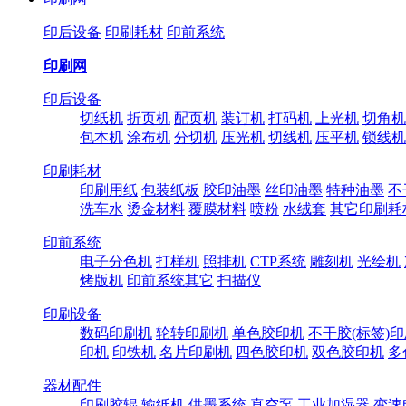
印后设备
印刷耗材
印前系统
印刷网
印后设备
切纸机
折页机
配页机
装订机
打码机
上光机
切角机
包本机
涂布机
分切机
压光机
切线机
压平机
锁线机
印刷耗材
印刷用纸
包装纸板
胶印油墨
丝印油墨
特种油墨
不
洗车水
烫金材料
覆膜材料
喷粉
水绒套
其它印刷耗
印前系统
电子分色机
打样机
照排机
CTP系统
雕刻机
光绘机
烤版机
印前系统其它
扫描仪
印刷设备
数码印刷机
轮转印刷机
单色胶印机
不干胶(标签)
印机
印铁机
名片印刷机
四色胶印机
双色胶印机
多
器材配件
印刷胶辊
输纸机
供墨系统
真空泵
工业加湿器
变速