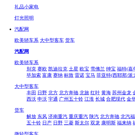
礼品小家电
灯光照明
汽配网
欧美轿车系
大中型客车
货车
汽配网
欧美轿车系
别克
赛欧
凯迪拉克
土星
欧宝
雪佛兰
绅宝
福特(嘉
毕加索
富康
赛纳
标致
雷诺
宝马
菲亚特(西耶那/派
大中型客车
丰田
日野
北方
北方奔驰
北旅
红叶
黄海
苏州金龙
西沃
申沃
宇通
广州五十铃
江淮
长城
合肥现代
金
货车
解放
东风
济南重汽
重庆重汽
陕汽
北方奔驰
北汽福
五十铃
日产
日野
三菱
斯太尔
双龙
康明斯
福来纳
微轻型客车