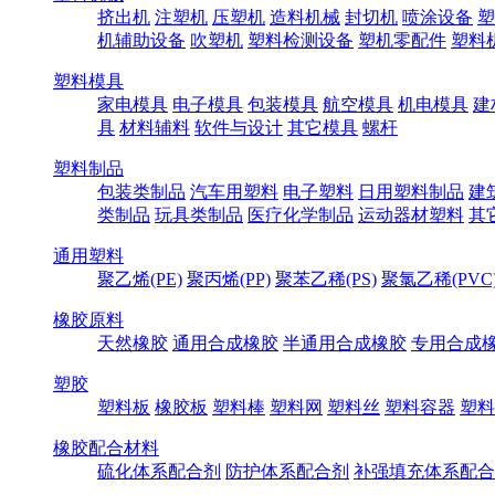
挤出机
注塑机
压塑机
造料机械
封切机
喷涂设备
塑
机辅助设备
吹塑机
塑料检测设备
塑机零配件
塑料
塑料模具
家电模具
电子模具
包装模具
航空模具
机电模具
建
具
材料辅料
软件与设计
其它模具
螺杆
塑料制品
包装类制品
汽车用塑料
电子塑料
日用塑料制品
建
类制品
玩具类制品
医疗化学制品
运动器材塑料
其
通用塑料
聚乙烯(PE)
聚丙烯(PP)
聚苯乙稀(PS)
聚氯乙稀(PVC
橡胶原料
天然橡胶
通用合成橡胶
半通用合成橡胶
专用合成
塑胶
塑料板
橡胶板
塑料棒
塑料网
塑料丝
塑料容器
塑料
橡胶配合材料
硫化体系配合剂
防护体系配合剂
补强填充体系配合