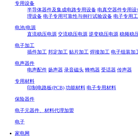
专用设备
半导体器件及集成电路专用设备
电真空器件专用设
理设备
电子专用可靠性与例行试验设备
电子专用工
电池/电源
直流稳压电源
交流稳压电源
逆变稳压电源
稳频稳
电子加工
插件加工
邦定加工
贴片加工
焊接加工
电子组装加
电声器件
电声配件
扬声器
录音磁头
蜂鸣器
受话器
传声器
专用材料
印制电路板(PCB)
功能材料
电子专用材料
保险器件
电子元器件、材料代理加盟
电子
家电网