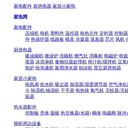
家电配件
厨房电器
家居小家电
家电网
家电配件
压缩机
电机
塑料件
温控器
电热元件
定时器
控制器
件
热保护器
线路板
模具
冷凝器
蒸发器
芯片
风机
厨房电器
吸油烟机
微波炉
洗碗机
燃气灶
消毒柜
电磁炉
电饭
蛋器
冰淇淋机
食物垃圾处理机
榨汁机/搅拌机
豆浆
热炉
给皂液机
家用净水器
刨冰机
其它厨房电器
家居小家电
电风扇
饮水机
吸尘器
加湿器/湿度调节器
空气净化
斗
除湿机/抽湿机
干手器
电热毯
氧气机
灭蚊器/灭
鼠器
热水器配件
控制板
壳体
面板
热交换器(水箱)
阀体
电磁阀
脉冲
视听周边设备