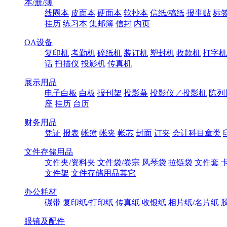
本/册/薄
线圈本
皮面本
硬面本
软抄本
信纸/稿纸
报事贴
标
挂历
练习本
集邮簿
信封
内页
OA设备
复印机
考勤机
碎纸机
装订机
塑封机
收款机
打字机
话
扫描仪
投影机
传真机
展示用品
电子白板
白板
报刊架
投影幕
投影仪／投影机
陈列
座
挂历
台历
财务用品
凭证
报表
帐簿
帐夹
帐芯
封面
订夹
会计科目章类
文件存储用品
文件夹/资料夹
文件袋/卷宗
风琴袋
拉链袋
文件套
文件架
文件存储用品其它
办公耗材
碳带
复印纸/打印纸
传真纸
收银纸
相片纸/名片纸
眼镜及配件