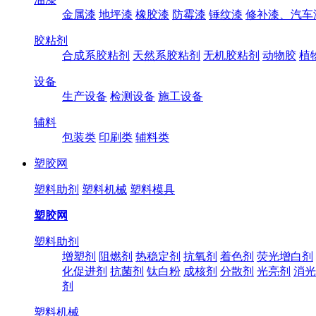
金属漆
地坪漆
橡胶漆
防霉漆
锤纹漆
修补漆、汽车
胶粘剂
合成系胶粘剂
天然系胶粘剂
无机胶粘剂
动物胶
植
设备
生产设备
检测设备
施工设备
辅料
包装类
印刷类
辅料类
塑胶网
塑料助剂
塑料机械
塑料模具
塑胶网
塑料助剂
增塑剂
阻燃剂
热稳定剂
抗氧剂
着色剂
荧光增白剂
化促进剂
抗菌剂
钛白粉
成核剂
分散剂
光亮剂
消光
剂
塑料机械