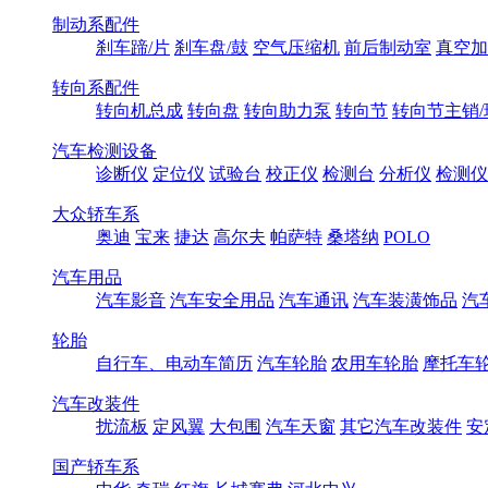
制动系配件
刹车蹄/片
刹车盘/鼓
空气压缩机
前后制动室
真空加
转向系配件
转向机总成
转向盘
转向助力泵
转向节
转向节主销/
汽车检测设备
诊断仪
定位仪
试验台
校正仪
检测台
分析仪
检测仪
大众轿车系
奥迪
宝来
捷达
高尔夫
帕萨特
桑塔纳
POLO
汽车用品
汽车影音
汽车安全用品
汽车通讯
汽车装潢饰品
汽
轮胎
自行车、电动车简历
汽车轮胎
农用车轮胎
摩托车
汽车改装件
扰流板
定风翼
大包围
汽车天窗
其它汽车改装件
安
国产轿车系