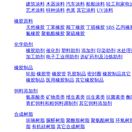
建筑涂料
木器涂料
汽车涂料
船舶涂料
轻工和家电
艺术涂料
特种涂料
色浆
其它涂料
UV涂料
橡胶原料
天然橡胶
丁苯橡胶
顺丁橡胶
丁腈橡胶
SBS
乙丙橡
氟橡胶
聚氨酯橡胶
聚硫橡胶
化学助剂
橡胶助剂
催化剂
塑料助剂
添加剂
印染助剂
水处理
加工助剂
电子工业用助剂
选矿药剂及冶炼助剂
橡胶制品
轮胎
橡胶带
橡胶管
乳胶制品
密封圈
橡胶制品其它
橡胶制品
医用橡胶制品
其它橡胶制品
饲料添加剂
氨基酸类
矿物质类
维生素类
抗生素类
抗菌素类
酶
青贮饲料和粗饲料调制剂
其它饲料添加剂
合成树脂
呋喃树脂
脲醛树脂
聚酰胺树脂
聚氨酯树脂
环氧树
脂
有机硅树脂
其它合成树脂