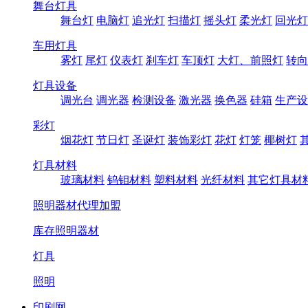
舞台灯具
舞台灯
电脑灯
追光灯
扫描灯
摇头灯
柔光灯
回光灯
车用灯具
雾灯
尾灯
仪表灯
刹车灯
车顶灯
大灯、前照灯
转向
灯具设备
调光台
调光器
检测设备
激光器
换色器
硅箱
生产设
彩灯
烟花灯
节日灯
圣诞灯
装饰彩灯
花灯
灯笼
椰树灯
灯具材料
玻璃材料
钨钼材料
塑料材料
光纤材料
其它灯具材
照明器材代理加盟
库存照明器材
灯具
照明
印刷网