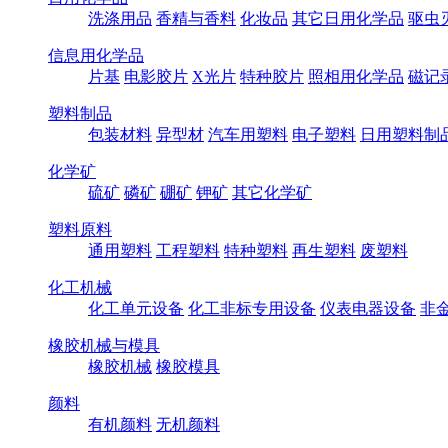
洗涤用品
香精与香料
化妆品
其它日用化学品
驱虫
信息用化学品
片基
电影胶片
X光片
特种胶片
照相用化学品
磁记
塑料制品
包装材料
异型材
汽车用塑料
电子塑料
日用塑料制
化学矿
硫矿
磷矿
硼矿
钾矿
其它化学矿
塑料原料
通用塑料
工程塑料
特种塑料
再生塑料
废塑料
化工机械
化工单元设备
化工非标专用设备
仪表电器设备
非
橡胶机械与模具
橡胶机械
橡胶模具
颜料
有机颜料
无机颜料