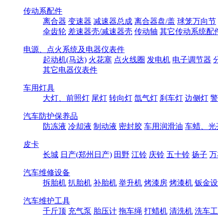
传动系配件
离合器
变速器
减速器总成
离合器盘/盖
球笼万向节
伞齿轮
差速器壳/减速器壳
传动轴
其它传动系统配
电源、点火系统及电器仪表件
起动机(马达)
火花塞
点火线圈
发电机
电子调节器
其它电器仪表件
车用灯具
大灯、前照灯
尾灯
转向灯
氙气灯
刹车灯
边侧灯
警
汽车防护保养品
防冻液
冷却液
制动液
密封胶
车用润滑油
车蜡、光
皮卡
长城
日产(郑州日产)
田野
江铃
庆铃
五十铃
扬子
万
汽车维修设备
拆胎机
扒胎机
补胎机
举升机
烤漆房
烤漆机
钣金设
汽车维护工具
千斤顶
充气泵
胎压计
拖车绳
打蜡机
清洗机
洗车工