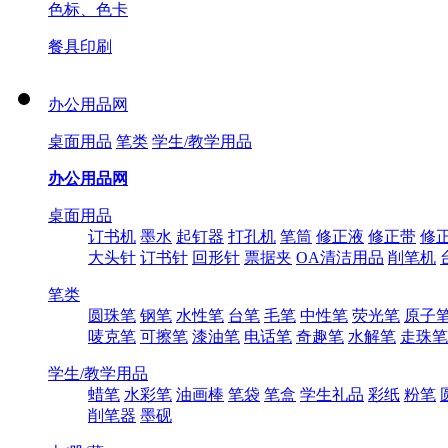
色标、色卡
餐具印刷
办公用品网
桌面用品
笔类
学生/教学用品
办公用品网
桌面用品
订书机
墨水
起钉器
打孔机
笔筒
修正液
修正带
修
大头针
订书针
回形针
票据夹
OA清洁用品
削笔机
笔类
圆珠笔
钢笔
水性笔
台笔
毛笔
中性笔
荧光笔
原子
唛克笔
可擦笔
漆油笔
电话笔
奇趣笔
水解笔
走珠笔
学生/教学用品
蜡笔
水彩笔
油画棒
笔袋
笔盒
学生礼品
彩纸
粉笔
削笔器
墨砚