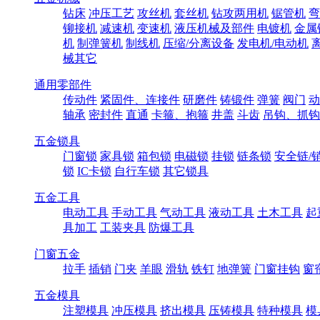
钻床
冲压工艺
攻丝机
套丝机
钻攻两用机
锯管机
弯
铆接机
减速机
变速机
液压机械及部件
电镀机
金属
机
制弹簧机
制线机
压缩/分离设备
发电机/电动机
械其它
通用零部件
传动件
紧固件、连接件
研磨件
铸锻件
弹簧
阀门
动
轴承
密封件
直通
卡箍、抱箍
井盖
斗齿
吊钩、抓钩
五金锁具
门窗锁
家具锁
箱包锁
电磁锁
挂锁
链条锁
安全链/
锁
IC卡锁
自行车锁
其它锁具
五金工具
电动工具
手动工具
气动工具
液动工具
土木工具
起
具加工
工装夹具
防爆工具
门窗五金
拉手
插销
门夹
羊眼
滑轨
铁钉
地弹簧
门窗挂钩
窗
五金模具
注塑模具
冲压模具
挤出模具
压铸模具
特种模具
模