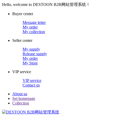
Hello, welcome to DESTOON B2B网站管理系统！
Buyer center
Message letter
My order
My collection
Seller center
My supply
Release supply
My order
My Store
VIP service
VIP service
Contact us
About us
Set homepage
Collection