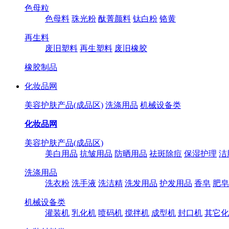
色母粒
色母料
珠光粉
酞菁颜料
钛白粉
铬黄
再生料
废旧塑料
再生塑料
废旧橡胶
橡胶制品
化妆品网
美容护肤产品(成品区)
洗涤用品
机械设备类
化妆品网
美容护肤产品(成品区)
美白用品
抗皱用品
防晒用品
祛斑除痘
保湿护理
洁
洗涤用品
洗衣粉
洗手液
洗洁精
洗发用品
护发用品
香皂
肥皂
机械设备类
灌装机
乳化机
喷码机
搅拌机
成型机
封口机
其它化