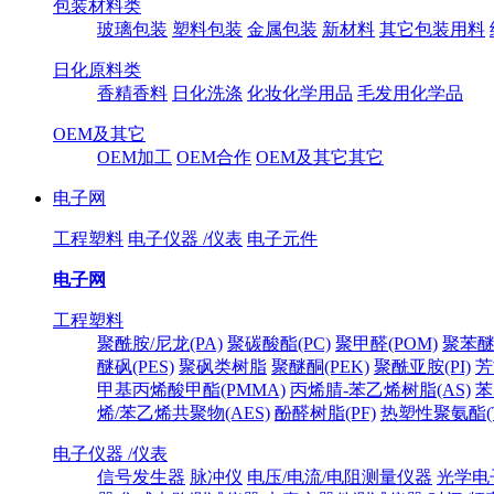
包装材料类
玻璃包装
塑料包装
金属包装
新材料
其它包装用料
日化原料类
香精香料
日化洗涤
化妆化学用品
毛发用化学品
OEM及其它
OEM加工
OEM合作
OEM及其它其它
电子网
工程塑料
电子仪器 /仪表
电子元件
电子网
工程塑料
聚酰胺/尼龙(PA)
聚碳酸酯(PC)
聚甲醛(POM)
聚苯醚
醚砜(PES)
聚砜类树脂
聚醚酮(PEK)
聚酰亚胺(PI)
芳
甲基丙烯酸甲酯(PMMA)
丙烯腈-苯乙烯树脂(AS)
苯
烯/苯乙烯共聚物(AES)
酚醛树脂(PF)
热塑性聚氨酯(T
电子仪器 /仪表
信号发生器
脉冲仪
电压/电流/电阻测量仪器
光学电