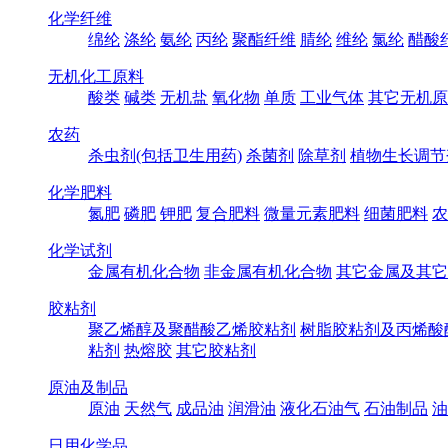
化学纤维
绵纶
涤纶
氨纶
丙纶
聚酯纤维
腈纶
维纶
氯纶
醋酸
无机化工原料
酸类
碱类
无机盐
氧化物
单质
工业气体
其它无机原
农药
杀虫剂(包括卫生用药)
杀菌剂
除草剂
植物生长调节
化学肥料
氮肥
磷肥
钾肥
复合肥料
微量元素肥料
细菌肥料
农
化学试剂
金属有机化合物
非金属有机化合物
其它金属及其它
胶粘剂
聚乙烯醇及聚醋酸乙烯胶粘剂
树脂胶粘剂及丙烯酸
粘剂
热熔胶
其它胶粘剂
原油及制品
原油
天然气
成品油
润滑油
液化石油气
石油制品
油
日用化学品