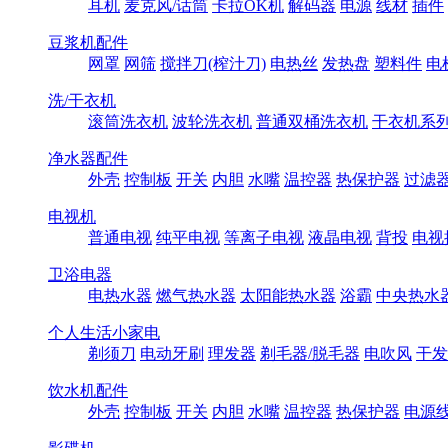
耳机
麦克风/话筒
卡拉OK机
解码器
电源
线材
插件
豆浆机配件
网罩
网筛
搅拌刀(榨汁刀)
电热丝
发热盘
塑料件
电
洗/干衣机
滚筒洗衣机
波轮洗衣机
普通双桶洗衣机
干衣机系
净水器配件
外壳
控制板
开关
内胆
水嘴
温控器
热保护器
过滤
电视机
普通电视
纯平电视
等离子电视
液晶电视
背投
电视
卫浴电器
电热水器
燃气热水器
太阳能热水器
浴霸
中央热水
个人生活小家电
剃须刀
电动牙刷
理发器
剃毛器/脱毛器
电吹风
干发
饮水机配件
外壳
控制板
开关
内胆
水嘴
温控器
热保护器
电源