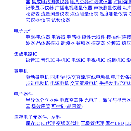
器
集成电路测试仪器
电真空器件测试仪器
时间/频
记录显示仪器
广播电视测量仪器
声振测量仪器
动
收费表
流量测量仪表
液位测量仪表
温度测量仪表
它仪器/仪表
试验仪器
电子元件
电阻/电位器
电容器
电感器
磁性元器件
接插件(连接
波器
晶体谐振器
调频器
鉴频器
振荡器
分频器
稳压
集成电路IC
语音IC
音乐IC
手机IC
电源IC
电视机IC
照相机IC
影
微电机
驱动微电机
同步/异步/交直流/直线电动机
电子设备
步进电动机
电源电机
交直流发电机
手摇发电/充电
电子器件
半导体分立器件
电真空器件
光电子、激光与显示器
器
场效应管
可控硅(晶闸管)
库存电子元器件、材料
库存IC
IC代理
变频器代理
三极管代理
库存LED
L