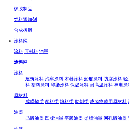
橡胶制品
饲料添加剂
合成树脂
涂料网
涂料
原材料
油墨
涂料网
涂料
建筑涂料
汽车涂料
木器涂料
船舶涂料
防腐涂料
轻
料
塑料涂料
印染涂料
保温涂料
耐高温涂料
导电涂
原材料
成膜物质
颜料类
填料类
助剂类
成膜物质用原材料
油墨
凸版油墨
凹版油墨
平版油墨
柔版油墨
网孔版油墨
油漆