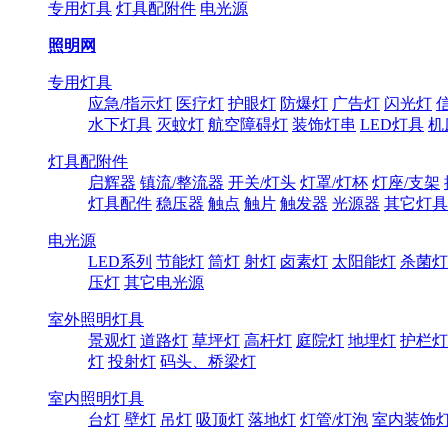
专用灯具
灯具配附件
电光源
照明网
专用灯具
应急/指示灯
医疗灯
护眼灯
防爆灯
广告灯
闪光灯
水下灯具
灭蚊灯
航空障碍灯
装饰灯串
LED灯具
机
灯具配附件
启辉器
镇流/整流器
开关/灯头
灯罩/灯杯
灯座/支架
灯具配件
稳压器
触点
触片
触发器
光源器
其它灯具
电光源
LED系列
节能灯
筒灯
射灯
卤素灯
太阳能灯
杀菌灯
压灯
其它电光源
室外照明灯具
景观灯
道路灯
草坪灯
高杆灯
庭院灯
地埋灯
护栏灯
灯
投射灯
码头、桥梁灯
室内照明灯具
台灯
壁灯
吊灯
吸顶灯
落地灯
灯管/灯泡
室内装饰