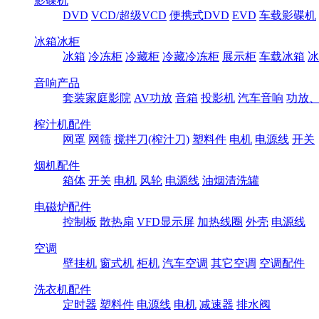
影碟机
DVD
VCD/超级VCD
便携式DVD
EVD
车载影碟机
冰箱冰柜
冰箱
冷冻柜
冷藏柜
冷藏冷冻柜
展示柜
车载冰箱
冰
音响产品
套装家庭影院
AV功放
音箱
投影机
汽车音响
功放
榨汁机配件
网罩
网筛
搅拌刀(榨汁刀)
塑料件
电机
电源线
开关
烟机配件
箱体
开关
电机
风轮
电源线
油烟清洗罐
电磁炉配件
控制板
散热扇
VFD显示屏
加热线圈
外壳
电源线
空调
壁挂机
窗式机
柜机
汽车空调
其它空调
空调配件
洗衣机配件
定时器
塑料件
电源线
电机
减速器
排水阀