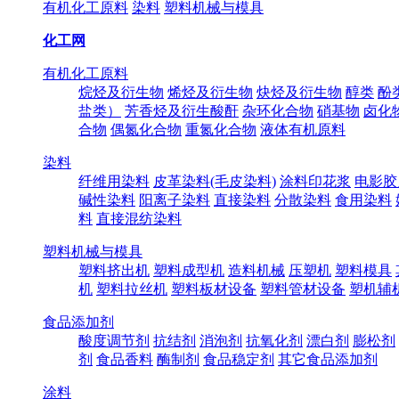
有机化工原料
染料
塑料机械与模具
化工网
有机化工原料
烷烃及衍生物
烯烃及衍生物
炔烃及衍生物
醇类
酚
盐类）
芳香烃及衍生酸酐
杂环化合物
硝基物
卤化
合物
偶氮化合物
重氮化合物
液体有机原料
染料
纤维用染料
皮革染料(毛皮染料)
涂料印花浆
电影胶
碱性染料
阳离子染料
直接染料
分散染料
食用染料
料
直接混纺染料
塑料机械与模具
塑料挤出机
塑料成型机
造料机械
压塑机
塑料模具
机
塑料拉丝机
塑料板材设备
塑料管材设备
塑机辅
食品添加剂
酸度调节剂
抗结剂
消泡剂
抗氧化剂
漂白剂
膨松剂
剂
食品香料
酶制剂
食品稳定剂
其它食品添加剂
涂料