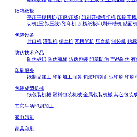
纸箱纸板
平压平模切机(压痕/压线)
印刷开槽模切机
印刷开槽
切机(压痕/压线)
预印机
瓦楞纸板印刷开槽机
贴面
包装设备
封口机
灌装机
糊盒机
瓦楞纸机
压盒机
制袋机
贴标
防伪技术产品
防伪标识
防伪商标
防伪包装
印章防伪
产品防伪
有
印刷服务
纸制品加工
印刷加工服务
包装印刷
商业印刷
印刷
包装成型机械
纸包装机械
塑料包装机械
金属包装机械
其它包装
其它生活印刷加工
家电印刷
家具印刷