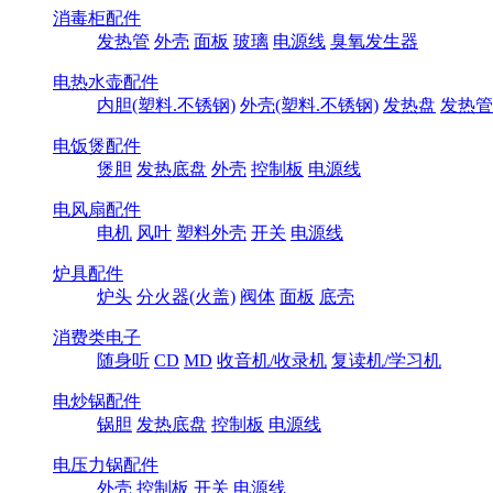
消毒柜配件
发热管
外壳
面板
玻璃
电源线
臭氧发生器
电热水壶配件
内胆(塑料.不锈钢)
外壳(塑料.不锈钢)
发热盘
发热管
电饭煲配件
煲胆
发热底盘
外壳
控制板
电源线
电风扇配件
电机
风叶
塑料外壳
开关
电源线
炉具配件
炉头
分火器(火盖)
阀体
面板
底壳
消费类电子
随身听
CD
MD
收音机/收录机
复读机/学习机
电炒锅配件
锅胆
发热底盘
控制板
电源线
电压力锅配件
外壳
控制板
开关
电源线