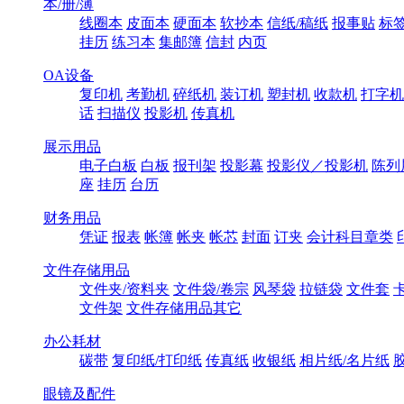
本/册/薄
线圈本
皮面本
硬面本
软抄本
信纸/稿纸
报事贴
标
挂历
练习本
集邮簿
信封
内页
OA设备
复印机
考勤机
碎纸机
装订机
塑封机
收款机
打字机
话
扫描仪
投影机
传真机
展示用品
电子白板
白板
报刊架
投影幕
投影仪／投影机
陈列
座
挂历
台历
财务用品
凭证
报表
帐簿
帐夹
帐芯
封面
订夹
会计科目章类
文件存储用品
文件夹/资料夹
文件袋/卷宗
风琴袋
拉链袋
文件套
文件架
文件存储用品其它
办公耗材
碳带
复印纸/打印纸
传真纸
收银纸
相片纸/名片纸
眼镜及配件