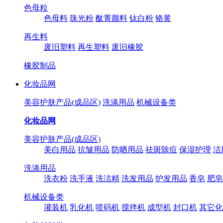
色母粒
色母料
珠光粉
酞菁颜料
钛白粉
铬黄
再生料
废旧塑料
再生塑料
废旧橡胶
橡胶制品
化妆品网
美容护肤产品(成品区)
洗涤用品
机械设备类
化妆品网
美容护肤产品(成品区)
美白用品
抗皱用品
防晒用品
祛斑除痘
保湿护理
洁
洗涤用品
洗衣粉
洗手液
洗洁精
洗发用品
护发用品
香皂
肥皂
机械设备类
灌装机
乳化机
喷码机
搅拌机
成型机
封口机
其它化