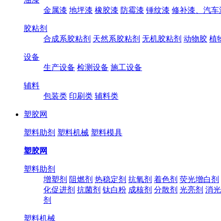
金属漆
地坪漆
橡胶漆
防霉漆
锤纹漆
修补漆、汽车
胶粘剂
合成系胶粘剂
天然系胶粘剂
无机胶粘剂
动物胶
植
设备
生产设备
检测设备
施工设备
辅料
包装类
印刷类
辅料类
塑胶网
塑料助剂
塑料机械
塑料模具
塑胶网
塑料助剂
增塑剂
阻燃剂
热稳定剂
抗氧剂
着色剂
荧光增白剂
化促进剂
抗菌剂
钛白粉
成核剂
分散剂
光亮剂
消光
剂
塑料机械