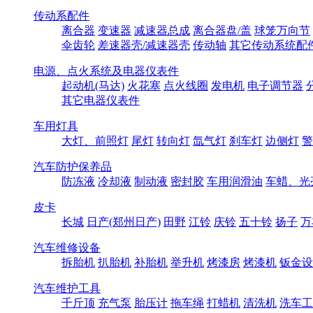
传动系配件
离合器
变速器
减速器总成
离合器盘/盖
球笼万向节
伞齿轮
差速器壳/减速器壳
传动轴
其它传动系统配
电源、点火系统及电器仪表件
起动机(马达)
火花塞
点火线圈
发电机
电子调节器
其它电器仪表件
车用灯具
大灯、前照灯
尾灯
转向灯
氙气灯
刹车灯
边侧灯
警
汽车防护保养品
防冻液
冷却液
制动液
密封胶
车用润滑油
车蜡、光
皮卡
长城
日产(郑州日产)
田野
江铃
庆铃
五十铃
扬子
万
汽车维修设备
拆胎机
扒胎机
补胎机
举升机
烤漆房
烤漆机
钣金设
汽车维护工具
千斤顶
充气泵
胎压计
拖车绳
打蜡机
清洗机
洗车工