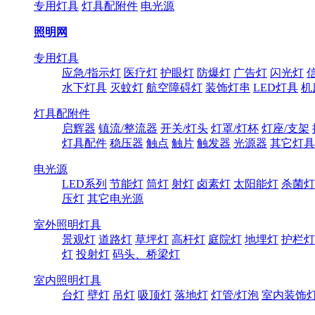
专用灯具
灯具配附件
电光源
照明网
专用灯具
应急/指示灯
医疗灯
护眼灯
防爆灯
广告灯
闪光灯
水下灯具
灭蚊灯
航空障碍灯
装饰灯串
LED灯具
机
灯具配附件
启辉器
镇流/整流器
开关/灯头
灯罩/灯杯
灯座/支架
灯具配件
稳压器
触点
触片
触发器
光源器
其它灯具
电光源
LED系列
节能灯
筒灯
射灯
卤素灯
太阳能灯
杀菌灯
压灯
其它电光源
室外照明灯具
景观灯
道路灯
草坪灯
高杆灯
庭院灯
地埋灯
护栏灯
灯
投射灯
码头、桥梁灯
室内照明灯具
台灯
壁灯
吊灯
吸顶灯
落地灯
灯管/灯泡
室内装饰