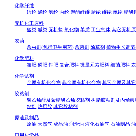
化学纤维
绵纶
涤纶
氨纶
丙纶
聚酯纤维
腈纶
维纶
氯纶
醋酸
无机化工原料
酸类
碱类
无机盐
氧化物
单质
工业气体
其它无机原
农药
杀虫剂(包括卫生用药)
杀菌剂
除草剂
植物生长调节
化学肥料
氮肥
磷肥
钾肥
复合肥料
微量元素肥料
细菌肥料
农
化学试剂
金属有机化合物
非金属有机化合物
其它金属及其它
胶粘剂
聚乙烯醇及聚醋酸乙烯胶粘剂
树脂胶粘剂及丙烯酸
粘剂
热熔胶
其它胶粘剂
原油及制品
原油
天然气
成品油
润滑油
液化石油气
石油制品
油
日用化学品