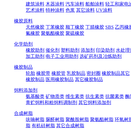
建筑涂料
木器涂料
汽车涂料
船舶涂料
轻工和家电
艺术涂料
特种涂料
色浆
其它涂料
UV涂料
橡胶原料
天然橡胶
丁苯橡胶
顺丁橡胶
丁腈橡胶
SBS
乙丙橡
氟橡胶
聚氨酯橡胶
聚硫橡胶
化学助剂
橡胶助剂
催化剂
塑料助剂
添加剂
印染助剂
水处理
加工助剂
电子工业用助剂
选矿药剂及冶炼助剂
橡胶制品
轮胎
橡胶带
橡胶管
乳胶制品
密封圈
橡胶制品其它
橡胶制品
医用橡胶制品
其它橡胶制品
饲料添加剂
氨基酸类
矿物质类
维生素类
抗生素类
抗菌素类
酶
青贮饲料和粗饲料调制剂
其它饲料添加剂
合成树脂
呋喃树脂
脲醛树脂
聚酰胺树脂
聚氨酯树脂
环氧树
脂
有机硅树脂
其它合成树脂