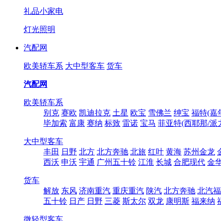
礼品小家电
灯光照明
汽配网
欧美轿车系
大中型客车
货车
汽配网
欧美轿车系
别克
赛欧
凯迪拉克
土星
欧宝
雪佛兰
绅宝
福特(嘉
毕加索
富康
赛纳
标致
雷诺
宝马
菲亚特(西耶那/派
大中型客车
丰田
日野
北方
北方奔驰
北旅
红叶
黄海
苏州金龙
西沃
申沃
宇通
广州五十铃
江淮
长城
合肥现代
金
货车
解放
东风
济南重汽
重庆重汽
陕汽
北方奔驰
北汽福
五十铃
日产
日野
三菱
斯太尔
双龙
康明斯
福来纳
微轻型客车