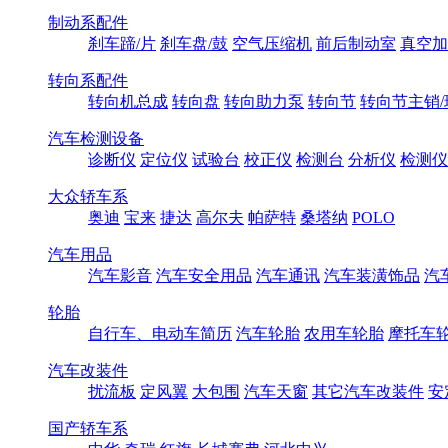
制动系配件
刹车蹄/片
刹车盘/鼓
空气压缩机
前后制动室
真空加
转向系配件
转向机总成
转向盘
转向助力泵
转向节
转向节主销/
汽车检测设备
诊断仪
定位仪
试验台
校正仪
检测台
分析仪
检测仪
大众轿车系
奥迪
宝来
捷达
高尔夫
帕萨特
桑塔纳
POLO
汽车用品
汽车影音
汽车安全用品
汽车通讯
汽车装潢饰品
汽
轮胎
自行车、电动车简历
汽车轮胎
农用车轮胎
摩托车
汽车改装件
扰流板
定风翼
大包围
汽车天窗
其它汽车改装件
安
国产轿车系