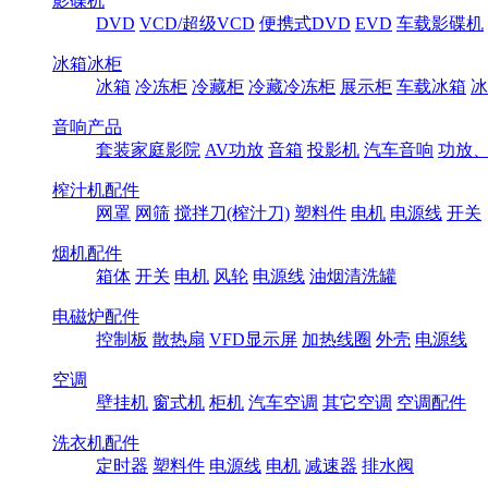
影碟机
DVD
VCD/超级VCD
便携式DVD
EVD
车载影碟机
冰箱冰柜
冰箱
冷冻柜
冷藏柜
冷藏冷冻柜
展示柜
车载冰箱
冰
音响产品
套装家庭影院
AV功放
音箱
投影机
汽车音响
功放
榨汁机配件
网罩
网筛
搅拌刀(榨汁刀)
塑料件
电机
电源线
开关
烟机配件
箱体
开关
电机
风轮
电源线
油烟清洗罐
电磁炉配件
控制板
散热扇
VFD显示屏
加热线圈
外壳
电源线
空调
壁挂机
窗式机
柜机
汽车空调
其它空调
空调配件
洗衣机配件
定时器
塑料件
电源线
电机
减速器
排水阀