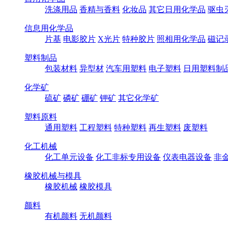
洗涤用品
香精与香料
化妆品
其它日用化学品
驱虫
信息用化学品
片基
电影胶片
X光片
特种胶片
照相用化学品
磁记
塑料制品
包装材料
异型材
汽车用塑料
电子塑料
日用塑料制
化学矿
硫矿
磷矿
硼矿
钾矿
其它化学矿
塑料原料
通用塑料
工程塑料
特种塑料
再生塑料
废塑料
化工机械
化工单元设备
化工非标专用设备
仪表电器设备
非
橡胶机械与模具
橡胶机械
橡胶模具
颜料
有机颜料
无机颜料