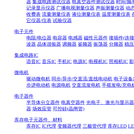
器
集成电路测试仪器
电真空器件测试仪器
时间/频
记录显示仪器
广播电视测量仪器
声振测量仪器
动
收费表
流量测量仪表
液位测量仪表
温度测量仪表
它仪器/仪表
试验仪器
电子元件
电阻/电位器
电容器
电感器
磁性元器件
接插件(连接
波器
晶体谐振器
调频器
鉴频器
振荡器
分频器
稳压
集成电路IC
语音IC
音乐IC
手机IC
电源IC
电视机IC
照相机IC
影
微电机
驱动微电机
同步/异步/交直流/直线电动机
电子设备
步进电动机
电源电机
交直流发电机
手摇发电/充电
电子器件
半导体分立器件
电真空器件
光电子、激光与显示器
器
场效应管
可控硅(晶闸管)
库存电子元器件、材料
库存IC
IC代理
变频器代理
三极管代理
库存LED
L