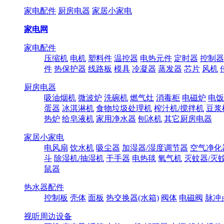
家电配件
厨房电器
家居小家电
家电网
家电配件
压缩机
电机
塑料件
温控器
电热元件
定时器
控制器
件
热保护器
线路板
模具
冷凝器
蒸发器
芯片
风机
厨房电器
吸油烟机
微波炉
洗碗机
燃气灶
消毒柜
电磁炉
电饭
蛋器
冰淇淋机
食物垃圾处理机
榨汁机/搅拌机
豆浆
热炉
给皂液机
家用净水器
刨冰机
其它厨房电器
家居小家电
电风扇
饮水机
吸尘器
加湿器/湿度调节器
空气净化
斗
除湿机/抽湿机
干手器
电热毯
氧气机
灭蚊器/灭
鼠器
热水器配件
控制板
壳体
面板
热交换器(水箱)
阀体
电磁阀
脉冲
视听周边设备