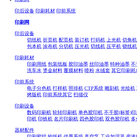
印后设备
印刷耗材
印前系统
印刷网
印后设备
切纸机
折页机
配页机
装订机
打码机
上光机
切角机
包本机
涂布机
分切机
压光机
切线机
压平机
锁线机
印刷耗材
印刷用纸
包装纸板
胶印油墨
丝印油墨
特种油墨
不
洗车水
烫金材料
覆膜材料
喷粉
水绒套
其它印刷耗
印前系统
电子分色机
打样机
照排机
CTP系统
雕刻机
光绘机
烤版机
印前系统其它
扫描仪
印刷设备
数码印刷机
轮转印刷机
单色胶印机
不干胶(标签)
印机
印铁机
名片印刷机
四色胶印机
双色胶印机
多
器材配件
印刷胶辊
输纸机
供墨系统
真空泵
工业加湿器
变速