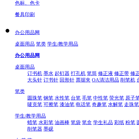
色标、色卡
餐具印刷
办公用品网
桌面用品
笔类
学生/教学用品
办公用品网
桌面用品
订书机
墨水
起钉器
打孔机
笔筒
修正液
修正带
修
大头针
订书针
回形针
票据夹
OA清洁用品
削笔机
笔类
圆珠笔
钢笔
水性笔
台笔
毛笔
中性笔
荧光笔
原子
唛克笔
可擦笔
漆油笔
电话笔
奇趣笔
水解笔
走珠笔
学生/教学用品
蜡笔
水彩笔
油画棒
笔袋
笔盒
学生礼品
彩纸
粉笔
削笔器
墨砚