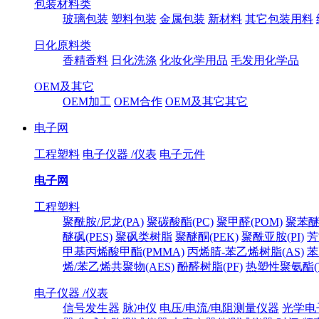
包装材料类
玻璃包装
塑料包装
金属包装
新材料
其它包装用料
日化原料类
香精香料
日化洗涤
化妆化学用品
毛发用化学品
OEM及其它
OEM加工
OEM合作
OEM及其它其它
电子网
工程塑料
电子仪器 /仪表
电子元件
电子网
工程塑料
聚酰胺/尼龙(PA)
聚碳酸酯(PC)
聚甲醛(POM)
聚苯醚
醚砜(PES)
聚砜类树脂
聚醚酮(PEK)
聚酰亚胺(PI)
芳
甲基丙烯酸甲酯(PMMA)
丙烯腈-苯乙烯树脂(AS)
苯
烯/苯乙烯共聚物(AES)
酚醛树脂(PF)
热塑性聚氨酯(T
电子仪器 /仪表
信号发生器
脉冲仪
电压/电流/电阻测量仪器
光学电