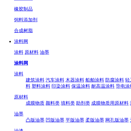
橡胶制品
饲料添加剂
合成树脂
涂料网
涂料
原材料
油墨
涂料网
涂料
建筑涂料
汽车涂料
木器涂料
船舶涂料
防腐涂料
轻
料
塑料涂料
印染涂料
保温涂料
耐高温涂料
导电涂
原材料
成膜物质
颜料类
填料类
助剂类
成膜物质用原材料
油墨
凸版油墨
凹版油墨
平版油墨
柔版油墨
网孔版油墨
油漆