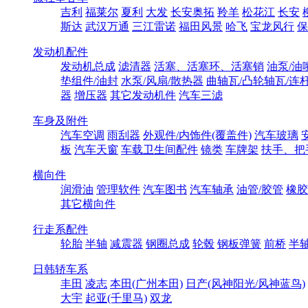
吉利
福莱尔
夏利
大发
长安奥拓
羚羊
松花江
长安
斯达
武汉万通
三江雷诺
福田风景
哈飞
宝龙风行
保
发动机配件
发动机总成
滤清器
活塞、活塞环、活塞销
油泵/油
垫组件/油封
水泵/风扇/散热器
曲轴瓦/凸轮轴瓦/连
器
增压器
其它发动机件
汽车三滤
车身及附件
汽车空调
雨刮器
外观件/内饰件(覆盖件)
汽车玻璃
板
汽车天窗
车载卫生间配件
镜类
车牌架
扶手、把
横向件
润滑油
管理软件
汽车图书
汽车轴承
油管/胶管
橡胶
其它横向件
行走系配件
轮胎
半轴
减震器
钢圈总成
轮毂
钢板弹簧
前桥
半
日韩轿车系
丰田
凌志
本田(广州本田)
日产(风神阳光/风神蓝鸟)
大宇
起亚(千里马)
双龙