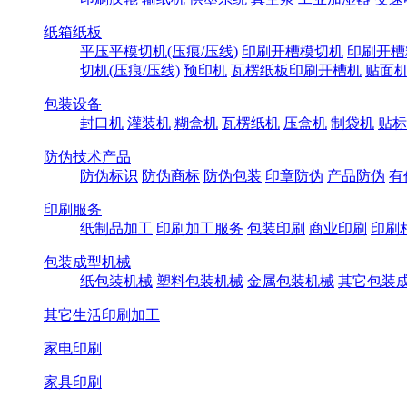
纸箱纸板
平压平模切机(压痕/压线)
印刷开槽模切机
印刷开槽
切机(压痕/压线)
预印机
瓦楞纸板印刷开槽机
贴面
包装设备
封口机
灌装机
糊盒机
瓦楞纸机
压盒机
制袋机
贴标
防伪技术产品
防伪标识
防伪商标
防伪包装
印章防伪
产品防伪
有
印刷服务
纸制品加工
印刷加工服务
包装印刷
商业印刷
印刷
包装成型机械
纸包装机械
塑料包装机械
金属包装机械
其它包装
其它生活印刷加工
家电印刷
家具印刷