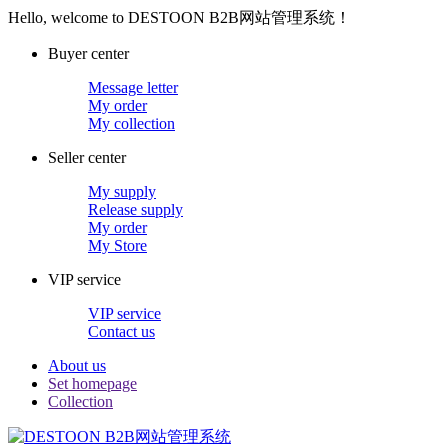
Hello, welcome to DESTOON B2B网站管理系统！
Buyer center
Message letter
My order
My collection
Seller center
My supply
Release supply
My order
My Store
VIP service
VIP service
Contact us
About us
Set homepage
Collection