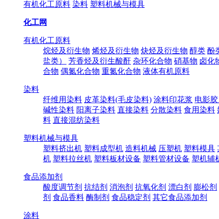
有机化工原料
染料
塑料机械与模具
化工网
有机化工原料
烷烃及衍生物
烯烃及衍生物
炔烃及衍生物
醇类
酚
盐类）
芳香烃及衍生酸酐
杂环化合物
硝基物
卤化
合物
偶氮化合物
重氮化合物
液体有机原料
染料
纤维用染料
皮革染料(毛皮染料)
涂料印花浆
电影胶
碱性染料
阳离子染料
直接染料
分散染料
食用染料
料
直接混纺染料
塑料机械与模具
塑料挤出机
塑料成型机
造料机械
压塑机
塑料模具
机
塑料拉丝机
塑料板材设备
塑料管材设备
塑机辅
食品添加剂
酸度调节剂
抗结剂
消泡剂
抗氧化剂
漂白剂
膨松剂
剂
食品香料
酶制剂
食品稳定剂
其它食品添加剂
涂料