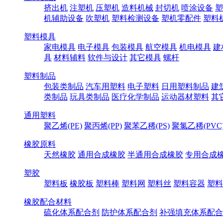
挤出机
注塑机
压塑机
造料机械
封切机
喷涂设备
塑
机辅助设备
吹塑机
塑料检测设备
塑机零配件
塑料
塑料模具
家电模具
电子模具
包装模具
航空模具
机电模具
建
具
材料辅料
软件与设计
其它模具
螺杆
塑料制品
包装类制品
汽车用塑料
电子塑料
日用塑料制品
建
类制品
玩具类制品
医疗化学制品
运动器材塑料
其
通用塑料
聚乙烯(PE)
聚丙烯(PP)
聚苯乙稀(PS)
聚氯乙稀(PVC
橡胶原料
天然橡胶
通用合成橡胶
半通用合成橡胶
专用合成
塑胶
塑料板
橡胶板
塑料棒
塑料网
塑料丝
塑料容器
塑料
橡胶配合材料
硫化体系配合剂
防护体系配合剂
补强填充体系配合