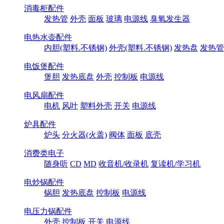
消毒柜配件
发热管
外壳
面板
玻璃
电源线
臭氧发生器
电热水壶配件
内胆(塑料.不锈钢)
外壳(塑料.不锈钢)
发热盘
发热管
电饭煲配件
煲胆
发热底盘
外壳
控制板
电源线
电风扇配件
电机
风叶
塑料外壳
开关
电源线
炉具配件
炉头
分火器(火盖)
阀体
面板
底壳
消费类电子
随身听
CD
MD
收音机/收录机
复读机/学习机
电炒锅配件
锅胆
发热底盘
控制板
电源线
电压力锅配件
外壳
控制板
开关
电源线