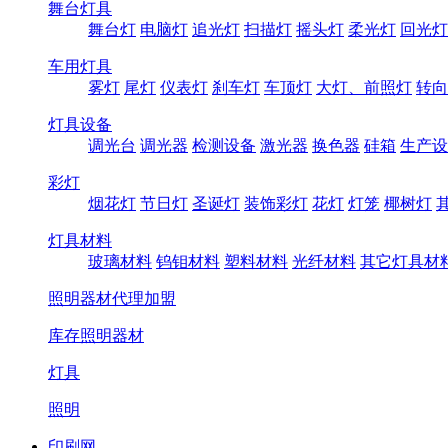
舞台灯具
舞台灯
电脑灯
追光灯
扫描灯
摇头灯
柔光灯
回光灯
车用灯具
雾灯
尾灯
仪表灯
刹车灯
车顶灯
大灯、前照灯
转向
灯具设备
调光台
调光器
检测设备
激光器
换色器
硅箱
生产设
彩灯
烟花灯
节日灯
圣诞灯
装饰彩灯
花灯
灯笼
椰树灯
灯具材料
玻璃材料
钨钼材料
塑料材料
光纤材料
其它灯具材
照明器材代理加盟
库存照明器材
灯具
照明
印刷网