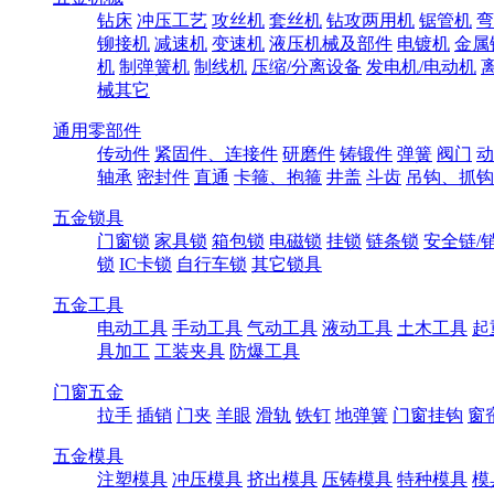
钻床
冲压工艺
攻丝机
套丝机
钻攻两用机
锯管机
弯
铆接机
减速机
变速机
液压机械及部件
电镀机
金属
机
制弹簧机
制线机
压缩/分离设备
发电机/电动机
械其它
通用零部件
传动件
紧固件、连接件
研磨件
铸锻件
弹簧
阀门
动
轴承
密封件
直通
卡箍、抱箍
井盖
斗齿
吊钩、抓钩
五金锁具
门窗锁
家具锁
箱包锁
电磁锁
挂锁
链条锁
安全链/
锁
IC卡锁
自行车锁
其它锁具
五金工具
电动工具
手动工具
气动工具
液动工具
土木工具
起
具加工
工装夹具
防爆工具
门窗五金
拉手
插销
门夹
羊眼
滑轨
铁钉
地弹簧
门窗挂钩
窗
五金模具
注塑模具
冲压模具
挤出模具
压铸模具
特种模具
模