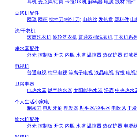
耳机
麦克风/话筒
卡拉OK机
解码器
电源
线材
插件
豆浆机配件
网罩
网筛
搅拌刀(榨汁刀)
电热丝
发热盘
塑料件
电
洗/干衣机
滚筒洗衣机
波轮洗衣机
普通双桶洗衣机
干衣机系
净水器配件
外壳
控制板
开关
内胆
水嘴
温控器
热保护器
过滤
电视机
普通电视
纯平电视
等离子电视
液晶电视
背投
电视
卫浴电器
电热水器
燃气热水器
太阳能热水器
浴霸
中央热水
个人生活小家电
剃须刀
电动牙刷
理发器
剃毛器/脱毛器
电吹风
干发
饮水机配件
外壳
控制板
开关
内胆
水嘴
温控器
热保护器
电源