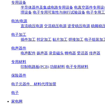
专用设备
半导体器件及集成电路专用设备
电真空器件专用设
理设备
电子专用可靠性与例行试验设备
电子专用工
电池/电源
直流稳压电源
交流稳压电源
逆变稳压电源
稳频稳
电子加工
插件加工
邦定加工
贴片加工
焊接加工
电子组装加
电声器件
电声配件
扬声器
录音磁头
蜂鸣器
受话器
传声器
专用材料
印制电路板(PCB)
功能材料
电子专用材料
保险器件
电子元器件、材料代理加盟
电子
家电网